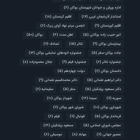
اداره ورزش و جوانان شهرستان بوکان
(6)
استاندار آذربایجان غربی
(17)
اقلیم کردستان
(18)
اقلیم کوردستان
(9)
انجمن مردم نهاد آوای زیرک
(6)
انور حبیب زاده بوکانی
(5)
اهل سنت
(4)
بوکان
(50)
بیمارستان بوکان
(9)
تئاتر
(15)
تصادف
(7)
جاده بوکان-سقز
(5)
جشنواره اتودهای نمایشی بوکان
(13)
جشنواره تئاتر
(6)
جشنواره فیلم
(9)
جلال محمودزاده
(8)
دادستان بوکان
(6)
دولت چهاردهم
(5)
دکتر ابراهیم عثمانی
(5)
دکتر محمدقسیم عثمانی
(9)
دکتر مسعود پزشکیان
(5)
سقز
(5)
سلیمانیه
(6)
سوریه
(7)
سینما
(14)
شهردار بوکان
(10)
شهرداری بوکان
(10)
شورای شهر بوکان
(7)
فرماندار بوکان
(5)
فوتبال
(7)
فیلم
(6)
مجلس شورای اسلامی
(5)
مسعود پزشکیان
(14)
منصور جهانی
(7)
مهاباد
(8)
موسیقی
(6)