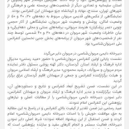
استان سلیمانیه و تعدادی دیگر از شخصیت‌های برجسته علمی و فرهنگی از
شهرهای تهران، سنندج، مهاباد و کرمانشاه جزو میهمانان این کنفرانس بودند.
نمایشگاهی از عکس‌های قدیمی مریوان مربوط به دهه‌های ۳۰، ۴۰ و ۵۰ از
وضعیت اماکن، پوشش و وضعیت شهر مریوان، نمایشگاهی از آثار حجمی
چوبی «عمر پزشکیان» هنرمند مریوانی، برنامه‌های سنتی و محلی «هه‌لپرکی» و
بیان خاطرات وضعیت شهر مریوان در دهه‌های ۳۰ و ۴۰ شمسی توسط چند
نفر از شخصیت‌های شهر مریوان از برنامه‌های بخش جنبی نخستین کنفرانس
ملی «مریوان‌شناسی» بود.
دبیرخانه دایمی مریوان‌شناسی در مریوان دایر می‌گردد
نشست پایانی اولین کنفرانس مریوان‌شناسی با حضور «عبید رستمی» مدیرکل
اداره فرهنگ و ارشاد استان کُردستان، دکتر کهنه پوشی مسئول دفتر نماینده
مردم مریوان و سروآباد، «رشید محمودی» مدیر فرهنگ و ارشاد اسلامی مریوان
و هیئت برگزارکننده کنفرانس و جمعی از میهمانان اقلیم کُردستان عراق برگزار
گردید.
در این نشست، ضمن تشریح ابعاد کنفرانس و نتایج و دستاوردهای آن،
هیئت برگزارکننده و مدیر اداره فرهنگ و ارشاد مریوان و میهمانان کنفرانس،
دایر نمودن دبیرخانه دایمی مریوان‌شناسی را از مطالبات اصلی و نیازهای
پژوهشی این کنفرانس اعلام نمودند.
عبید رستمی نیز ضمن تقدیر از کیفیت بالای کنفرانس و در پاسخ به این مطالبه
به حق، موافقت خویش را با احداث دبیرخانه دایمی «مریوان‌شناسی» اعلام
کردند و ضمن استقبال از این پیشنهاد اضافه نمودند؛ شرط اصلی دایر نمودن
دبیرخانه، فعالیت مستمر و انجام کارهای مفید و سازنده پژوهشی است که