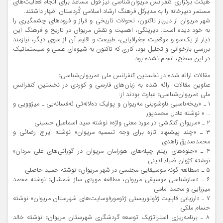
هیئت برگزاری کنفرانس مریوان‌شناسی نیز قول مساعد برای انجام فعالیت‌های
مستمر دبیرخانه را به مدیرکل فرهنگ ارشاد اسلامی کُردستان اظهار داشتند.
شهر مریوان از دیرباز تاکنون، تحولات تاریخی و فراز و فرودهای چشمگیری را
به خود دیده است. دیرینگی، اهمیت و نقش مریوان در تاریخ و فرهنگ این
دیار از یک‌سو و موقعیت جغرافیایی، طبیعت و اقلیم آن از سوی دیگر، نیازمند
بررسی بازخوانی و تحلیل بود، کاری که تاکنون به شیوه‌ای علمی و سیستماتیک
در این سطح، انجام نشده بود.
مقالات ارائه شده در نخستین کنفرانس ملی «مریوان‌شناسی»
عناوین مقالات ارائه شده به زبان‌های فارسی و کوردی در نخستین کنفرانس
ملی «مریوان‌شناسی» عبارت بودند از:
۱ ـ «ریخه‌ناسیی ناوشوینی مه‌ریوان و پولیک ده‌لاله‌تی ئه‌فسانه‌یی ـ میژوویی و
… » نوشته عادل محمدپور
۲ ـ «مریوان کنکاشی در مورد معني واژه» نوشته سيد اسماعيل حسينی
۳ ـ «چند پيشنهاد تازه براي وجه تسميه مریوان» نوشته ایرج رضائی و
محمدصدیق زاهدی
۴ ـ «جلوه‌های ریتم چپله‌های هورامان مریوان در گورانی‌های علی مردان»
نوشته کژوان ضیاءالدینی
۵ ـ «مطالعه گونه موسیقایی مجلسی در شهر مریوان» نوشته حمید حاصلی
۶ ـ «سازشناسی موسیقی مریوان، مطالعه موردی ساز شمشال» نوشته محمد
میرزایی و محمد امامی
۷ ـ «ارزیابی قابلیت ژئوتوریستی ژئومورفوسایت‌های شهرستان مریوان» نوشته
حسام ملکی
۸ ـ برنامه‌ریزی استراتژیک توسعه گردشگری شهرستان مریوان» نوشته خالد