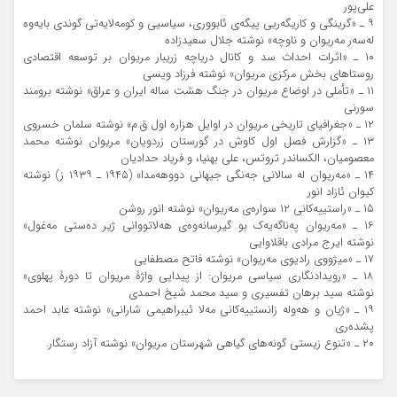
علی‌پور
۹ ـ «گرینگی و کاریگه‌ریی پیگه‌ی ئابووری، سیاسیی و کومه‌لایه‌تی گوندی بایه‌وه
له‌سه‌ر مه‌ریوان و ناوچه» نوشته جلال سعیدزاده
۱۰ ـ «اثرات احداث سد و کانال دریاچه زریبار مریوان بر توسعه اقتصادی
روستاهای بخش مرکزی مریوان» نوشته فرزاد ویسی
۱۱ ـ «تأملی در اوضاع مریوان در جنگ هشت ساله ایران و عراق» نوشته برومند
سورنی
۱۲ ـ «جغرافیای تاریخی مریوان در اوایل هزاره اول ق.م» نوشته سلمان خسروی
۱۳ ـ «گزارش فصل اول کاوش در گورستان زردویان» مریوان نوشته محمد
معصومیان، الکساندر تروتس، علی بهنیا، و فریاد حدادیان
۱۴ ـ «مه‌ریوان له سالانی جه‌نگی جیهانی دووهه‌مدا» (۱۹۴۵ ـ ۱۹۳۹ ز) نوشته
کیوان ئازاد انور
۱۵ ـ «راستییه‌کانی ۱۲ سواره‌ی مه‌ریوان» نوشته انور روشن
۱۶ ـ «مه‌ریوان په‌ناگه‌یه‌ک بو گیرسانه‌وه‌ی هه‌لاتووانی ژیر ده‌ستی مه‌غول»
نوشته ایرج مرادی باقلاوایی
۱۷ ـ «میژووی رادیوی مه‌ریوان» نوشته فاتح مصطفایی
۱۸ ـ «رویدادنگاری سیاسی مریوان: از پیدایی واژۀ مریوان تا دورۀ پهلوی»
نوشته سید برهان تفسیری و سید محمد شیخ احمدی
۱۹ ـ «ژیان و هه‌وله زانستییه‌کانی مه‌لا ئیبراهیمی شارانی» نوشته عابد احمد
پشده‌ری
۲۰ ـ «تنوع زیستی گونه‌های گیاهی شهرستان مریوان» نوشته آزاد رستگار.