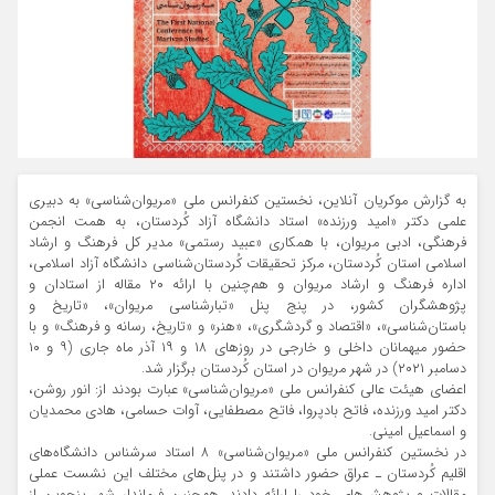
به گزارش موکریان آنلاین، نخستین کنفرانس ملی «مریوان‌شناسی» به دبیری
علمی دکتر «امید ورزنده» استاد دانشگاه آزاد کُردستان، به همت انجمن
فرهنگی، ادبی مریوان، با همکاری «عبید رستمی» مدیر کل فرهنگ و ارشاد
اسلامی استان کُردستان، مرکز تحقیقات کُردستان‌شناسی دانشگاه آزاد اسلامی،
اداره فرهنگ و ارشاد مریوان و هم‌چنین با ارائه ۲۰ مقاله از استادان و
پژوهشگران کشور، در پنج پنل «تبارشناسی مریوان»، «تاریخ و
باستان‌شناسی»، «اقتصاد و گردشگری»، «هنر» و «تاریخ، رسانه و فرهنگ» و با
حضور میهمانان داخلی و خارجی در روزهای ۱۸ و ۱۹ آذر ماه جاری (۹ و ۱۰
دسامبر ۲۰۲۱) در شهر مریوان در استان کُردستان برگزار ‌شد.
اعضای هیئت عالی کنفرانس ملی «مریوان‌شناسی» عبارت بودند از: انور روشن،
دکتر امید ورزنده، فاتح بادپروا، فاتح مصطفایی، آوات حسامی، هادی محمدیان
و اسماعیل امینی.
در نخستین کنفرانس ملی «مریوان‌شناسی» ۸ استاد سرشناس دانشگاه‌های
اقلیم کُردستان ـ عراق حضور داشتند و در پنل‌های مختلف این نشست عملی
مقالات و پژوهش‌های خود را ارائه دادند. هم‌چنین فرماندار شهر پنجوین از