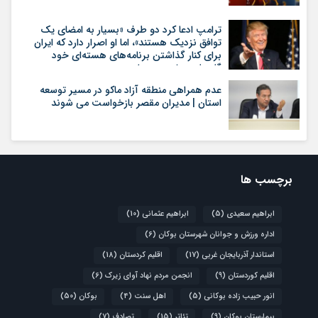
ترامپ ادعا کرد دو طرف «بسیار به امضای یک
توافق نزدیک هستند»، اما او اصرار دارد که ایران
برای کنار گذاشتن برنامه‌های هسته‌ای خود
گام‌های بیشتری بردارد
عدم همراهی منطقه آزاد ماکو در مسیر توسعه
استان | مدیران مقصر بازخواست می شوند
برچسب ها
ابراهیم سعیدی
(5)
ابراهیم عثمانی
(10)
اداره ورزش و جوانان شهرستان بوکان
(6)
استاندار آذربایجان غربی
(17)
اقلیم کردستان
(18)
اقلیم کوردستان
(9)
انجمن مردم نهاد آوای زیرک
(6)
انور حبیب زاده بوکانی
(5)
اهل سنت
(4)
بوکان
(50)
بیمارستان بوکان
(9)
تئاتر
(15)
تصادف
(7)