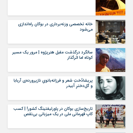
خانه تخصصی وزنه‌برداری در بوکان راه‌اندازی
می‌شود
سالگرد درگذشت مقبل هنرپژوه | مرور یک مسیر
کوتاه اما اثرگذار
پریشادُختِ شعر و فرزانە‌بانویِ نازپروردەی آربابا
و گل‌دخترِ آبیدر
تاریخ‌سازی بوکان در پاورلیفتینگ کشور! | کسب
کاپ قهرمانی ملی در یک میزبانی بی‌نقص