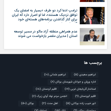
ترامپ ادعا کرد دو طرف «بسیار به امضای یک
توافق نزدیک هستند»، اما او اصرار دارد که ایران
برای کنار گذاشتن برنامه‌های هسته‌ای خود
گام‌های بیشتری بردارد
عدم همراهی منطقه آزاد ماکو در مسیر توسعه
استان | مدیران مقصر بازخواست می شوند
برچسب ها
ابراهیم سعیدی
(5)
ابراهیم عثمانی
(10)
اداره ورزش و جوانان شهرستان بوکان
(6)
استاندار آذربایجان غربی
(17)
اقلیم کردستان
(18)
اقلیم کوردستان
(9)
انجمن مردم نهاد آوای زیرک
(6)
انور حبیب زاده بوکانی
(5)
اهل سنت
(4)
بوکان
(50)
بیمارستان بوکان
(9)
تئاتر
(15)
تصادف
(7)