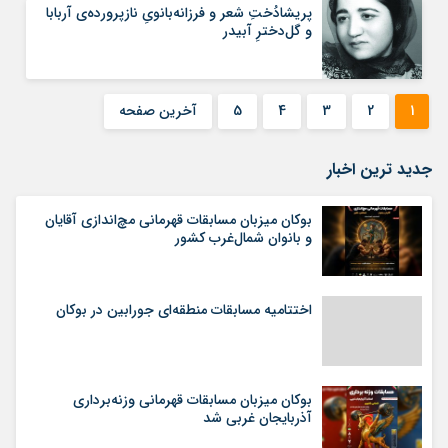
پریشادُختِ شعر و فرزانە‌بانویِ نازپروردەی آربابا
و گل‌دخترِ آبیدر
1
2
3
4
5
آخرین صفحه
جدید ترین اخبار
بوکان میزبان مسابقات قهرمانی مچ‌اندازی آقایان
و بانوان شمال‌غرب کشور
اختتامیه مسابقات منطقه‌ای جورابین در بوکان
بوکان میزبان مسابقات قهرمانی وزنه‌برداری
آذربایجان غربی شد