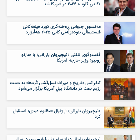
«گلدن گلوب» ۲۰۲۶ در آمریکا شد
مەنسوور جیهانی ڕه‌خنه‌گری کورد فیلمه‌کانی
فێستیڤاڵی نێوده‌وڵه‌تی کانی ۲۰۲۵ هه‌ڵبژارد
گفت‌وگوی تلفنی «نیچیروان بارزانی» با «مارکو
روبیو» وزیر خارجه آمریکا
کنفرانس «تاریخ و میراث نسل‌کُشی کُردها» به دست
رژیم بعث در دانشگاه ییلِ آمریکا برگزار می‌شود
«نیچیروان بارزانی» از ژنرال «مظلوم عبدی» استقبال
کرد
نیچیروان بارزانی: یادِ سفر پاپ فرانسیس در سال