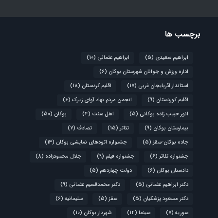
برچسب ها
ابراهیم سعیدی
(5)
ابراهیم عثمانی
(10)
اداره ورزش و جوانان شهرستان بوکان
(6)
استاندار آذربایجان غربی
(17)
اقلیم کردستان
(18)
اقلیم کوردستان
(9)
انجمن مردم نهاد آوای زیرک
(6)
انور حبیب زاده بوکانی
(5)
اهل سنت
(4)
بوکان
(50)
بیمارستان بوکان
(9)
تئاتر
(15)
تصادف
(7)
جاده بوکان-سقز
(5)
جشنواره اتودهای نمایشی بوکان
(13)
جشنواره تئاتر
(6)
جشنواره فیلم
(9)
جلال محمودزاده
(8)
دادستان بوکان
(6)
دولت چهاردهم
(5)
دکتر ابراهیم عثمانی
(5)
دکتر محمدقسیم عثمانی
(9)
دکتر مسعود پزشکیان
(5)
سقز
(5)
سلیمانیه
(6)
سوریه
(7)
سینما
(14)
شهردار بوکان
(10)