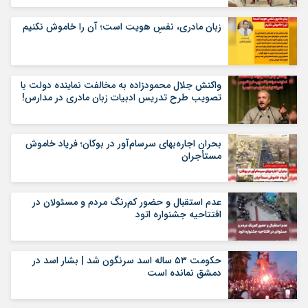
زبان مادری، نفسِ هویت است؛ آن را خاموش نکنیم
واکنش جلال محمودزاده به مخالفت نماینده دولت با
تصویب طرح تدریس ادبیات زبان مادری در مدارس!
بحران اجاره‌بهای سرسام‌آور در بوکان؛ فریاد خاموش
مستأجران
عدم استقبال و حضور کم‌رنگ مردم و مسئولان در
افتتاحیه جشنواره اتود
حکومت ۵۳ ساله اسد سرنگون شد | بشار اسد در
دمشق نمانده ‌است