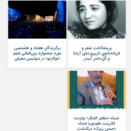
پریشادُختِ شعر و
برگزیدگان هفتاد و هشتمین
فرزانە‌بانویِ نازپروردەی آربابا
دوره جشنواره بین‌المللی فیلم
و گل‌دخترِ آبیدر
«لوکارنو» در سوئیس معرفی
شدند
استاد «مظفر کامگار» نوازنده
کلارینت هم‌دوره استاد
«حسن زیرک» درگذشت