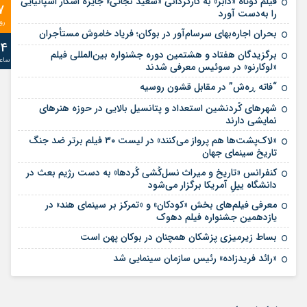
فیلم کوتاه «داُبر» به کارگردانی «سعید نجاتی» جایزه اسکار اسپانیایی
7
را به‌دست آورد
رو
بحران اجاره‌بهای سرسام‌آور در بوکان؛ فریاد خاموش مستأجران
24
برگزیدگان هفتاد و هشتمین دوره جشنواره بین‌المللی فیلم
ساع
«لوکارنو» در سوئیس معرفی شدند
“فاتە ڕەش” در مقابل قشون روسیه
شهرهای کُردنشين استعداد و پتانسيل بالايی در حوزه هنرهای
نمايشی دارند
«لاك‌‌پشت‌‌ها هم پرواز مي‌كنند» در لیست ۳۰ فیلم برتر ضد جنگ
تاریخ سینمای جهان
کنفرانس «تاریخ و میراث نسل‌کُشی کُردها» به دست رژیم بعث در
دانشگاه ییلِ آمریکا برگزار می‌شود
معرفی فیلم‌های بخش «کودکان» و «تمرکز بر سینمای هند» در
یازدهمین جشنواره فیلم دهوک
بساط زیرمیزی پزشکان همچنان در بوکان پهن است️
«رائد فریدزاده» رئیس سازمان سینمایی شد