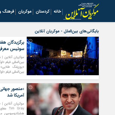
خانه
کردستان
موکریان
فرهنگ و 
بایگانی‌های بین‌الملل - موکریان آنلاین
برگزیدگان هفتا
سوئیس معرفی
موکریان آنلاین |
بین‌المللی فیلم «لو
«یوزپلنگ طلایی»
بین‌المللی فیلم «لوکارنو» Locarno، شنبه ۲۵ مرداد ماه جا
آمریکا شد
موکریان آنلاین | 
m Gray