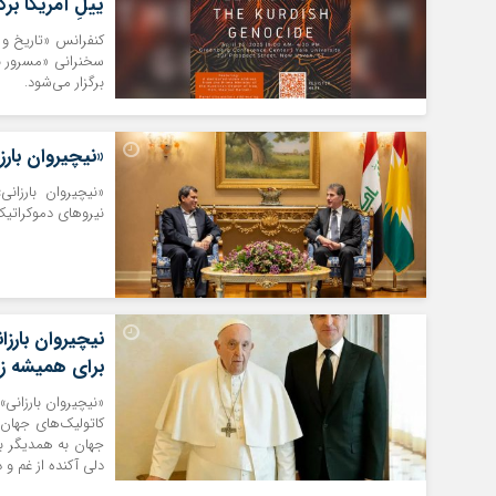
ییلِ آمریکا برگ
کنفرانس «تاریخ و 
سخنرانی «مسرور با
برگزار می‌شود.
«نیچیروان بارز
«نیچیروان بارزانی
نیروهای دموکراتیک
برای همیشه زن
«نیچیروان بارزانی
کاتولیک‌های جهان،
جهان به همدیگر بود
دلی آکنده از غم و