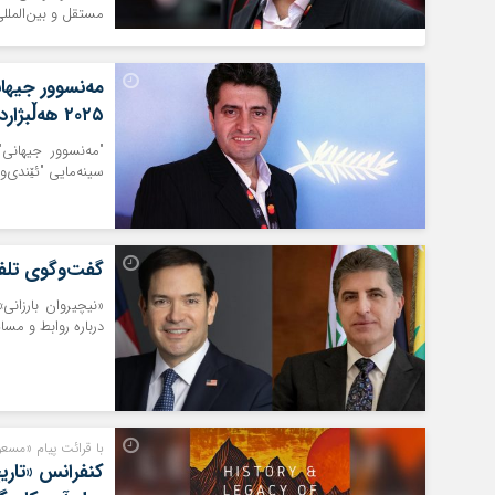
مستقل و بین‌المللی سین
مەنسوور جیهانی
۲۰۲۵ هه‌ڵبژارد
"مەنسوور جیهانی"
سینه‌مایی "ئێندی‌وایێر" IndieWire فیلمه‌کانی فێستیڤاڵی "ک
گفت‌وگوی تلفنی
«نیچیروان بارزانی»
درباره روابط و مسا
با قرائت پیام «مسعو
کنفرانس «تاری