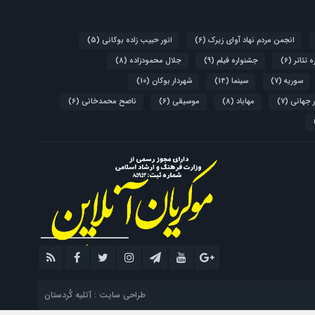
انجمن مردم نهاد آوای زیرک
(6)
انور حبیب زاده بوکانی
(5)
 تئاتر
(6)
جشنواره فیلم
(9)
جلال محمودزاده
(8)
سوریه
(7)
سینما
(14)
شهردار بوکان
(10)
 جهانی
(7)
مهاباد
(8)
موسیقی
(6)
ناصح محمدخانی
(6)
طراحی سایت : آتلیه کُردستان