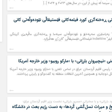
ما که پیش از این، در سال‌های ۲۰۲۳ و ۲۰۲۴ […]
 ڕه‌خنه‌گری کورد فیلمه‌کانی فێستیڤاڵی نێوده‌وڵه‌تی کانی
 پەیامنێری سەربەخۆ و نێودەوڵەتی سینەما و ڕه‌خنه‌گری ماڵپه‌ڕی گرینگی
ان"ی هه‌ڵبژارد.
 «نیچیروان بارزانی» با «مارکو روبیو» وزیر خارجه آمریکا
 رئیس اقلیم کُردستان عراق در تماس تلفنی با «مارکو روبیو» وزیر خارجه آمریکا
ئل دوجانبه و همچنین آخرین اتفاقات منطقه‌ به گفت‌وگو و رایزنی پرداختند.
د بارزانی» و با سخنرانی «مسرور بارزانی» نخست وزیر اقلیم کُردستان عراق؛
خ و میراث نسل‌کُشی کُردها» به دست رژیم بعث در دانشگاه