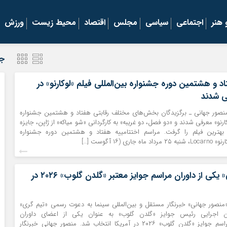
هنر
اجتماعی
سیاسی
مجلس
اقتصاد
محیط زیست
ورزش
جد
د و هشتمین دوره جشنواره بین‌المللی فیلم «لوکارنو» در
 شدند
 منصور جهانی ـ برگزیدگان بخش‌های مختلف رقابتی هفتاد و هشتمین جشنواره
کارنو» معرفی ‌شدند و «دو فصل، دو غریبه» به کارگردانی «شو میاکه» از ژاپن، جایزه
 بهترین فیلم را گرفت. مراسم اختتامییه هفتاد و هشتمین دوره جشنواره
ری (۱۶ آگوست […]
«منصور جهانی» یکی از داوران مراسم جوایز معتبر «گلدن گلوب» ۲۰۲۶ در
«منصور جهانی» خبرنگار مستقل و بین‌المللی سینما به دعوت رسمی «تیم گری»
Ti معاون اجرایی رئیس جوایز «گلدن گلوب» به عنوان یکی از اعضای داوران
هشتادوسومین مراسم جوایز «گلدن گلوب» ۲۰۲۶ در آمریکا انتخاب شد. منصور جهانی خبرنگار