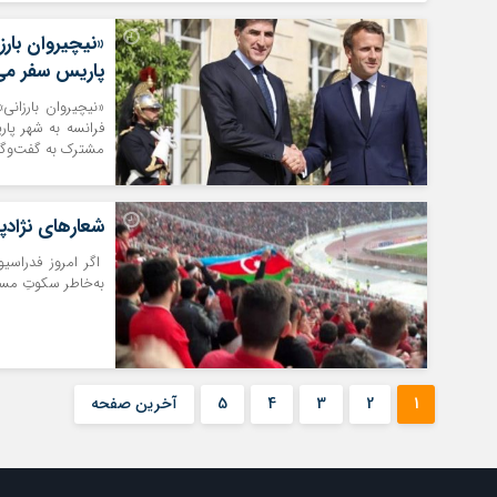
«نیچیروان بارز
پاریس سفر می
«نیچیروان بارزان
فرانسه به شهر پار
مشترک به گفت‌وگو 
شعارهای نژادپ
اگر امروز فدراسیو
به‌خاطر سکوتِ مسئ
1
2
3
4
5
آخرین صفحه