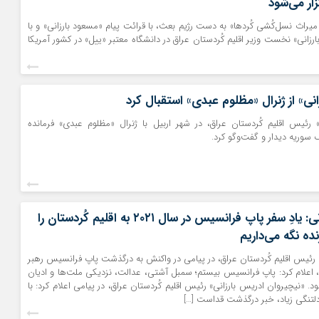
زار می‌شود
میراث نسل‌کُشی کُردها» به دست رژیم بعث، با قرائت پیام «مسعود بارزانی» و با
رزانی» نخست وزیر اقلیم کُردستان عراق در دانشگاه معتبر «ییل» در کشور آمریکا
انی» از ژنرال «مظلوم عبدی» استقبال کرد
» رئیس اقلیم کُردستان عراق، در شهر اربیل با ژنرال «مظلوم عبدی» فرمانده
 سوریه دیدار و گفت‌وگو کرد.
نیچیروان بارزانی: یادِ سفر پاپ فرانسیس در سال ۲۰۲۱ به اقلیم کُردستان را
ده نگه می‌داریم
» رئیس اقلیم کُردستان عراق، در پیامی در واکنش به درگذشت پاپ فرانسیس رهبر
 اعلام کرد: پاپ فرانسیس بیستم؛ سمبل آشتی، عدالت، نزدیکی ملت‌ها و ادیان
. «نیچیروان ادریس بارزانی» رئیس اقلیم کُردستان عراق، در پیامی اعلام کرد: با
 دلتنگی زیاد، خبر درگذشت قداست […]