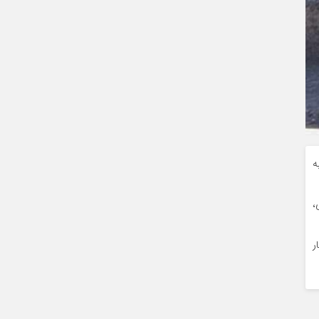
ه
،
ر