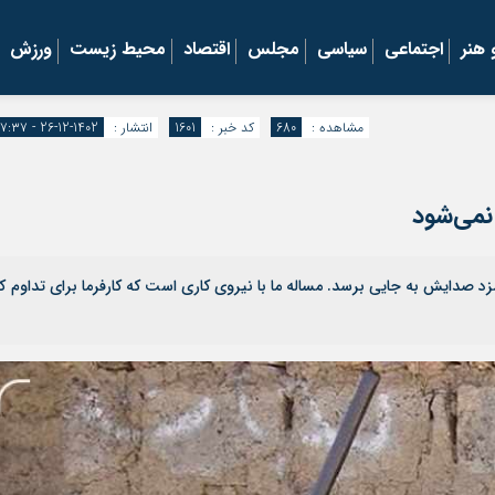
هنر
اجتماعی
سیاسی
مجلس
اقتصاد
محیط زیست
ورزش
مشاهده :
680
کد خبر :
1601
انتشار :
1402-12-26 - ۱۷:۳۷
نمی‌شود
د صدایش به جایی برسد. مساله ما با نیروی کاری است که کارفرما برای تداوم کا