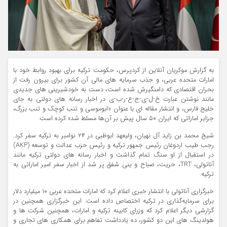
به گزارش موکریان آنلاین از کردپرس، حکومت ترکیه برای بهبود روابط خود با
امارات متحده عربی، و جذب سرمایه های مالی آن کشور برای بیرون رفت از
بحران اقتصادی که دامنگیرش شده است، دست به خودشیرینی های جدیدی
مانند نوشتن عبارت خ-ل-ی-ج-ع-ر-ب-ی در اخبار رسانه های دولتی به جای
خلیج فارس، و انتشار مقاله ای با عنوان «ابوموسی و تنب کوچک و تنب بزرگ،
جزایر اماراتی که ایران ۵۰ سال پیش بر آن‌ها مسلط شد» کرده است.
شیخ محمد بن زاید آل نهیان، ولیعهد ابوظبی در ۲۴ نوامبر به ترکیه سفر کرد.
رجب طیب اردوغان رئیس جمهور ترکیه و رئیس حزب عدالت و توسعه (AKP)
در استقبال از او سنگ تمام گذاشت و اخبار رسانه های دولتی ترکیه مانند
آناتولی، TRT، حریت، صباح و ینی شفق پر شد از اخبار سفر امیر اماراتی به
ترکیه.
خبرگزاری آناتولی با انتشار خبری اعلام کرد که امارات متحده عربی ۱۰ میلیارد دلار
برای سرمایه‌گذاری در ترکیه اختصاص داده است. این خبرگزاری همچنین در
گزارشی دیگر اعلام کرد که وزرای کابینه ترکیه و امارات، همچنین شرکت ها و
هولدینگ های این دو کشور، ده یادداشت تفاهم برای همکاری های تجاری و