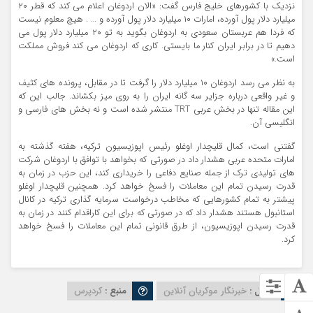
نزدیک با کشورهای خلیج فارس گفت: «الان اردوغان اعلام می کند که قطر ۲۰
میلیارد دلار پول آورده، امارات ۱۰ میلیارد دلار پول آورده و … . هیچ معلوم نیست
که فردا هم عربستان سعودی به اردوغان بگوید به تو ۲۰ میلیارد دلار پول می
دهیم تا در برابر ایران کنار ما بایستی. کاری که اردوغان می کند فروش مملکت
است.»
به نظر می رسد اردوغان ۱۰ میلیارد دلار را گرفت تا در مقابل، پرونده های کثیف
و غیر واقعی درباره جزایر سه گانه ایران را به روی میز بکشاند. جالب این که
این مقاله تنها در بخش عربی TRT منتشر شده است و نه بخش های فارسی و
انگلیسی آن.
گفتنی است، کمال قلیچدار اوغلو رئیس اپوزیسیون ترکیه، هفته گذشته به
امارات متحده عربی هشدار داد در صورتی که بخواهد با توافق با اردوغان شرکت
های تولیدی ترک از جمله صنایع دفاعی را خریداری کند، این حزب در زمان به
قدرت رسیدن تمام این معاملات را فسخ خواهد کرد. همچنین قلیچدار اوغلو
پیشتر به تمام کشورهایی که مخاطب درخواست سرمایه گذاری ترکیه در کانال
استانبول هستند هشدار داد که در صورتی که برای این کاراقدام کنند در زمان به
قدرت رسیدن اپوزیسیون، از طرق قانونی تمام این معاملات را فسخ خواهد
کرد.
ارسال :
خبرنگار موکریان آنلاین
منبع :
کردپرس