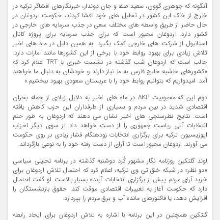
آنگونه که جوهری گوون، سعید صفا و جان دوندار، خبرنگارهای افشاگر ترکیه در
خارج از خاک این کشور در تحلیل های خود افشا کردند، حکومت اردوغان در
حال حاضر از طریق واسطه های مختلف سعی در جذب سرمایه های خارجی در
کشور دارد. اردوغان مجبور است که برای جذب سرمایه برای پروژه کانال
استانبول از شرکت های خارجی کمک بگیرد. به همین دلیل در ماه های اخیر
تلاش زیادی برای بهبود روابط خود با برخی از این کشورها مانند امارات دارد.
جالب است که اردوغان شب گذشته در نشست خبری با TRT اعلام کرد که
«کشورهای حاشیه خلیج فارس به ما نیاز دارند و خودشان به دنبال ما خواهند
آمد. امیدواریم که بتوانیم روابط خود را با عربستان سعودی بهبود ببخشیم.»
دوم این که محبوبیت AKP در ماه های اخیر به دلایل زیادی از جمله بحران
اقتصادی شدید در بین مردم و بسیاری از طرفداران این حزب کاهش یافته
است. نتایج نظرسنجی های اخیر نشان می دهند که اردوغان به طور حتم
انتخابات آتی ریاست جمهوری را از دست خواهد داد. از سوی دیگر احزاب
اپوزیسیون ترکیه برای برگزاری انتخابات زودهنگام فشار زیادی بر روی حکومت
می آورند. اردوغان مجبور است تا آرای از دست رفته خود را به نوعی بازگرداند.
لوند گلتکین روزنامه نگار مشهور کُرد دوشنبه گذشته در برنامه تحلیلی سیاسی
«دو نظر» در شبکه خلق تی وی ترکیه، اعلام کرد که احتمال تلاش اردوغان برای
خرید آرای مردم پیش از برگزاری انتخابات آینده بسیار بالاست. او گفت احتمال
دارد که حکومت آغاز به تغییرات اقتصادی موقت کند. حقوق بازنشستگان را
افزایش دهد، یا فاکتورهای مانده آب و برق مردم را بپردازد.
گلتکین همچنین در این برنامه با اشاره به تلاش اردوغان برای ایجاد رابطه