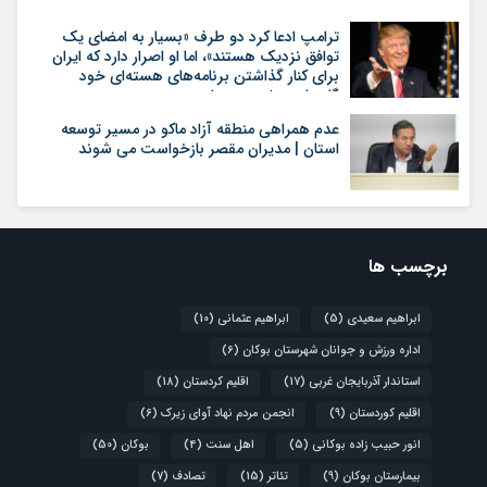
ترامپ ادعا کرد دو طرف «بسیار به امضای یک
توافق نزدیک هستند»، اما او اصرار دارد که ایران
برای کنار گذاشتن برنامه‌های هسته‌ای خود
گام‌های بیشتری بردارد
عدم همراهی منطقه آزاد ماکو در مسیر توسعه
استان | مدیران مقصر بازخواست می شوند
برچسب ها
ابراهیم سعیدی
(5)
ابراهیم عثمانی
(10)
اداره ورزش و جوانان شهرستان بوکان
(6)
استاندار آذربایجان غربی
(17)
اقلیم کردستان
(18)
اقلیم کوردستان
(9)
انجمن مردم نهاد آوای زیرک
(6)
انور حبیب زاده بوکانی
(5)
اهل سنت
(4)
بوکان
(50)
بیمارستان بوکان
(9)
تئاتر
(15)
تصادف
(7)