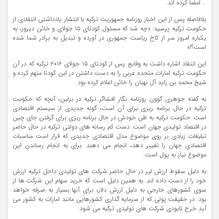
… امضا کرده اند.
بلافاصله پس از این اخبار روزنامه جمهوریت ترکیه با انتشار یادداشتی انتقادی از
حکومت ترکیه پرسید: «چه شد که مسئول کودتای ۱۵ جولای و خائن دیروز، به
یکباره امروز سر از کاخ ریاست جمهوری در آورده و تبدیل به برادر شما شده
است؟!»
این انتقاد اشاره داشت به وقایع پس از کودتای ۱۵ جولای ۲۰۱۶ ترکیه که در آن
حکومت ترکیه امارات متحده عربی را به دست داشتن در این کودتا متهم کرده و
شیخ محمد بن زاید آل نهیان را خائن اعلام کرده بود.
به گفته جوهری گوون روزنامه نگار افشاگر ترکیه در برلین، آنچه که حکومت
ترکیه در حال برنامه ریزی برای آن است، گونه جدیدی از سیستم اقتصادی
است. حکومت ترکیه به ظن خودش در حال برنامه ریزی برای گرفتن جای چین
در اقتصاد تولیدی جهان است. دست کم رسانه های دولتی ترکیه در حال حاضر
تبلیغات زیادی بر روی موضوع مدل اقتصادی جدیدی که قرار است مناسبات
اقتصادی جهان را تغییر دهد، انجام می دهند. برای به انجام رساندن این
موضوع نیاز به پول است.
به دلیل سقوط ارزش لیر در حال حاضر شرکت های تولیدی داخل ترکیه ارزش
خود را از دست داده اند. به همین دلیل است که خرید سهام این شرکت ها از
سوی کشورهای خارجی به دلیل ارزش دلار، برای آنها بسیار به صرفه خواهد
بود. در حقیقت پولی که از سرمایه گذاری کشورهایی مانند امارات به کشور می
آید خرج نابودی شرکت های تولیدی ترکیه می شود.