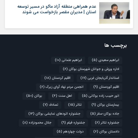
عدم همراهی منطقه آزاد ماکو در مسیر توسعه
استان | مدیران مقصر بازخواست می شوند
برچسب ها
ابراهیم سعیدی
(5)
ابراهیم عثمانی
(10)
اداره ورزش و جوانان شهرستان بوکان
(6)
استاندار آذربایجان غربی
(17)
اقلیم کردستان
(18)
اقلیم کوردستان
(9)
انجمن مردم نهاد آوای زیرک
(6)
انور حبیب زاده بوکانی
(5)
اهل سنت
(4)
بوکان
(50)
بیمارستان بوکان
(9)
تئاتر
(15)
تصادف
(7)
جاده بوکان-سقز
(5)
جشنواره اتودهای نمایشی بوکان
(13)
جشنواره تئاتر
(6)
جشنواره فیلم
(9)
جلال محمودزاده
(8)
دادستان بوکان
(6)
دولت چهاردهم
(5)