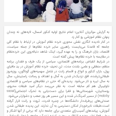
به گزارش موکریان آنلاین؛ اعلام نتایج اولیه کنکور امسال، لایه‌های نه چندان
پنهان نظام اموزشی رو کنار زد.
در کنار نادیده انگاری نقش محوری خرده نظام آموزش در ارتباط با نظام کلی
جامعه که قاعدتا می‌بایست راهبری سایر خرده نظام‌ها از جمله سیاست،
اقتصاد، بازار، فرهنگ و…را به عهده گیرد، اینک شاهد دنباله‌روی این خرده‌نظام
در مقایسه با خرده نظا‌م‌ها پیش گفته است.
در شرایط انقباض برنامه‌های اقتصادی، سیاسی از یک طرف و فقدان برنامه
منظم، منطقی و علمی بلندت مدت، تنِ نحیفِ خرده نظام آموزش در یدِ مافیای
پول، بازار، کنکور و انواع و اقسام رانت در شامل سهمیه‌های گوناگون، روزبه‌روز
طبقاتی‌ترشده، افق نزدیک‌تر شدن به ٱمال و اهداف و رسالت راستینش، سال
به سال تیره و تار می‌شود. پدیده‌ای که حتی در نظام‌های سیاسی و اقتصادی
نئولیبرال هم کم سابقه است. به نظر می‌رسد دیگر امید طبقات محروم،
روستاییان، شهرستانی‌ها و فقرا برای دست‌یابی به تحرک اجتماعی(social
mobiliy) از مسیر کمرنگ‌تر شدە و این مسیر هر روز صعب و دشوارتر می‌شود.
صندلی‌های پرطرف‌دار دانشگاه‌ها در چنبره قدرت، ثروت و رانت قرار گرفته
است،طبقات نابرخوردار امکان دسترسی به ٱن ندارند. این پدیده طبقاتی شدن
ٱموزش، پیامدهای ٱسیب‌زای متعددی برای جامعه دارد که برخی از آنها اشکار و
برخی فعلا نهان بوده و انتظار می‌رود در اینده نزدیک، جامعه را دچار نابسامانیِ