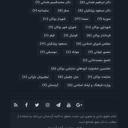
دکتر ابراهیم عثمانی
(5)
دکتر محمدقسیم عثمانی
(9)
دکتر مسعود پزشکیان
(5)
سقز
(5)
سلیمانیه
(6)
سوریه
(7)
سینما
(14)
شهردار بوکان
(10)
شهرداری بوکان
(10)
شورای شهر بوکان
(7)
فرماندار بوکان
(5)
فوتبال
(7)
فیلم
(6)
مجلس شورای اسلامی
(5)
مسعود پزشکیان
(14)
منصور جهانی
(7)
مهاباد
(8)
موسیقی
(6)
ناصح محمدخانی
(6)
نختسین جشنواره اتودهای نمایشی بوکان
(5)
نماینده بوکان
(6)
نیان چلبیان
(5)
نیچیروان بارزانی
(8)
وزارت فرهنگ و ارشاد اسلامی
(5)
کردستان
(7)
تمام حقوق مادی و معنوی این سایت متعلق به آتلیه‌ کُردستان می‌باشد و استفاده از
مطالب با ذکر منبع بلامانع است.
طراحی سایت : آتلیه کُردستان