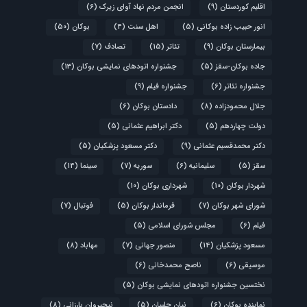
اقلیم کوردستان
(9)
انجمن مردم نهاد آوای زیرک
(6)
انور حبیب زاده بوکانی
(5)
اهل سنت
(4)
بوکان
(50)
بیمارستان بوکان
(9)
تئاتر
(15)
تصادف
(7)
جاده بوکان-سقز
(5)
جشنواره اتودهای نمایشی بوکان
(13)
جشنواره تئاتر
(6)
جشنواره فیلم
(9)
جلال محمودزاده
(8)
دادستان بوکان
(6)
دولت چهاردهم
(5)
دکتر ابراهیم عثمانی
(5)
دکتر محمدقسیم عثمانی
(9)
دکتر مسعود پزشکیان
(5)
سقز
(5)
سلیمانیه
(6)
سوریه
(7)
سینما
(14)
شهردار بوکان
(10)
شهرداری بوکان
(10)
شورای شهر بوکان
(7)
فرماندار بوکان
(5)
فوتبال
(7)
فیلم
(6)
مجلس شورای اسلامی
(5)
مسعود پزشکیان
(14)
منصور جهانی
(7)
مهاباد
(8)
موسیقی
(6)
ناصح محمدخانی
(6)
نختسین جشنواره اتودهای نمایشی بوکان
(5)
نماینده بوکان
(6)
نیان چلبیان
(5)
نیچیروان بارزانی
(8)