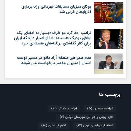
بوکان میزبان مسابقات قهرمانی وزنه‌برداری
آذربایجان غربی شد
ترامپ ادعا کرد دو طرف «بسیار به امضای یک
توافق نزدیک هستند»، اما او اصرار دارد که ایران
برای کنار گذاشتن برنامه‌های هسته‌ای خود
گام‌های بیشتری بردارد
عدم همراهی منطقه آزاد ماکو در مسیر توسعه
استان | مدیران مقصر بازخواست می شوند
برچسب ها
ابراهیم سعیدی
(5)
ابراهیم عثمانی
(10)
اداره ورزش و جوانان شهرستان بوکان
(6)
استاندار آذربایجان غربی
(17)
اقلیم کردستان
(18)