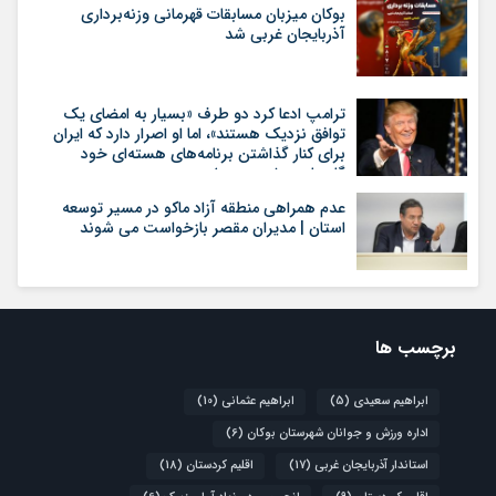
بوکان میزبان مسابقات قهرمانی وزنه‌برداری
آذربایجان غربی شد
ترامپ ادعا کرد دو طرف «بسیار به امضای یک
توافق نزدیک هستند»، اما او اصرار دارد که ایران
برای کنار گذاشتن برنامه‌های هسته‌ای خود
گام‌های بیشتری بردارد
عدم همراهی منطقه آزاد ماکو در مسیر توسعه
استان | مدیران مقصر بازخواست می شوند
برچسب ها
ابراهیم سعیدی
(5)
ابراهیم عثمانی
(10)
اداره ورزش و جوانان شهرستان بوکان
(6)
استاندار آذربایجان غربی
(17)
اقلیم کردستان
(18)