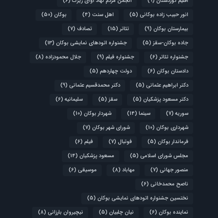
اقلیم کوردستان
(9)
انجمن مردم نهاد آوای زیرک
(6)
انور حبیب زاده بوکانی
(5)
اهل سنت
(4)
بوکان
(50)
بیمارستان بوکان
(9)
تئاتر
(15)
تصادف
(7)
جاده بوکان-سقز
(5)
جشنواره اتودهای نمایشی بوکان
(13)
جشنواره تئاتر
(6)
جشنواره فیلم
(9)
جلال محمودزاده
(8)
دادستان بوکان
(6)
دولت چهاردهم
(5)
دکتر ابراهیم عثمانی
(5)
دکتر محمدقسیم عثمانی
(9)
دکتر مسعود پزشکیان
(5)
سقز
(5)
سلیمانیه
(6)
سوریه
(7)
سینما
(14)
شهردار بوکان
(10)
شهرداری بوکان
(10)
شورای شهر بوکان
(7)
فرماندار بوکان
(5)
فوتبال
(7)
فیلم
(6)
مجلس شورای اسلامی
(5)
مسعود پزشکیان
(14)
منصور جهانی
(7)
مهاباد
(8)
موسیقی
(6)
ناصح محمدخانی
(6)
نختسین جشنواره اتودهای نمایشی بوکان
(5)
نماینده بوکان
(6)
نیان چلبیان
(5)
نیچیروان بارزانی
(8)