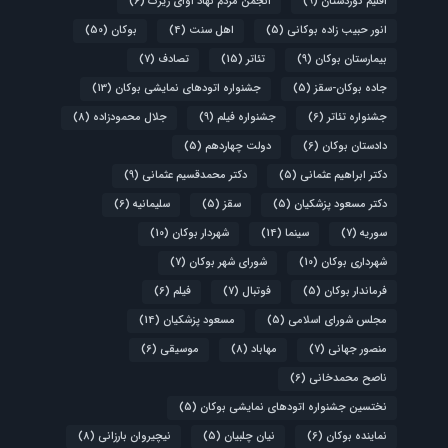
اقلیم کوردستان
(9)
انجمن مردم نهاد آوای زیرک
(6)
انور حبیب زاده بوکانی
(5)
اهل سنت
(4)
بوکان
(50)
بیمارستان بوکان
(9)
تئاتر
(15)
تصادف
(7)
جاده بوکان-سقز
(5)
جشنواره اتودهای نمایشی بوکان
(13)
جشنواره تئاتر
(6)
جشنواره فیلم
(9)
جلال محمودزاده
(8)
دادستان بوکان
(6)
دولت چهاردهم
(5)
دکتر ابراهیم عثمانی
(5)
دکتر محمدقسیم عثمانی
(9)
دکتر مسعود پزشکیان
(5)
سقز
(5)
سلیمانیه
(6)
سوریه
(7)
سینما
(14)
شهردار بوکان
(10)
شهرداری بوکان
(10)
شورای شهر بوکان
(7)
فرماندار بوکان
(5)
فوتبال
(7)
فیلم
(6)
مجلس شورای اسلامی
(5)
مسعود پزشکیان
(14)
منصور جهانی
(7)
مهاباد
(8)
موسیقی
(6)
ناصح محمدخانی
(6)
نختسین جشنواره اتودهای نمایشی بوکان
(5)
نماینده بوکان
(6)
نیان چلبیان
(5)
نیچیروان بارزانی
(8)