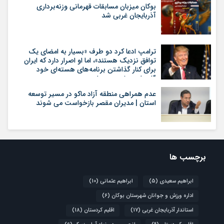
بوکان میزبان مسابقات قهرمانی وزنه‌برداری
آذربایجان غربی شد
ترامپ ادعا کرد دو طرف «بسیار به امضای یک
توافق نزدیک هستند»، اما او اصرار دارد که ایران
برای کنار گذاشتن برنامه‌های هسته‌ای خود
گام‌های بیشتری بردارد
عدم همراهی منطقه آزاد ماکو در مسیر توسعه
استان | مدیران مقصر بازخواست می شوند
برچسب ها
ابراهیم سعیدی
(5)
ابراهیم عثمانی
(10)
اداره ورزش و جوانان شهرستان بوکان
(6)
استاندار آذربایجان غربی
(17)
اقلیم کردستان
(18)