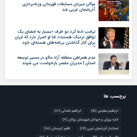
بوکان میزبان مسابقات قهرمانی وزنه‌برداری
آذربایجان غربی شد
ترامپ ادعا کرد دو طرف «بسیار به امضای یک
توافق نزدیک هستند»، اما او اصرار دارد که ایران
برای کنار گذاشتن برنامه‌های هسته‌ای خود
گام‌های بیشتری بردارد
عدم همراهی منطقه آزاد ماکو در مسیر توسعه
استان | مدیران مقصر بازخواست می شوند
برچسب ها
ابراهیم سعیدی
(5)
ابراهیم عثمانی
(10)
اداره ورزش و جوانان شهرستان بوکان
(6)
استاندار آذربایجان غربی
(17)
اقلیم کردستان
(18)