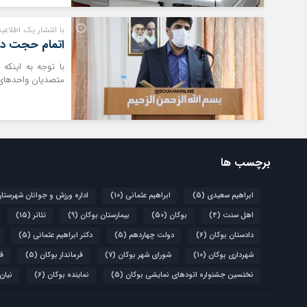
با انتشار یک اطلاعیه
اتمام حجت دادس
با توجه به اینکه 
متصدیان واحدهای ص
برچسب ها
ابراهیم سعیدی
(5)
ابراهیم عثمانی
(10)
اداره ورزش و جوانان شهرستا
اهل سنت
(4)
بوکان
(50)
بیمارستان بوکان
(9)
تئاتر
(15)
دادستان بوکان
(6)
دولت چهاردهم
(5)
دکتر ابراهیم عثمانی
(5)
شهرداری بوکان
(10)
شورای شهر بوکان
(7)
فرماندار بوکان
(5)
فو
نختسین جشنواره اتودهای نمایشی بوکان
(5)
نماینده بوکان
(6)
نیان