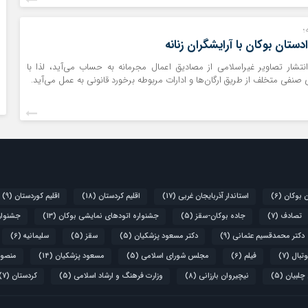
؛
تان بوکان با آرایشگران زنانه
انتشار تصاویر غیراسلامی از مصادیق اعمال مجرمانه به حساب می‌آید، لذا با
نفی متخلف از طریق ارگان‌ها و ادارات مربوطه برخورد قانونی به عمل می‌آید.
ن بوکان
(6)
استاندار آذربایجان غربی
(17)
اقلیم کردستان
(18)
اقلیم کوردستان
(9)
تصادف
(7)
جاده بوکان-سقز
(5)
جشنواره اتودهای نمایشی بوکان
(13)
جشنواره
دکتر محمدقسیم عثمانی
(9)
دکتر مسعود پزشکیان
(5)
سقز
(5)
سلیمانیه
(6)
تبال
(7)
فیلم
(6)
مجلس شورای اسلامی
(5)
مسعود پزشکیان
(14)
منصور
 چلبیان
(5)
نیچیروان بارزانی
(8)
وزارت فرهنگ و ارشاد اسلامی
(5)
کردستان
(7)