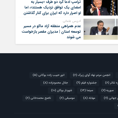
ترامپ ادعا کرد دو طرف «بسیار به
امضای یک توافق نزدیک هستند»، اما
او اصرار دارد که ایران برای کنار گذاشتن
برنامه‌های هسته‌ای خود گام‌های
ادریس عثمانی
بیشتری بردارد
عدم همراهی منطقه آزاد ماکو در مسیر
توسعه استان | مدیران مقصر بازخواست
می شوند
انجمن مردم نهاد آوای زیرک
(6)
انور حبیب زاده بوکانی
(5)
 تئاتر
(6)
جشنواره فیلم
(9)
جلال محمودزاده
(8)
سوریه
(7)
سینما
(14)
شهردار بوکان
(10)
 جهانی
(7)
مهاباد
(8)
موسیقی
(6)
ناصح محمدخانی
(6)