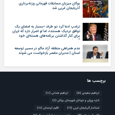
بوکان میزبان مسابقات قهرمانی وزنه‌برداری
آذربایجان غربی شد
ترامپ ادعا کرد دو طرف «بسیار به امضای یک
توافق نزدیک هستند»، اما او اصرار دارد که ایران
برای کنار گذاشتن برنامه‌های هسته‌ای خود
گام‌های بیشتری بردارد
عدم همراهی منطقه آزاد ماکو در مسیر توسعه
استان | مدیران مقصر بازخواست می شوند
برچسب ها
ابراهیم سعیدی
(5)
ابراهیم عثمانی
(10)
اداره ورزش و جوانان شهرستان بوکان
(6)
استاندار آذربایجان غربی
(17)
اقلیم کردستان
(18)