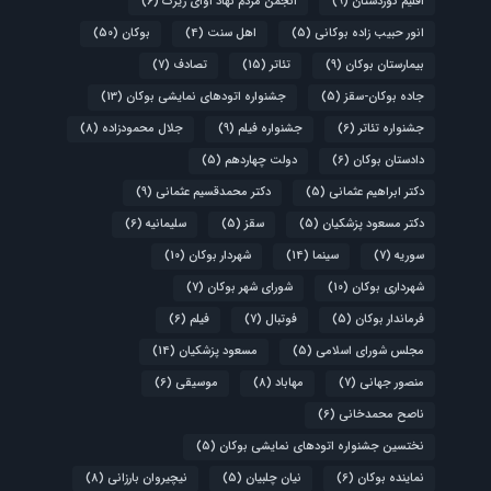
اقلیم کوردستان
(9)
انجمن مردم نهاد آوای زیرک
(6)
انور حبیب زاده بوکانی
(5)
اهل سنت
(4)
بوکان
(50)
بیمارستان بوکان
(9)
تئاتر
(15)
تصادف
(7)
جاده بوکان-سقز
(5)
جشنواره اتودهای نمایشی بوکان
(13)
جشنواره تئاتر
(6)
جشنواره فیلم
(9)
جلال محمودزاده
(8)
دادستان بوکان
(6)
دولت چهاردهم
(5)
دکتر ابراهیم عثمانی
(5)
دکتر محمدقسیم عثمانی
(9)
دکتر مسعود پزشکیان
(5)
سقز
(5)
سلیمانیه
(6)
سوریه
(7)
سینما
(14)
شهردار بوکان
(10)
شهرداری بوکان
(10)
شورای شهر بوکان
(7)
فرماندار بوکان
(5)
فوتبال
(7)
فیلم
(6)
مجلس شورای اسلامی
(5)
مسعود پزشکیان
(14)
منصور جهانی
(7)
مهاباد
(8)
موسیقی
(6)
ناصح محمدخانی
(6)
نختسین جشنواره اتودهای نمایشی بوکان
(5)
نماینده بوکان
(6)
نیان چلبیان
(5)
نیچیروان بارزانی
(8)