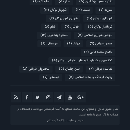
دکتر مسعود پزشکیان
(5)
سقز
(5)
سلیمانیه
(6)
سوریه
(7)
سینما
(14)
شهردار بوکان
(10)
شهرداری بوکان
(10)
شورای شهر بوکان
(7)
فرماندار بوکان
(5)
فوتبال
(7)
فیلم
(6)
مجلس شورای اسلامی
(5)
مسعود پزشکیان
(14)
منصور جهانی
(7)
مهاباد
(8)
موسیقی
(6)
ناصح محمدخانی
(6)
نختسین جشنواره اتودهای نمایشی بوکان
(5)
نماینده بوکان
(6)
نیان چلبیان
(5)
نیچیروان بارزانی
(8)
وزارت فرهنگ و ارشاد اسلامی
(5)
کردستان
(7)
تمام حقوق مادی و معنوی این سایت متعلق به آتلیه‌ کُردستان می‌باشد و استفاده از
مطالب با ذکر منبع بلامانع است.
طراحی سایت : آتلیه کُردستان