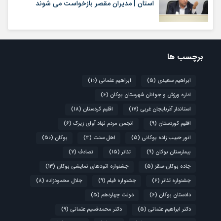
استان | مدیران مقصر بازخواست می شوند
برچسب ها
ابراهیم سعیدی
(5)
ابراهیم عثمانی
(10)
اداره ورزش و جوانان شهرستان بوکان
(6)
استاندار آذربایجان غربی
(17)
اقلیم کردستان
(18)
اقلیم کوردستان
(9)
انجمن مردم نهاد آوای زیرک
(6)
انور حبیب زاده بوکانی
(5)
اهل سنت
(4)
بوکان
(50)
بیمارستان بوکان
(9)
تئاتر
(15)
تصادف
(7)
جاده بوکان-سقز
(5)
جشنواره اتودهای نمایشی بوکان
(13)
جشنواره تئاتر
(6)
جشنواره فیلم
(9)
جلال محمودزاده
(8)
دادستان بوکان
(6)
دولت چهاردهم
(5)
دکتر ابراهیم عثمانی
(5)
دکتر محمدقسیم عثمانی
(9)