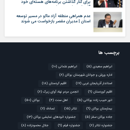
برای کنار گذاشتن برنامه‌های هسته‌ای خود
گام‌های بیشتری بردارد
عدم همراهی منطقه آزاد ماکو در مسیر توسعه
استان | مدیران مقصر بازخواست می شوند
برچسب ها
ابراهیم سعیدی
(5)
ابراهیم عثمانی
(10)
اداره ورزش و جوانان شهرستان بوکان
(6)
استاندار آذربایجان غربی
(17)
اقلیم کردستان
(18)
اقلیم کوردستان
(9)
انجمن مردم نهاد آوای زیرک
(6)
انور حبیب زاده بوکانی
(5)
اهل سنت
(4)
بوکان
(50)
بیمارستان بوکان
(9)
تئاتر
(15)
تصادف
(7)
جاده بوکان-سقز
(5)
جشنواره اتودهای نمایشی بوکان
(13)
جشنواره تئاتر
(6)
جشنواره فیلم
(9)
جلال محمودزاده
(8)