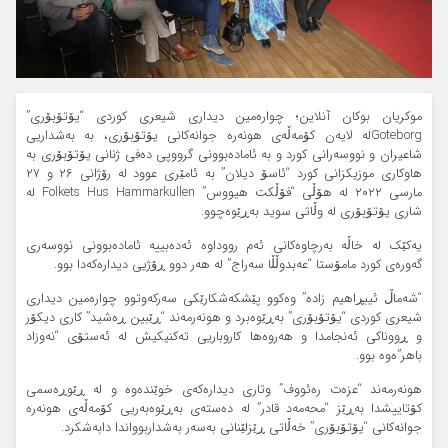
موکریان بوکان آنلاین؛ چوارەمین دیداری شیعری کوردی “یۆتۆبۆری”
Goteborgلە لایه‌ن کۆمەڵەی هونەرە جوانەکانی یۆتۆبۆری، بە به‌شداریی
شاعیران و نووسه‌رانی کورد و بە ئاماده‌بوونی گرووپی دەفی ژنانی یۆتۆبۆری بە
هاوکاری موزیکزانی کورد “ئاسۆ دیلان” به ئامێری عوود لە رۆژانی ۲۶ و ۲۷
مارسی ۲۰۲۲ لە هۆڵی “فۆڵکت هیووس” Folkets Hus Hammarkullen لە
شاری یۆتۆبۆری لە وڵاتی سوید بەڕێوه‌چوو.
یه‌کێک له خاڵه به‌رچاوه‌کانی ئه‌م رووداوه ئه‌ده‌بییه ئامادەبوونی نووسەری
گەورەی کورد مامۆستا “عه‌بدوڵڵا سەراج” له هەر دوو ڕۆژیی دیدارەکەدا بوو.
“شەماڵ ئیبڕاهیم زادە” وەکوو پێشکەشکارێکی سەرکەوتوو چوارەمین دیداری
شیعری کوردی “یۆتۆبۆری” بەڕێوەبرد و هونەرمەند “ڕێبین ڕەشید” کاری دیکۆر
و ڕووناکی ئه‌نجامدا و هه‌روه‌ها کاروباریی تەکنیکیش لە ئه‌ستۆی “نەوزاد
باهر”ەوە بوو.
هونەرمەند “عزەت رەئووف” وتاری دیدارەکەی خوێندەوە و لە ڕێوڕه‌سمی
کۆتاییشدا به‌ڕێز “محه‌مه‌د قادر” لە دەستەی بەڕێوەبەریی کۆمەڵەی هونەرە
جوانەکانی “یۆتۆبۆری” خەڵاتی ڕێزلێنانی بەسەر بەشداربوواندا دابەشکرد.