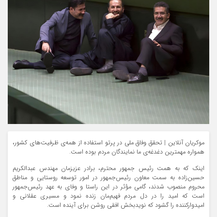
موکریان آنلاین | تحقق وفاق ملى در پرتو استفاده از همه‌ی ظرفيت‌هاى كشور،
همواره مهمترين دغدغه‌ی ما نمايندگان مردم بوده است.
اينک كه به همت رئيس جمهور محترم، برادر عزيزمان مهندس عبدالكریم
حسين‌زاده به سمت معاون رئيس‌جمهور در امور توسعه روستايی و مناطق
محروم منصوب شدند، گامى مؤثر در اين راستا و وفاى به عهد رئيس‌جمهور
است كه اميد را در دل مردم فهيم‌مان زنده نمود و مسيرى عقلانى و
اميدواركننده را گشود كه نويدبخش افقى روشن براى آينده است.