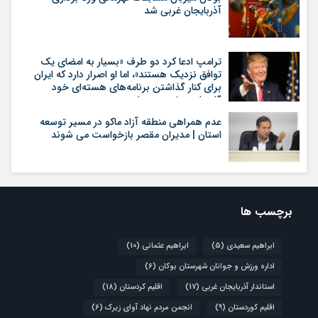
آذربایجان غربی شد
ترامپ ادعا کرد دو طرف «بسیار به امضای یک
توافق نزدیک هستند»، اما او اصرار دارد که ایران
برای کنار گذاشتن برنامه‌های هسته‌ای خود
گام‌های بیشتری بردارد
عدم همراهی منطقه آزاد ماکو در مسیر توسعه
استان | مدیران مقصر بازخواست می شوند
برچسب ها
ابراهیم سعیدی
(5)
ابراهیم عثمانی
(10)
اداره ورزش و جوانان شهرستان بوکان
(6)
استاندار آذربایجان غربی
(17)
اقلیم کردستان
(18)
اقلیم کوردستان
(9)
انجمن مردم نهاد آوای زیرک
(6)