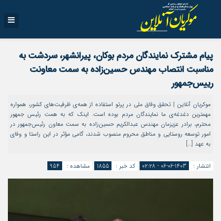
پیام مشترک نمایندگان مردم بوکان، پیرانشهر، سردشت به
مناسبت انتصاب مهندس حسین‌زاده به سمت معاونت
رییس‌جمهور
موکریان آنلاین | تحقق وفاق ملى در پرتو استفاده از همه‌ی ظرفيت‌هاى كشور، همواره
مهمترين دغدغه‌ی ما نمايندگان مردم بوده است. اينک كه به همت رئيس جمهور
محترم، برادر عزيزمان مهندس عبدالكریم حسين‌زاده به سمت معاون رئيس‌جمهور در
امور توسعه روستايی و مناطق محروم منصوب شدند، گامى مؤثر در اين راستا و وفاى
به عهد […]
انتشار :
1403-06-06 - ۰۲:۲۸
کد خبر :
1855
مشاهده :
954