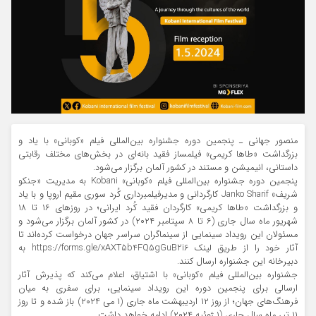
منصور جهانی ـ پنجمین دوره جشنواره بین‌المللی فیلم «کوبانی» با یاد و
بزرگداشت «طاها کریمی» فیلمساز فقید بانه‌ای در بخش‌های مختلف رقابتی
داستانی، انیمیشن و مستند در کشور آلمان برگزار می‌شود.
پنجمین دوره جشنواره بین‌المللی فیلم «کوبانی» Kobani به مدیریت «جنکو
شریف» Janko Sharif کارگردانی و مدیرفیلمبرداری کُرد سوری مقیم اروپا و با یاد
و بزرگداشت «طاها کریمی» کارگردان فقید کُرد ایرانی؛ در روزهای ۱۶ تا ۱۸
شهریور ماه سال جاری (۶ تا ۸ سپتامبر ۲۰۲۴) در کشور آلمان برگزار می‌شود و
مسئولان این رویداد سینمایی از سینماگران سراسر جهان درخواست کرده‌اند تا
آثار خود را از طریق لینک https://forms.gle/xAXT5b4FQ5gGuB2i6 به
دبیرخانه این جشنواره ارسال کنند.
جشنواره بین‌المللی فیلم «کوبانی» با اشتیاق، اعلام می‌کند که پذیرش آثار
ارسالی برای پنجمین دوره این رویداد سینمایی، برای سفری به میان
فرهنگ‌های جهان؛ از روز ۱۲ اردیبهشت ماه جاری (۱ می ۲۰۲۴) باز شده و تا روز
۱۱ تیر ماه سال جاری (۱ ژوئیه ۲۰۲۴) ادامه خواهد داشت.