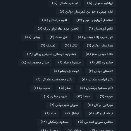
ابراهیم سعیدی
(5)
ابراهیم عثمانی
(10)
اداره ورزش و جوانان شهرستان بوکان
(6)
استاندار آذربایجان غربی
(17)
اقلیم کردستان
(18)
اقلیم کوردستان
(9)
انجمن مردم نهاد آوای زیرک
(6)
انور حبیب زاده بوکانی
(5)
اهل سنت
(4)
بوکان
(50)
بیمارستان بوکان
(9)
تئاتر
(15)
تصادف
(7)
جاده بوکان-سقز
(5)
جشنواره اتودهای نمایشی بوکان
(13)
جشنواره تئاتر
(6)
جشنواره فیلم
(9)
جلال محمودزاده
(8)
دادستان بوکان
(6)
دولت چهاردهم
(5)
دکتر ابراهیم عثمانی
(5)
دکتر محمدقسیم عثمانی
(9)
دکتر مسعود پزشکیان
(5)
سقز
(5)
سلیمانیه
(6)
سوریه
(7)
سینما
(14)
شهردار بوکان
(10)
شهرداری بوکان
(10)
شورای شهر بوکان
(7)
فرماندار بوکان
(5)
فوتبال
(7)
فیلم
(6)
مجلس شورای اسلامی
(5)
مسعود پزشکیان
(14)
منصور جهانی
(7)
مهاباد
(8)
موسیقی
(6)