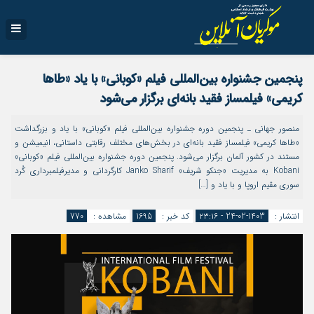
پنجمین جشنواره بین‌المللی فیلم «کوبانی» با یاد «طاها
کریمی» فیلمساز فقید بانه‌ای برگزار ‌می‌شود
منصور جهانی ـ پنجمین دوره جشنواره بین‌المللی فیلم «کوبانی» با یاد و بزرگداشت
«طاها کریمی» فیلمساز فقید بانه‌ای در بخش‌های مختلف رقابتی داستانی، انیمیشن و
مستند در کشور آلمان برگزار می‌شود. پنجمین دوره جشنواره بین‌المللی فیلم «کوبانی»
Kobani به مدیریت «جنکو شریف» Janko Sharif کارگردانی و مدیرفیلمبرداری کُرد
سوری مقیم اروپا و با یاد و […]
انتشار :
1403-02-24 - ۲۳:۱۶
کد خبر :
1695
مشاهده :
770