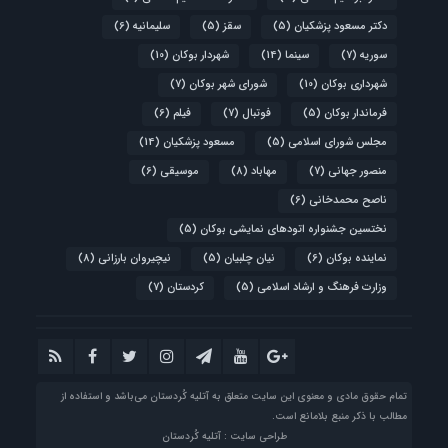
دکتر مسعود پزشکیان
(5)
سقز
(5)
سلیمانیه
(6)
سوریه
(7)
سینما
(14)
شهردار بوکان
(10)
شهرداری بوکان
(10)
شورای شهر بوکان
(7)
فرماندار بوکان
(5)
فوتبال
(7)
فیلم
(6)
مجلس شورای اسلامی
(5)
مسعود پزشکیان
(14)
منصور جهانی
(7)
مهاباد
(8)
موسیقی
(6)
ناصح محمدخانی
(6)
نختسین جشنواره اتودهای نمایشی بوکان
(5)
نماینده بوکان
(6)
نیان چلبیان
(5)
نیچیروان بارزانی
(8)
وزارت فرهنگ و ارشاد اسلامی
(5)
کردستان
(7)
تمام حقوق مادی و معنوی این سایت متعلق به آتلیه‌ کُردستان می‌باشد و استفاده از
مطالب با ذکر منبع بلامانع است.
طراحی سایت : آتلیه کُردستان