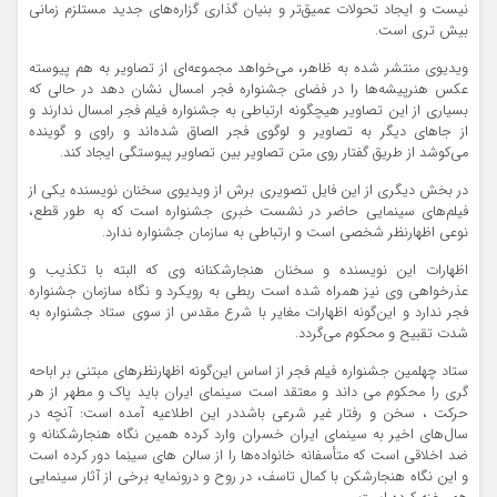
نیست و ایجاد تحولات عمیق‌تر و بنیان گذاری گزاره‌های جدید مستلزم زمانی
بیش تری است.
ویدیوی منتشر شده به ظاهر، می‌خواهد مجموعه‌ای از تصاویر به هم پیوسته
عکس هنرپیشه‌ها را در فضای جشنواره فجر امسال نشان دهد در حالی که
بسیاری از این تصاویر هیچگونه ارتباطی به جشنواره فیلم فجر امسال ندارند و
از جاهای دیگر به تصاویر و لوگوی فجر الصاق شده‌اند و راوی و گوینده
می‌کوشد از طریق گفتار روی متن تصاویر بین تصاویر پیوستگی ایجاد کند.
در بخش دیگری از این فایل تصویری برش از ویدیوی سخنان نویسنده یکی از
فیلم‌های سینمایی حاضر در نشست خبری جشنواره است که به طور قطع،
نوعی اظهارنظر شخصی است و ارتباطی به سازمان جشنواره ندارد.
اظهارات این نویسنده و سخنان هنجارشکنانه وی که البته با تکذیب و
عذرخواهی وی نیز همراه شده است ربطی به رویکرد و نگاه سازمان جشنواره
فجر ندارد و این‌گونه اظهارات مغایر با شرع مقدس از سوی ستاد جشنواره به
شدت تقبیح و محکوم می‌گردد.
ستاد چهلمین جشنواره فیلم فجر از اساس این‌گونه اظهارنظرهای مبتنی بر اباحه
گری را محکوم می داند و معتقد است سینمای ایران باید پاک و مطهر از هر
حرکت ، سخن و رفتار غیر شرعی باشددر این اطلاعیه آمده است: آنچه در
سال‌های اخیر به سینمای ایران خسران وارد کرده همین نگاه هنجارشکنانه و
ضد اخلاقی است که متأسفانه خانواده‌ها را از سالن های سینِما دور کرده است
و این نگاه هنجارشکن با کمال تاسف، در روح و درونمایه برخی از آثار سینمایی