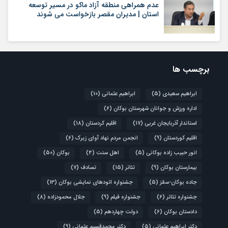
عدم همراهی منطقه آزاد ماکو در مسیر توسعه
استان | مدیران مقصر بازخواست می شوند
برچسب ها
ابراهیم سعیدی
(5)
ابراهیم عثمانی
(10)
اداره ورزش و جوانان شهرستان بوکان
(6)
استاندار آذربایجان غربی
(17)
اقلیم کردستان
(18)
اقلیم کوردستان
(9)
انجمن مردم نهاد آوای زیرک
(6)
انور حبیب زاده بوکانی
(5)
اهل سنت
(4)
بوکان
(50)
بیمارستان بوکان
(9)
تئاتر
(15)
تصادف
(7)
جاده بوکان-سقز
(5)
جشنواره اتودهای نمایشی بوکان
(13)
جشنواره تئاتر
(6)
جشنواره فیلم
(9)
جلال محمودزاده
(8)
دادستان بوکان
(6)
دولت چهاردهم
(5)
دکتر ابراهیم عثمانی
(5)
دکتر محمدقسیم عثمانی
(9)