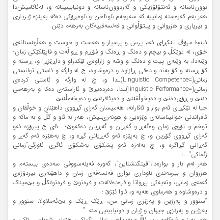
بوون‌ناسانە و ئەنتۆلۆژیکی و گەردوون‌ناسانە و دونیابینییانە و، لەئاکامیش‌دا
هەر بەم کەرەستە زمانییە کە سەرجەم ناوئاخن و ناوەڕۆکی دەقە بەپێزە ژیریاری
و بیریاری و هزروانی و پیتۆڵوانی و فەلسەفییەکان بەرهەم دێنن.
ئینجا مرۆڤ تێکڕای ئەم پرس و پرسیار و هەست و خوست و هەڵوێستانەی
خۆی، لە توێکڵ و بیچم و دەنگ و ڕەنگ و فۆڕم و ڕواڵەت و قاپێلکێکی زمان-
وێنەدا، بە وێنەی پیت و دەنگ و وشە و زاراوەی لێکدراو و داڕێژڕا و، ڕستە و
کۆ-ڕستە و کۆ-بەند و دەقی ڕازاوە و درەوشاوە، چ لە وارگە و ئاستی توانستی
زمانی‌(=Linguistic Competence)‌‌ـدا و، چ لە وارگە و ئاستی کردەی
زمانی‌(=Iinguistic Performance)‌ـدا، دەردەبڕێ و ئاراستەی دەکا و بەرهەمی
دێنێ و ڕۆی‌دەنێ و دەیخوڵقێنێ و دەیئافرێنێ و دەیخەمڵێنێ.
جیا لە تێکڕای ئەم بوار و ئاقارانە، هەمیسان گەرای گڕووی داهێنان و خوڵقان و
ئافراندنی جوانیناسانەی وێژەیی و هونەری‌ـیش، هەر بە ئاو و گڵ و بە ماکە و
توخم و تۆوی زمان وەگەڕ و گەڕان و گەڕیان دەکەوێ؛ …ئای چ پیرۆزە ئەو
گەرای گڕووی گۆرین و، چ بەپێزە ئەو گەڕیانی گڕە و، چ بە‌هێزە ئەم گەڕ و
گەڕانی گڕاگرە و، چ بەلەزە ئەو پشکۆی بەشکۆی ئاگری ئاورگی”زمانی
زگماکی”….!
هەر لەم بار و بوارەدا،”ڤیتگنشتاین”، گەورە فەیلەسووفی سەدەی بیستەم و
هزروان و بیرمەندی ناوداری بواری فەلسەفەی زمان و داهێنەری بیردۆزەی
گەمەی زمانی، وتەیەکی پڕواتا و فرەدەلالەت و فرە‌توێ و فرە‌توێکڵ و بێ‌میناک
و درەوشاوە و هەرماوی هەیە و، ئاوا ئێژێ :
“سنوور و پەرژین و پەرێزی زمانی من، ڕێک ڕێک و بێ‌ئەملاولا، سنوور و
پەرژین و پەرێزی جیهان و ژیان و دونیابینیی منە…”
هەر بەرز و شەکاوە بێ، ئاڵا و بەیداخی زمانی زگماکی، هێمای شوناسی تاکی و