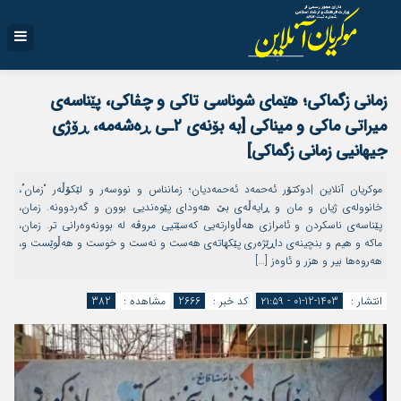
زمانی زگماکی؛ هێمای شوناسی تاکی و چڤاکی، پێناسەی
میراتی ماکی و میناکی [بە بۆنەی ۲ـی ڕەشەمە، ڕۆژی
جیهانیی زمانی زگماکی]
موکریان آنلاین |دوکتۆر ئەحمەد ئەحمەدیان؛ زمانناس و نووسەر و لێکۆڵەر “زمان”،
خانوولەی ژیان و مان و ڕایەڵەی بێ هەودای پێوەندیی بوون و گەردوونە. زمان،
پێناسەی ناسکردن و ئامرازی هەڵاوارتەیی کەسێتیی مروڤە لە بوونەوەرانی تر. زمان،
ماکە و هیم و بنچینەی داڕێژەری پێکهاتەی هەست و نەست و خوست و هەڵوێست و،
هەروەها بیر و هزر و ئاوەز […]
انتشار :
1403-12-01 - ۲۱:۵۹
کد خبر :
2666
مشاهده :
382