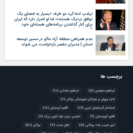
ترامپ ادعا کرد دو طرف «بسیار به امضای یک
توافق نزدیک هستند»، اما او اصرار دارد که ایران
برای کنار گذاشتن برنامه‌های هسته‌ای خود
گام‌های بیشتری بردارد
عدم همراهی منطقه آزاد ماکو در مسیر توسعه
استان | مدیران مقصر بازخواست می شوند
برچسب ها
ابراهیم سعیدی
(5)
ابراهیم عثمانی
(10)
اداره ورزش و جوانان شهرستان بوکان
(6)
استاندار آذربایجان غربی
(17)
اقلیم کردستان
(18)
اقلیم کوردستان
(9)
انجمن مردم نهاد آوای زیرک
(6)
انور حبیب زاده بوکانی
(5)
اهل سنت
(4)
بوکان
(50)