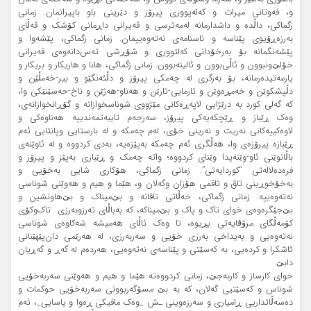
و، فەوتانی میرات و کەلەپووری پیرۆز و دێرینی باو باپیرانمان. زمانی
زگماکی، داڵدە و داشدارمانە لەمەترسی و قەیرانی داڕمانی کۆشک و قەڵای
بەرزەڕۆیوی پێناسە و ناسنامەی نەتەوەییمان. زمانی زگماکی، پێشەوا و
پێشەنگمانە بۆ بەرخۆدانی کەلتووری و شۆڕشی تەس‌دانەوەی قەیرانی
خۆلێ‌ونبوون و ئاڵی‌بوون و ئالینەبوون. زمانی زگماکی، هانا و هاریکار و بریکار و
یارمەتیدەرمانە، بۆ بەرگری لە چەمکی پیرۆز و دڵئەنگێو و بیر-خەمڵێن و
دڵپشکوێن و خەمڕەوێن و تارمایی-تارێن و هەناو-هەژێن و ناخ-حەسێنێکی وا،
کە گەلی کورد بە درێژایی لاپەڕەکانی مێژووی شوناسخوازانە و گۆڕانخوازانەی،
وەک ڕێباز و ڕێچکەیەکی پیرۆز، سەرجەم تایبەتمەندییە هەناوەکی و
لاوەکییەکانی نەریت و نەرینی خۆی، لەم چەمکە و لە بارستایی وپانتایی ئەم
ڕێبازە پیرۆزەی وا، هەڵگری ئەم چەمکە بەپێزەیە، بەدی کردووە و لە ئاوێنەی
باڵانوێنی ئاو-وێنەیدا وێنای کردووە؛ واتە چەمک و ڕێبازی بەپێز و پیرۆز و
فرەدەلالەتی “کوردایەتی”. زمانی زگماکی، هۆکاری شایی بەخۆیی و
بەخۆخوڕینی تاق و تاقمی هۆزان وگەلان و، هێما و هیم و هەوێنی شوناسی
نەتەوەییە. زمانی زگماکی، خەڵاتی تاقانە و بێ‌میناک و بێ‌هاونشین و
بێ‌جێگرەوەی خوای تاک و پاک و بێ‌میناکە، کە بەباڵای تەرزوبەرزی تاک‌وکۆی
کۆمەڵگای مرۆڤایەتی بڕیوە، تا وەک ئاڵای هەمیشە شەکاوەی شوناسی
نەتەوەیی و بەیداخی بەرزی خۆیی و سەربەرزی، لە هەرێمی دان‌پێهێنانی
ئاشکرا و کردەیی، بە کەسێتی و پێناسەی نەتەوەیی، هەردەم لە گەڕ و گەڕیان
دابێ.
خوای کارساز و کاربەجێ، زمانی کردووەتە هێما و هیم و هەوێنی سەربەخۆیی
شوناس و کەسێتیی گەلان، کە بە بێ مسۆگەربوونی سەربەخۆیی حوکمات و
دەسەڵاتداریی ڕامیاری و سەرزەوینی ـش _وەک مافیکی ڕەوا و یاسایی_، ئەم