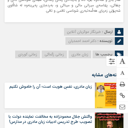
چڤاکی، پێناسەی میراتی ماکی و میناکی و، بەردەبازی پەڕینەوە لە شاڵاوی
شەپۆلی زەریای هەڵمەتبەری شوناسی تاقمی و تاقی.
ارسال :
خبرنگار موکریان آنلاین
نویسنده :
دکتر احمد احمدیان
برچسب ها
زبان مادری
زمانی زگماکی
زمانی کوردی
نوشته‌های مشابه
زبان مادری، نفسِ هویت است؛ آن را خاموش نکنیم
واکنش جلال محمودزاده به مخالفت نماینده دولت با
تصویب طرح تدریس ادبیات زبان مادری در مدارس!