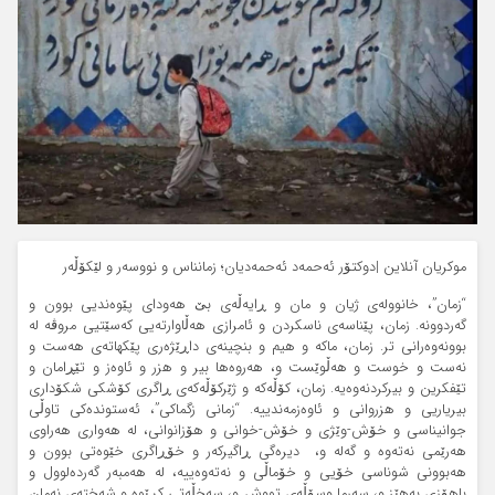
موکریان آنلاین |دوکتۆر ئەحمەد ئەحمەدیان؛ زمانناس و نووسەر و لێکۆڵەر
“زمان”، خانوولەی ژیان و مان و ڕایەڵەی بێ هەودای پێوەندیی بوون و
گەردوونە. زمان، پێناسەی ناسکردن و ئامرازی هەڵاوارتەیی کەسێتیی مروڤە لە
بوونەوەرانی تر. زمان، ماکە و هیم و بنچینەی داڕێژەری پێکهاتەی هەست و
نەست و خوست و هەڵوێست و، هەروەها بیر و هزر و ئاوەز و تێڕامان و
تێفکرین و بیرکردنەوەیە. زمان، کۆڵەکە و ژێرکۆڵەکەی ڕاگری کۆشکی شکۆداری
بیریاریی و هزروانی و ئاوەزمەندییە. “زمانی زگماکی”، ئەستوندەکی تاوڵی
جوانیناسی و خۆش-وێژی و خۆش-خوانی و هۆزانوانی‌، لە هەواری هەراوی
هەرێمی نەتەوە و گەلە و، دیرەگی ڕاگیرکەر و خۆڕاگری خێوەتی بوون و
هەبوونی شوناسی خۆیی و خۆماڵی و نەتەوەییە، لە هەمبەر گەردەلوول و
باهۆزی بەهێز و، سەرما وسۆڵەی تووش و، سەخڵەتی کڕێوە و شەختەی نەمان