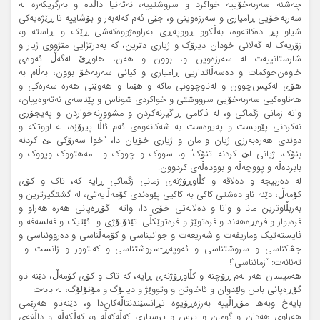
چەشنە سەربەخۆییە خواکرد و سروشتییە، نەتەنیا داڵدە و بەرگریکەرە لە
سەربەخۆیی ڕامیاری و سەرزەوینی و، جێی ئەم کەلەبەر و بۆشاییە تا ڕێژەیەکی
شیاو پڕ دەکاتەوە، بەڵکوو ڕووپەڕی بەراوەژووەکەشی ڕێک و ڕاستە و،
زۆریەک لە گەلانی خودان دیرۆک و ژیاری دێرین، کە بەدرێژایی مێژووی ژیار و
شارستانییەت لە سەرزەوین و، بوون و هەن، هاوڕێ لەگەڵ ئەوەی
خاوەن‌حوکمات و دەسەڵاتداریی ڕامیاری و کیانی سەربەخۆ بوون، بەڵام بە
هۆی لەکیس‌چوون و لەناوچوونی ماکە و هێما و هەوێنی هەرە سەرەکی و
هەناوەکیی سەربەخۆیی سرووشتی و خواکردی شوناس و پێناسەی نەتەوەییان،
واتە زمانی زگماکی و، لە ئاکامی ڕاگیرنەکردن و مشوورنەخواردن و پەیجۆری
نەکردنی پێویست و پەیوەست بە شەکانەوەی ئەم ئاڵا پیرۆزە، لە لووتکە و
دوندی هەرەبەرزی ژیان و مان و ژیاری خۆیان دا، “خوا سەرۆکی لێ کردنە
بنۆک، ژیانی لێ کردنە تنۆک” و، سووک و چووک و مەهتووک وپووک و
بابردەڵە و پووچەڵە و بوودەڵەی کردوون.
لە دەربیجە و دەلاقە و کڵاوڕۆژنەی زمانی زگماکی ڕایە کە، تاک و کۆی
کۆمەڵ، دێنە ناو دەشتی کاکی بە کاکیی پێوەندی کۆمەڵایەتی، لە گشتگیرترین و
بەربڵاوترین مانا و واتا و دەلالەتی خۆی دا، واتە گۆڕەپانی هەرە هەراو و
فرەبوار و فرەڕەهەند و فرەتوێژ و فرەتوێکڵی: تێئۆلۆژی و ئێتیک و فەلسەفە و
ئایستەتیک وماریفەت و شەریعەت و جوانیناسی و کۆمەڵناسی و دەروونناسی و
جڤاکناسی و سروشتناسی و ئەوپەڕ-سروشتناسی و کەلتوور و زانست و
تەنانەت: “زمانناسی”!
هەمیسان هەر لەم ڕۆچنە و کڵاوڕۆژنەی ڕایە، کە تاک و کۆی کۆمەڵ، دێنە ناو
گۆڕەپانی باس ولێدوان و ئاخاوتن و وتووێژ و دیالۆگ و مۆنۆلۆگ، لە بابەت
بایەخ وبەها مۆڕاڵییە بەرزەڕۆیوە تڕانسێندنتاڵەکان‌دا و، دێنەناو هەرێمی
هەراوی هەدان و گومان و پرس و پرسیاری کەڵەکەڵە و، کەڵکەڵە و داڵغەی