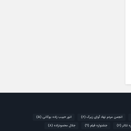
انجمن مردم نهاد آوای زیرک
(6)
انور حبیب زاده بوکانی
(5)
 تئاتر
(6)
جشنواره فیلم
(9)
جلال محمودزاده
(8)