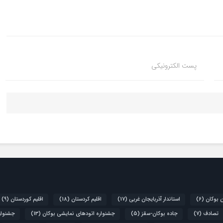
پست الکترونیکی
ن بوکان
(6)
استاندار آذربایجان غربی
(17)
اقلیم کردستان
(18)
اقلیم کوردستان
(9)
تصادف
(7)
جاده بوکان-سقز
(5)
جشنواره اتودهای نمایشی بوکان
(13)
جشنواره