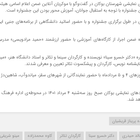
ی نمایشی شهرستان بوکان در گفت‌وگو با موکریان آنلاین ضمن اعلام اسامی هیئ
 جشنواره با توجه به استقبال جوانان، آموزش محور بودن این جشنواره است.
 در طول برگزاری جشنواره و‌ با حضور اساتید دانشگاهی از برنامه‌های جنبی ای
 این‌ جشنواره ضمن اجرا، از کارگاه‌های آموزشی با حضور ارزشمند «حمید مرادویسی» مدر
 «دکتر خسرو سینا» نویسنده و کارگردان سینما و تئاتر و استاد دانشگاه هنر، «مین
نمایشنامه نویس، کارگردان و پیشکسوت تئاتر تعیین و معرفی شدند.
گفتنی است نخستین جشنواره اتودهای نمایشی بوکان روزهای ۴ و ۵ مردادماه با حضور نمایندگانی از شهرهای سقز، میاندوآب، شاهین‌دژ
آیین افتتاحیه و مراسم فرش قرمز نخستین جشنواره اتودهای نمایشی بوکان صبح روز سه‌شنبه ۴ مرداد ۱۴۰۱ در محوطه‌ی اداره ف
اهد شد.
 پریناز قریشیان
لد حیدری
دکتر خسرو سینا
کارگردان تئاتر
کاوه محمدزاده
مینو شریفی