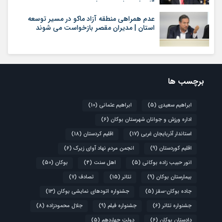
گام‌های بیشتری بردارد
عدم همراهی منطقه آزاد ماکو در مسیر توسعه
استان | مدیران مقصر بازخواست می شوند
برچسب ها
ابراهیم سعیدی
(5)
ابراهیم عثمانی
(10)
اداره ورزش و جوانان شهرستان بوکان
(6)
استاندار آذربایجان غربی
(17)
اقلیم کردستان
(18)
اقلیم کوردستان
(9)
انجمن مردم نهاد آوای زیرک
(6)
انور حبیب زاده بوکانی
(5)
اهل سنت
(4)
بوکان
(50)
بیمارستان بوکان
(9)
تئاتر
(15)
تصادف
(7)
جاده بوکان-سقز
(5)
جشنواره اتودهای نمایشی بوکان
(13)
جشنواره تئاتر
(6)
جشنواره فیلم
(9)
جلال محمودزاده
(8)
دادستان بوکان
(6)
دولت چهاردهم
(5)