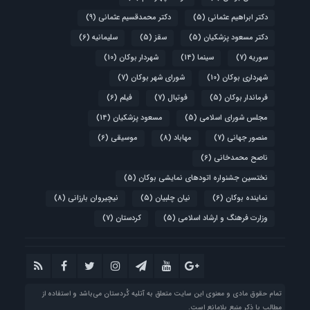
دکتر ابراهیم عثمانی
(5)
دکتر محمدقسیم عثمانی
(9)
دکتر مسعود پزشکیان
(5)
سقز
(5)
سلیمانیه
(6)
سوریه
(7)
سینما
(14)
شهردار بوکان
(10)
شهرداری بوکان
(10)
شورای شهر بوکان
(7)
فرماندار بوکان
(5)
فوتبال
(7)
فیلم
(6)
مجلس شورای اسلامی
(5)
مسعود پزشکیان
(14)
منصور جهانی
(7)
مهاباد
(8)
موسیقی
(6)
ناصح محمدخانی
(6)
نختسین جشنواره اتودهای نمایشی بوکان
(5)
نماینده بوکان
(6)
نیان چلبیان
(5)
نیچیروان بارزانی
(8)
وزارت فرهنگ و ارشاد اسلامی
(5)
کردستان
(7)
تمام حقوق مادی و معنوی این سایت متعلق به آتلیه‌ کُردستان می‌باشد و استفاده از
مطالب با ذکر منبع بلامانع است.