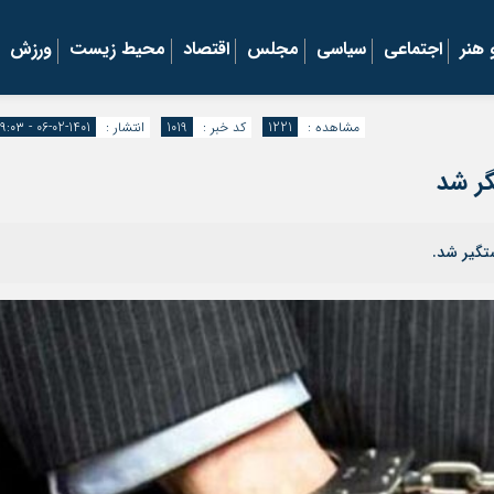
هنر
اجتماعی
سیاسی
مجلس
اقتصاد
محیط زیست
ورزش
مشاهده :
1221
کد خبر :
1019
انتشار :
1401-02-06 - ۱۹:۰۳
گر شد
تگیر شد.