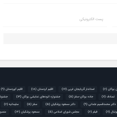
پست الکترونیکی
ن بوکان
(6)
استاندار آذربایجان غربی
(17)
اقلیم کردستان
(18)
اقلیم کوردستان
(9)
تصادف
(7)
جاده بوکان-سقز
(5)
جشنواره اتودهای نمایشی بوکان
(13)
جشنواره
دکتر محمدقسیم عثمانی
(9)
دکتر مسعود پزشکیان
(5)
سقز
(5)
سلیمانیه
(6)
تبال
(7)
فیلم
(6)
مجلس شورای اسلامی
(5)
مسعود پزشکیان
(14)
منصور