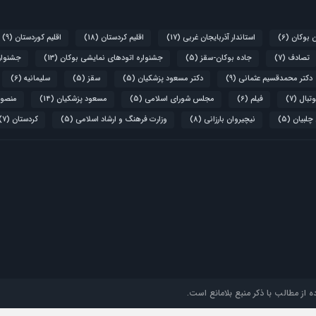
ن بوکان
(6)
استاندار آذربایجان غربی
(17)
اقلیم کردستان
(18)
اقلیم کوردستان
(9)
تصادف
(7)
جاده بوکان-سقز
(5)
جشنواره اتودهای نمایشی بوکان
(13)
جشنواره
دکتر محمدقسیم عثمانی
(9)
دکتر مسعود پزشکیان
(5)
سقز
(5)
سلیمانیه
(6)
تبال
(7)
فیلم
(6)
مجلس شورای اسلامی
(5)
مسعود پزشکیان
(14)
منصور
 چلبیان
(5)
نیچیروان بارزانی
(8)
وزارت فرهنگ و ارشاد اسلامی
(5)
کردستان
(7)
 از مطالب با ذکر منبع بلامانع است.