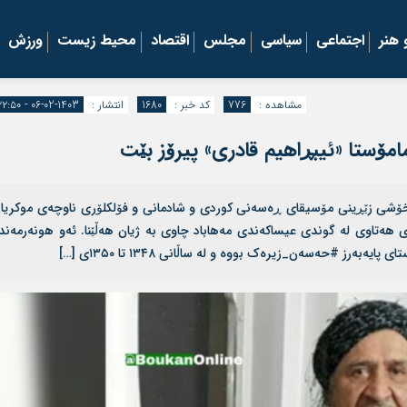
هنر
اجتماعی
سیاسی
مجلس
اقتصاد
محیط زیست
ورزش
مشاهده :
776
کد خبر :
1680
انتشار :
1403-02-06 - ۲۲:۵۰
مامۆستا «ئیبڕاهیم قادری» پیرۆز بێت
‌نگخۆشی زێڕینی مۆسیقای ڕه‌سه‌نی کوردی و شادمانی و فۆلکلۆری ناوچه‌ی موکریا
امۆستا #ئیبڕاهیم_قادری له‌ رۆژی ۶ی بانەمەڕی ۱۳۱۳ی هەتاوی لە گوندی عیساکەندی مەهاباد چاوی به‌ ژیان هه‌ڵێنا. ئه‌و هونه‌رمه‌ند