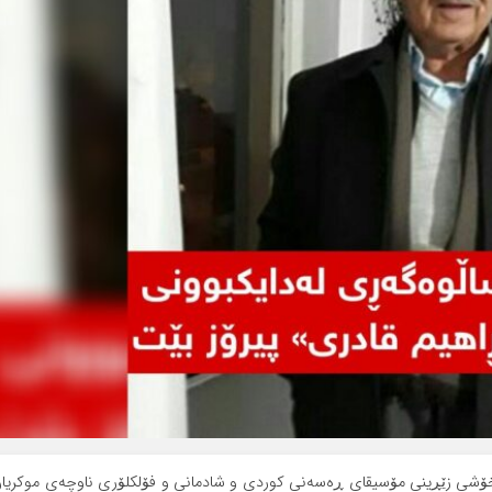
‌نگخۆشی زێڕینی مۆسیقای ڕه‌سه‌نی کوردی و شادمانی و فۆلکلۆری ناوچه‌ی موکریا