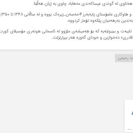
ئه‌و هونه‌رمه‌نده‌ ئازیزه‌ که‌ ئێستا ته‌م
دین به‌رهه‌میان پێکه‌وه‌ تۆمار کردووه‌.
تایبه‌ت و بێ‌وێنه‌یه‌ که‌ بۆ هه‌میشه‌ی مێژوو له‌ ئاسمانی هونه‌ری مۆسیقای کورد
قادری» ده‌خوازین و خودای گه‌وره‌ هه‌ر بیپارێزێت.
د رحیمی