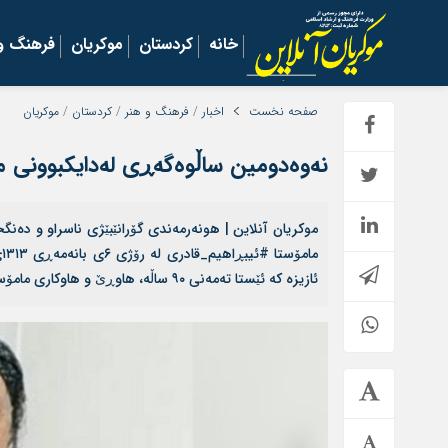
خانه
کردستان
موکریان
فرهنگ و 
صفحه نخست
اخبار
/
فرهنگ و هنر
/
کردستان
/
موکریان
نه‌وه‌دومین ساڵوه‌گه‌ڕی له‌دایکبوونی 
موکریان آنلاین | هونه‌رمه‌ندی گۆرانێبێژی ناسراو و ده
م
ئازیزه‌ که‌ ئێستا ته‌مه‌نی ٩۰ ساڵه‌، هاوڕێ و هاوکاری مامۆستای پایه‌به‌رز #حه‌سه‌ن_زیره‌ک بووه‌ و له‌ ساڵانی ١۳۴٨ تا ۱۳۵۰ی […]