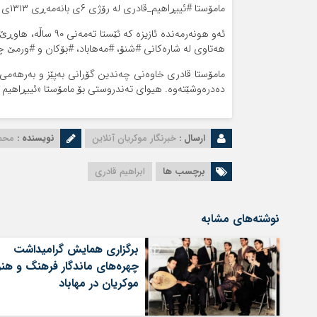
مامۆستا #ئیبڕاهیم_قادری له‌ رۆژی ۶ی بانەمەڕی ۱۳۱۳ی هەتاوی لە گوندی عیساکەندی مەهاباد چاوی به‌ ژیان هه‌ڵێنا.
هه‌تاوی له‌ شاره‌کانی #شنۆ، #مه‌هاباد، #بۆکان و #ورمێ چه‌ن
مامۆستا قادری خاوه‌نی چه‌ندین گۆرانی به‌پێز و به‌رهه‌می 
ده‌دره‌وشێته‌وه‌. هیوای ته‌ندروستی بۆ مامۆستا «ئیبڕاهیم 
ارسال :
خبرنگار موکریان آنلاین
نویسنده :
محم
برچسب ها
ابراهیم قادری
نوشته‌های مشابه
برگزاری همایش گرامیداشت
چهره‌های ماندگار فرهنگ و هنر
موکریان در مهاباد