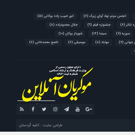
انجمن مردم نهاد آوای زیرک
(6)
انور حبیب زاده بوکانی
(5)
 تئاتر
(6)
جشنواره فیلم
(9)
جلال محمودزاده
(8)
سوریه
(7)
سینما
(14)
شهردار بوکان
(10)
 جهانی
(7)
مهاباد
(8)
موسیقی
(6)
ناصح محمدخانی
(6)
طراحی سایت : آتلیه کُردستان