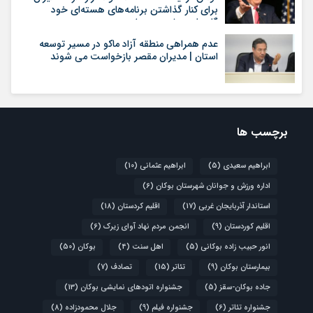
برای کنار گذاشتن برنامه‌های هسته‌ای خود
گام‌های بیشتری بردارد
عدم همراهی منطقه آزاد ماکو در مسیر توسعه
استان | مدیران مقصر بازخواست می شوند
برچسب ها
ابراهیم سعیدی
(5)
ابراهیم عثمانی
(10)
اداره ورزش و جوانان شهرستان بوکان
(6)
استاندار آذربایجان غربی
(17)
اقلیم کردستان
(18)
اقلیم کوردستان
(9)
انجمن مردم نهاد آوای زیرک
(6)
انور حبیب زاده بوکانی
(5)
اهل سنت
(4)
بوکان
(50)
بیمارستان بوکان
(9)
تئاتر
(15)
تصادف
(7)
جاده بوکان-سقز
(5)
جشنواره اتودهای نمایشی بوکان
(13)
جشنواره تئاتر
(6)
جشنواره فیلم
(9)
جلال محمودزاده
(8)