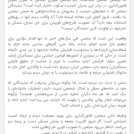
قانون‌گذاری، در برابر این بحران گسترده سکوت اختیار کرده است؟ نمایندگان
مجلس که با شعارهای حمایت از محرومان و عدالت‌خواهی به صحن مجلس
راه یافتند، امروز کجای این معادله ایستاده‌اند؟ آیا وکالت مردم تنها در روزهای
انتخابات معنا دارد؟ آیا تصویب طرح‌های فوریتی برای حل بحران مسکن و
اجاره‌بها، در اولویت کاری نمایندگان نیست؟
واقعیت این است که مجلس طی سال‌های اخیر نه تنها اقدام مؤثری برای
تنظیم بازار اجاره انجام نداده، بلکه حتی گام‌های نمادین مانند الزام به
شفاف‌سازی قراردادها یا محدودیت افزایش سالانه اجاره‌بها را نیز جدی نگرفته
است. در حالی که در بسیاری از کشورها، قوانین حمایتی برای مستأجران (مانند
تعیین سقف افزایش اجاره متناسب با تورم یا حمایت از حقوق قانونی
مستأجران) وجود دارد، مجلس ایران ترجیح داده است با واگذاری کامل بازار به
سازوکار نامتوازن عرضه و تقاضا، بار مسئولیت را به دوش مردم بیندازد.
سخن از «درک درد مردم» است، اما چگونه می‌توان پذیرفت که نمایندگانی که
خود در خانه‌های مجلل یا املاک شخصی امنیت دارند، اضطراب خانواده‌ای را
درک کنند که هر ماه نگران تخلیه شدن از سرپناهشان هستند؟ چگونه
می‌توانند فشار روانی والدینی را بفهمند که ناچارند بین پرداخت اجاره خانه یا
هزینه درمان فرزندشان یکی را انتخاب کنند؟
وظیفه ذاتی مجلس، قانون‌گذاری برای بهبود معیشت مردم و ایجاد امنیت
اجتماعی است. اگر امروز اکثریت جامعه با بحران مسکن دست و پنجه نرم
می‌کنند، انتظار می‌رود مجلس با تصویب فوری طرح‌هایی مانند:
۱. تعیین نرخ افزایش اجاره‌بها بر اساس نرخ تورم رسمی