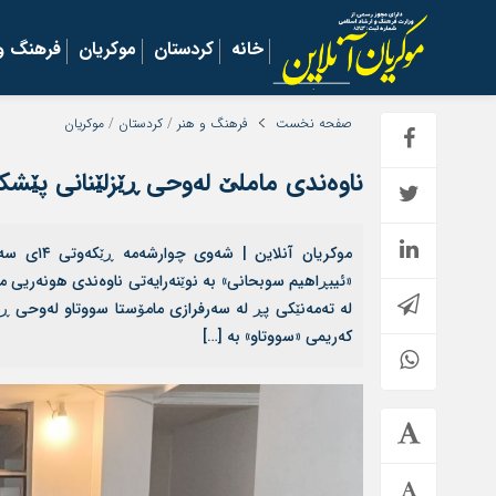
خانه
کردستان
موکریان
فرهنگ و 
صفحه نخست
فرهنگ و هنر
/
کردستان
/
موکریان
ناوەندی ماملێ لەوحی ڕێزلێنانی پێشکه
«ئیبڕاهیم سوبحانی» بە نوێنەرایەتی ناوەندی هونه‌ریی م
لە تەمەنێکی پڕ لە سەرفرازی مامۆستا سووتاو لەوحی ڕێز
کەریمی «سووتاو» به‌ […]