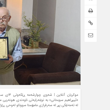
«ئیبڕاهیم سوبحانی» بە نوێنەرایەتی ناوەندی هونه‌ریی م
لە تەمەنێکی پڕ لە سەرفرازی مامۆستا سووتاو لەوحی ڕێزل