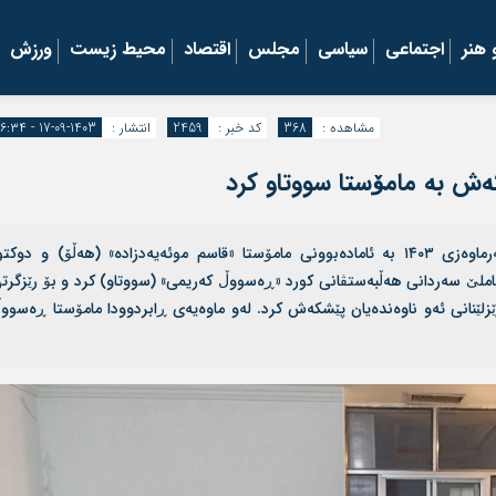
هنر
اجتماعی
سیاسی
مجلس
اقتصاد
محیط زیست
ورزش
مشاهده :
368
کد خبر :
2459
انتشار :
1403-09-17 - ۱۶:۳۴
‌ش به‌ مامۆستا سووتاو کرد
موکریان آنلاین | شەوی چوارشەمە ڕێکەوتی ۱۴ی سەرماوەزی ۱۴۰۳ به‌ ئاماده‌بوونی مامۆستا «قاسم موئەیەدزادە» (هەڵۆ) و دوکت
املێ سەردانی هه‌ڵبه‌ستڤانی کورد «ڕەسووڵ کەریمی» (سووتاو) کرد و بۆ رێزگرت
لێنانی ئەو ناوەندەیان پێشکەش کرد. لەو ماوەیه‌ی ڕابردوودا مامۆستا ڕەسوو