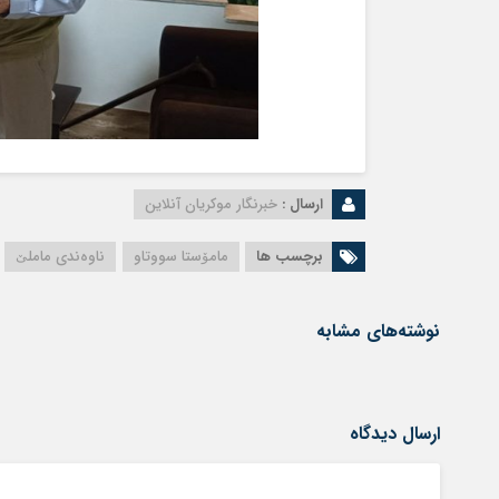
ارسال :
خبرنگار موکریان آنلاین
برچسب ها
مامۆستا سووتاو
ناوەندی ماملێ
نوشته‌های مشابه
ارسال دیدگاه