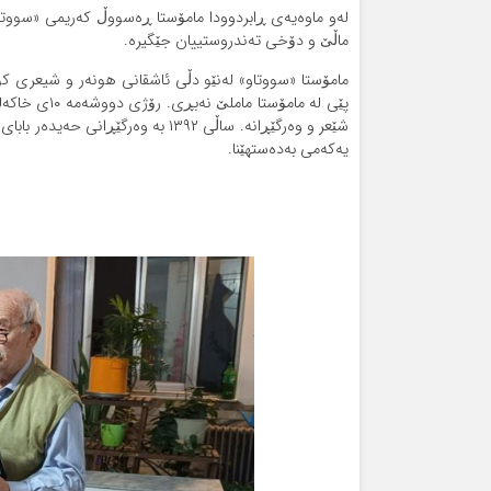
لەو ماوەیه‌ی ڕابردوودا مامۆستا ڕەسووڵ کەریمی «سووتاو»
ماڵێ و دۆخی تەندروستییان جێگیرە.
مامۆستا «سووتاو» له‌نێو دڵی ئاشقانی هونەر و شیعری کور
یه‌که‌می به‌ده‌ستهێنا.