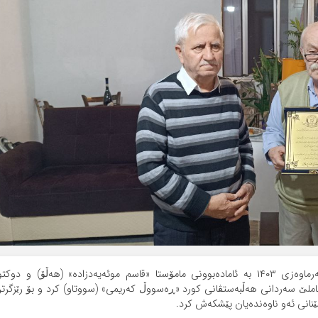
موکریان آنلاین | شەوی چوارشەمە ڕێکەوتی ۱۴ی سەرماوەزی ۱۴۰۳ به‌ ئاماده‌بوونی مامۆستا «قاسم موئەیەدزادە» (هەڵۆ) و دوکت
املێ سەردانی هه‌ڵبه‌ستڤانی کورد «ڕەسووڵ کەریمی» (سووتاو) کرد و بۆ رێزگرت
ێنانی ئەو ناوەندەیان پێشکەش کرد.