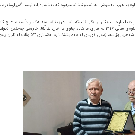
 به‌ هۆی نەخۆشی لە نەخۆشخانە مایەوە که‌ بەخته‌وه‌رانه‌ ئێستا گەڕاوەتەوە ب
دیدا خاوه‌ن جێگا و رێزێکی تایبه‌ته‌. ئەو هۆزانڤانە بەئەمەک و دڵسۆزە هیچ کا
پێی لە مامۆستا ماملێ نەبڕی. رۆژی دووشه‌مه‌ ۱۰ی خاکه‌لێوه‌ی ساڵی ۱۳۲۶ له‌ شاری مه‌هاباد چاوی به‌ ژیان هه‌ڵێنا. خاوه‌نی چه‌ندین دیو
شێعر و وه‌رگێڕانه‌. ساڵی ۱۳۹۲ به‌ وه‌رگێڕانی حه‌یدەر بابای شەهریار بۆ سه‌ر زمانی کوردی له‌ هه‌مایشێکدا به‌ به‌شداری ۵۳ وڵات له‌ ت