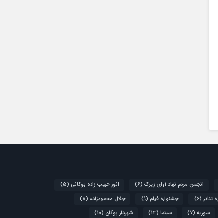
انجمن مردم نهاد آوای زیرک
(6)
انور حبیب زاده بوکانی
(5)
 تئاتر
(6)
جشنواره فیلم
(9)
جلال محمودزاده
(8)
سوریه
(7)
سینما
(14)
شهردار بوکان
(10)