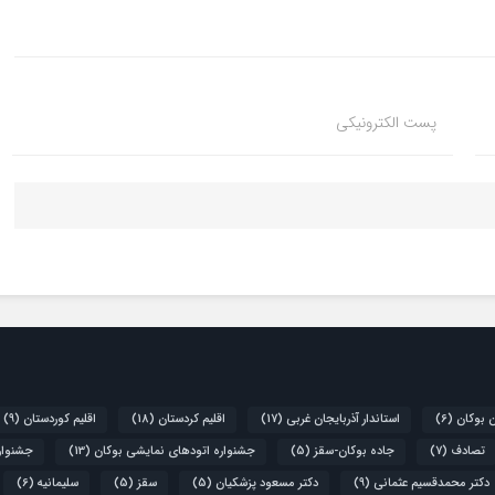
پست الکترونیکی
ن بوکان
(6)
استاندار آذربایجان غربی
(17)
اقلیم کردستان
(18)
اقلیم کوردستان
(9)
تصادف
(7)
جاده بوکان-سقز
(5)
جشنواره اتودهای نمایشی بوکان
(13)
جشنواره
دکتر محمدقسیم عثمانی
(9)
دکتر مسعود پزشکیان
(5)
سقز
(5)
سلیمانیه
(6)