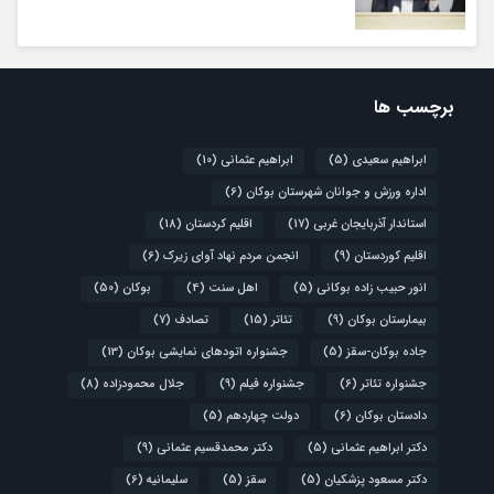
برچسب ها
ابراهیم سعیدی
(5)
ابراهیم عثمانی
(10)
اداره ورزش و جوانان شهرستان بوکان
(6)
استاندار آذربایجان غربی
(17)
اقلیم کردستان
(18)
اقلیم کوردستان
(9)
انجمن مردم نهاد آوای زیرک
(6)
انور حبیب زاده بوکانی
(5)
اهل سنت
(4)
بوکان
(50)
بیمارستان بوکان
(9)
تئاتر
(15)
تصادف
(7)
جاده بوکان-سقز
(5)
جشنواره اتودهای نمایشی بوکان
(13)
جشنواره تئاتر
(6)
جشنواره فیلم
(9)
جلال محمودزاده
(8)
دادستان بوکان
(6)
دولت چهاردهم
(5)
دکتر ابراهیم عثمانی
(5)
دکتر محمدقسیم عثمانی
(9)
دکتر مسعود پزشکیان
(5)
سقز
(5)
سلیمانیه
(6)