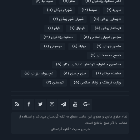
دکتر مسعود پزشکیان
(5)
سقز
(5)
سلیمانیه
(6)
سوریه
(7)
سینما
(14)
شهردار بوکان
(10)
شهرداری بوکان
(10)
شورای شهر بوکان
(7)
فرماندار بوکان
(5)
فوتبال
(7)
فیلم
(6)
مجلس شورای اسلامی
(5)
مسعود پزشکیان
(14)
منصور جهانی
(7)
مهاباد
(8)
موسیقی
(6)
ناصح محمدخانی
(6)
نختسین جشنواره اتودهای نمایشی بوکان
(5)
نماینده بوکان
(6)
نیان چلبیان
(5)
نیچیروان بارزانی
(8)
وزارت فرهنگ و ارشاد اسلامی
(5)
کردستان
(7)
تمام حقوق مادی و معنوی این سایت متعلق به آتلیه‌ کُردستان می‌باشد و استفاده از
مطالب با ذکر منبع بلامانع است.
طراحی سایت : آتلیه کُردستان