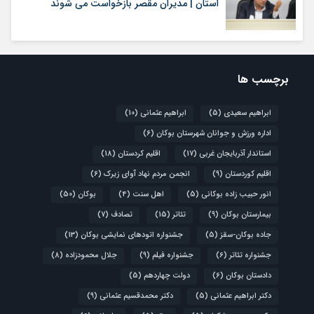
استان | مدیران مقصر بازخواست می شوند
برچسب ها
ابراهیم سعیدی
(5)
ابراهیم عثمانی
(10)
اداره ورزش و جوانان شهرستان بوکان
(6)
استاندار آذربایجان غربی
(17)
اقلیم کردستان
(18)
اقلیم کوردستان
(9)
انجمن مردم نهاد آوای زیرک
(6)
انور حبیب زاده بوکانی
(5)
اهل سنت
(4)
بوکان
(50)
بیمارستان بوکان
(9)
تئاتر
(15)
تصادف
(7)
جاده بوکان-سقز
(5)
جشنواره اتودهای نمایشی بوکان
(13)
جشنواره تئاتر
(6)
جشنواره فیلم
(9)
جلال محمودزاده
(8)
دادستان بوکان
(6)
دولت چهاردهم
(5)
دکتر ابراهیم عثمانی
(5)
دکتر محمدقسیم عثمانی
(9)