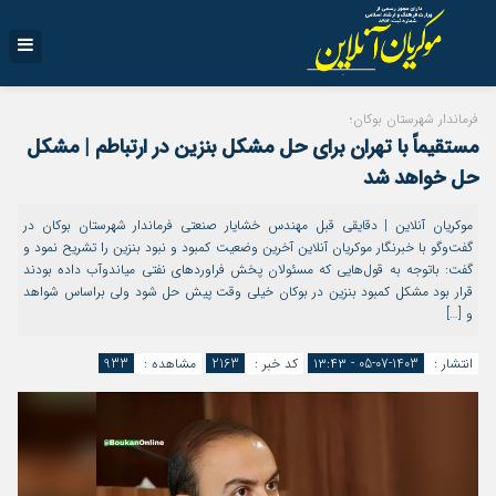
فرماندار شهرستان بوکان؛
مستقیماً با تهران برای حل مشکل بنزین در ارتباطم | مشکل
حل خواهد شد
موکریان آنلاین | دقایقی قبل مهندس خشایار صنعتی فرماندار شهرستان بوکان در
گفت‌وگو با خبرنگار موکریان آنلاین آخرین وضعیت کمبود و نبود بنزین را تشریح نمود و
گفت: باتوجه به قول‌‌هایی که مسئولان پخش فراوردهای نفتی میاندوآب داده بودند
قرار بود مشکل کمبود بنزین در بوکان خیلی وقت پیش حل شود ولی براساس شواهد
و […]
انتشار :
1403-07-05 - ۱۳:۴۳
کد خبر :
2163
مشاهده :
933