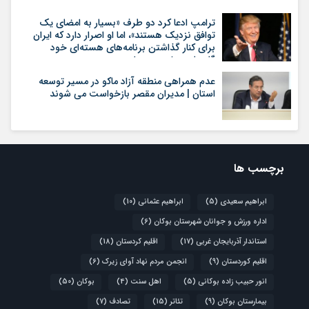
ترامپ ادعا کرد دو طرف «بسیار به امضای یک
توافق نزدیک هستند»، اما او اصرار دارد که ایران
برای کنار گذاشتن برنامه‌های هسته‌ای خود
گام‌های بیشتری بردارد
عدم همراهی منطقه آزاد ماکو در مسیر توسعه
استان | مدیران مقصر بازخواست می شوند
برچسب ها
ابراهیم سعیدی
(5)
ابراهیم عثمانی
(10)
اداره ورزش و جوانان شهرستان بوکان
(6)
استاندار آذربایجان غربی
(17)
اقلیم کردستان
(18)
اقلیم کوردستان
(9)
انجمن مردم نهاد آوای زیرک
(6)
انور حبیب زاده بوکانی
(5)
اهل سنت
(4)
بوکان
(50)
بیمارستان بوکان
(9)
تئاتر
(15)
تصادف
(7)