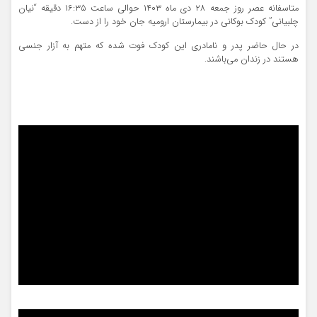
متاسفانه عصر روز جمعه ۲۸ دی ماه ۱۴۰۳ حوالی ساعت ۱۶:۳۵ دقیقه “نیان
چلبیانی” کودک بوکانی در بیمارستان ارومیه جان خود را از دست.
در حال حاضر پدر و نامادری این کودک فوت شده که متهم به آزار جنسی
هستند در زندان می‌باشند.