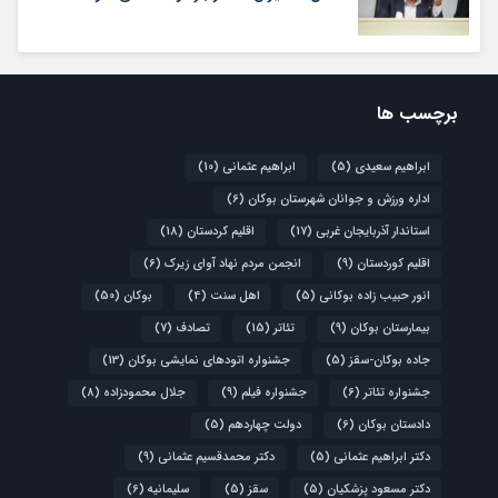
برچسب ها
ابراهیم سعیدی
(5)
ابراهیم عثمانی
(10)
اداره ورزش و جوانان شهرستان بوکان
(6)
استاندار آذربایجان غربی
(17)
اقلیم کردستان
(18)
اقلیم کوردستان
(9)
انجمن مردم نهاد آوای زیرک
(6)
انور حبیب زاده بوکانی
(5)
اهل سنت
(4)
بوکان
(50)
بیمارستان بوکان
(9)
تئاتر
(15)
تصادف
(7)
جاده بوکان-سقز
(5)
جشنواره اتودهای نمایشی بوکان
(13)
جشنواره تئاتر
(6)
جشنواره فیلم
(9)
جلال محمودزاده
(8)
دادستان بوکان
(6)
دولت چهاردهم
(5)
دکتر ابراهیم عثمانی
(5)
دکتر محمدقسیم عثمانی
(9)
دکتر مسعود پزشکیان
(5)
سقز
(5)
سلیمانیه
(6)