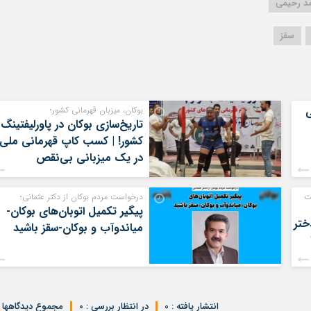
د رحیمی
سقز
ی
بوکان، میزبان قهرمانی کشور؛
تاریخ‌سازی بوکان در پاورلیفتینگ
کشور! | کسب کاپ قهرمانی ملی
در یک میزبانی بی‌نقص
ت
درخواست مردم بوکان از دکتر عثمانی؛
پیگیر تکمیل اتوبان‌های بوکان-
ختر
میاندوآب و بوکان-سقز باشید
انتشار یافته : 0
در انتظار بررسی : 0
مجموع دیدگاهها : 