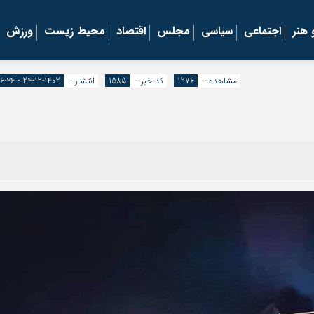
هنر
اجتماعی
سیاسی
مجلس
اقتصاد
محیط زیست
ورزش
مشاهده :
1276
کد خبر :
1585
انتشار :
1402-12-24 - ۱۶:۲۶