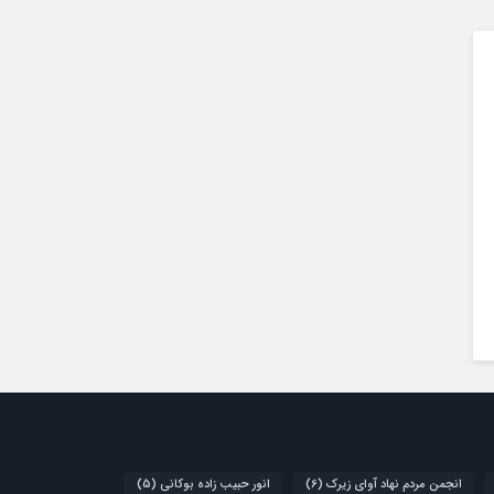
انجمن مردم نهاد آوای زیرک
(6)
انور حبیب زاده بوکانی
(5)