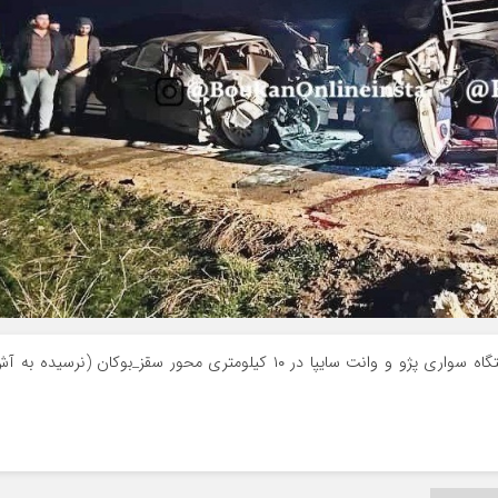
موکریان آنلاین | دقایقی پیش برخورد رودرروی یک دستگاه سواری پژو و وانت سایپا در ۱۰ کیلومتری محور سقز_بوکان (نرسیده ب