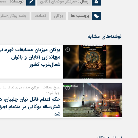
ارسال :
خبرنگار موکریان آنلاین
نویسنده :
محم
برچسب ها
بوکان
تصادف
جاده بوکان-سقز
نوشته‌های مشابه
بوکان میزبان مسابقات قهرمان
مچ‌اندازی آقایان و بانوان
شمال‌غرب کشور
صبح عدالت | بوکان بیدار می‌ماند تا عدال
اجرا شود؛
حکم اعدام قاتل نیان چلبیان، د
شش‌ساله بوکانی در ملاعام اجرا
شد