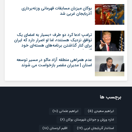
بوکان میزبان مسابقات قهرمانی وزنه‌برداری
آذربایجان غربی شد
ترامپ ادعا کرد دو طرف «بسیار به امضای یک
توافق نزدیک هستند»، اما او اصرار دارد که ایران
برای کنار گذاشتن برنامه‌های هسته‌ای خود
گام‌های بیشتری بردارد
عدم همراهی منطقه آزاد ماکو در مسیر توسعه
استان | مدیران مقصر بازخواست می شوند
برچسب ها
ابراهیم سعیدی
(5)
ابراهیم عثمانی
(10)
اداره ورزش و جوانان شهرستان بوکان
(6)
استاندار آذربایجان غربی
(17)
اقلیم کردستان
(18)