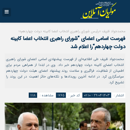
محمدجواد ظریف «رئیس شورای راهبری انتخاب اعضا کابینه دولت چهاردهم»؛
فهرست اسامی اعضای ”شورای راهبری انتخاب اعضا کابینه
دولت چهاردهم“را اعلام شد
محمدجواد ظریف طی اطلاعیه‌ای از فهرست پیشنهادی اسامی اعضای شورای راهبری
انتخاب اعضای کابینه دولت چهاردهم خبر داد. وی در ابتدا از همراهی مردم برای
اطمینان از شفافیت، فراگیری و سلامت روند پیشنهاد اعضای هیئت دولت چهاردهم
سپاسگزاری کرد. در ادامه آخرین رویداد‌ها و نکته‌های حائز اهمیت در این روند را
تشریح کرد.
انتشار :
1403-04-29 - ۰۲:۱۰
کد خبر :
1765
مشاهده :
1118