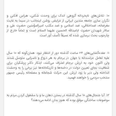
۱۰. تلاش‌های نابخردانه گروهی اندک برای وحدت شکنی، هراس افکنی و
نگران سازی جامعه متدین ایرانی از عرایض روشن اینجانب در سیما به غایت
مغرضانه، ضداخلاقی، ضد اسلامی و ضد مکتب امیرالمؤمنین حضرت علی و
سالار شهیدان حضرت اباعبدالله الحسین علیهما السلام است و تماماً خارج از
چارجوب بحث برسازی شده که عمیقاً تأسف آور است.
۱۱. عقده‌گشایی‌های ۲۴ ساعت گذشته دور از انتظار نبود. همان‌گونه که ۱۰ سال
علیه تعامل عزتمندانه با جهان در برجام به هر دروغ و ناسزایی متوسل شدند
ولی اکنون خود به ارزش برجام اعتراف می‌کنند، ابتکار دکتر پزشکیان برای
شفافیت بجای تعیین دولت در دخمه‌ها و تاریکخانه‌ها نیز برخی را به وحشت
انداخته ولی دیر یا زود ارزش این حرکت شجاعانه و مصلحانه رئیس جمهور
منتخب مردمی را خواهند فهمید.
۱۲. آیا جنجال‌های ۱۰ سال گذشته در بستن دهان ما و یا مشغول کردن مردم به
موضوعات ساختگی موفق بوده که هنوز بدان ادامه می‌دهند؟