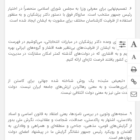
۶. تصمیم‌نهایی برای معرفی وزرا به مجلس شورای اسلامی منحصراً در اختیار
رئیس جمهور منتخب است. سازوکار فوق با دستور دکتر پزشکیان و به منظور
استفاده از ظرفیت کارشناسان مختلف برای مشورت به ایشان ایجاد شده است.
۷. در اجرای وعده دکتر پزشکیان در مبارزات انتخاباتی، می‌کوشیم در فهرست
پیشنهادی به ایشان از ظرفیت‌های بی‌نظیر همه اقشار و گروه‌های ایرانی بهره
گیریم و به اقشاری که در دولت‌های گذشته کمتر امکان مشارکت در مدیریت
کلان کشور یافتند فرصت تازه‌ای ارائه کنیم.
۸. «تبعیض مثبت» یک روش شناخته شده جهانی برای کاستن از
نابرابری‌هاست و به معنی رهاکردن ارزش‌های جامعه ایران نیست. دولت
وحدت ملی نیز به معنی دولت ائتلافی نیست.
۹. سنجه‌های وتویی در بررسی نامزدها، یعنی اعتقاد به قانون اساسی و اسناد
بالادستی، اشتهار به پاکدستی، صداقت، شجاعت و عقلانیت، نگرش ملی بدور
از گرایش‌های قومی، مذهبی، جناحی و منطقه‌ای و همراهی و وفاداری به
گفتمان و رویکرد رئیس جمهور نشانگر گرایش ما در پیشنهاد اعضای دولت
چهاردهم است.