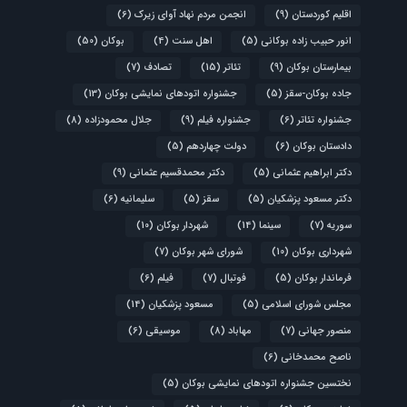
اقلیم کوردستان
(9)
انجمن مردم نهاد آوای زیرک
(6)
انور حبیب زاده بوکانی
(5)
اهل سنت
(4)
بوکان
(50)
بیمارستان بوکان
(9)
تئاتر
(15)
تصادف
(7)
جاده بوکان-سقز
(5)
جشنواره اتودهای نمایشی بوکان
(13)
جشنواره تئاتر
(6)
جشنواره فیلم
(9)
جلال محمودزاده
(8)
دادستان بوکان
(6)
دولت چهاردهم
(5)
دکتر ابراهیم عثمانی
(5)
دکتر محمدقسیم عثمانی
(9)
دکتر مسعود پزشکیان
(5)
سقز
(5)
سلیمانیه
(6)
سوریه
(7)
سینما
(14)
شهردار بوکان
(10)
شهرداری بوکان
(10)
شورای شهر بوکان
(7)
فرماندار بوکان
(5)
فوتبال
(7)
فیلم
(6)
مجلس شورای اسلامی
(5)
مسعود پزشکیان
(14)
منصور جهانی
(7)
مهاباد
(8)
موسیقی
(6)
ناصح محمدخانی
(6)
نختسین جشنواره اتودهای نمایشی بوکان
(5)