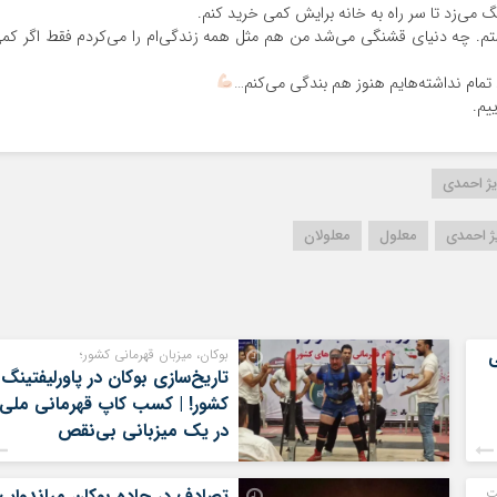
گ می‌زد تا سر راه به خانه برایش کمی خرید کنم.
شتم. چه دنیای قشنگی می‌شد من هم مثل همه زندگی‌ام را می‌کردم فقط اگر کم
تمام نداشته‌هایم هنوز هم بندگی می‌کنم…
یم.
یژ احمدی
یژ احمدی
معلول
معلولان
ی
بوکان، میزبان قهرمانی کشور؛
تاریخ‌سازی بوکان در پاورلیفتینگ
کشور! | کسب کاپ قهرمانی ملی
در یک میزبانی بی‌نقص
ت
تصادف در جاده بوکان میاندواب