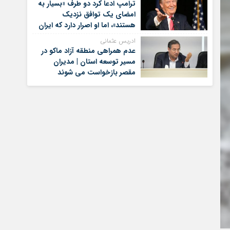
ترامپ ادعا کرد دو طرف «بسیار به
امضای یک توافق نزدیک
هستند»، اما او اصرار دارد که ایران
برای کنار گذاشتن برنامه‌های
ادریس عثمانی
هسته‌ای خود گام‌های بیشتری
عدم همراهی منطقه آزاد ماکو در
بردارد
مسیر توسعه استان | مدیران
مقصر بازخواست می شوند