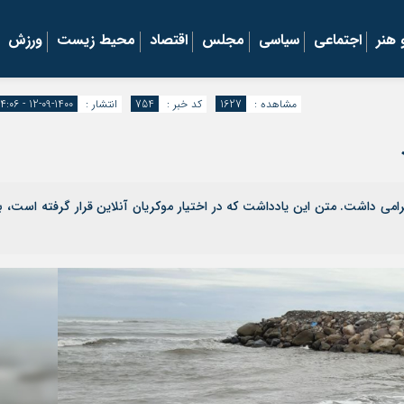
هنر
اجتماعی
سیاسی
مجلس
اقتصاد
محیط زیست
ورزش
مشاهده :
1627
کد خبر :
754
انتشار :
1400-09-12 - ۱۴:۰۶
گرامی داشت. متن این یادداشت که در اختیار موکریان آنلاین قرار گرفته است، ب