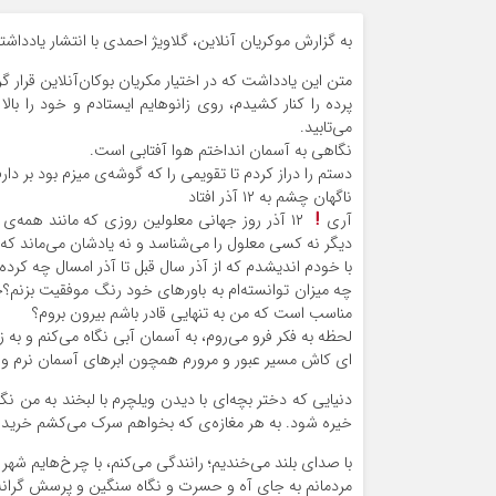
به گزارش موکریان آنلاین، گلاویژ احمدی با انتشار یادداش
متن این یادداشت که در اختیار مکریان بوکان‌آنلاین قرار
پرده را کنار کشیدم، روی زانوهایم ایستادم و خود را
می‌تابید.
نگاهی به آسمان انداختم هوا آفتابی است.
دستم را دراز کردم تا تقویمی را که گوشه‌ی میزم بود بر دارم
ناگهان چشم به ۱۲ آذر افتاد
آری
۱۲ آذر روز جهانی معلولین روزی که مانند همه‌ی
دیگر نه کسی معلول را می‌شناسد و نه یادشان می‌ماند که
با خودم اندیشدم که از آذر سال قبل تا آذر امسال چه کرده‌
چه میزان توانسته‌ام به باورهای خود رنگ موفقیت بزنم؟چق
مناسب است که من به تنهایی قادر باشم بیرون بروم؟
لحظه به فکر فرو می‌روم، به آسمان آبی نگاه می‌کنم و به ز
ای کاش مسیر عبور و مرورم همچون ابرهای آسمان نرم و رو
دنیایی که دختر بچه‌ای با دیدن ویلچرم با لبخند به من ن
خیره شود. به هر مغازه‌ی که بخواهم سرک می‌کشم خرید می‌
با صدای بلند می‌خندیم؛ رانندگی می‌کنم، با چرخ‌هایم شهر را
مردمانم به جای آه و حسرت و نگاه سنگین و پرسش گرانه 