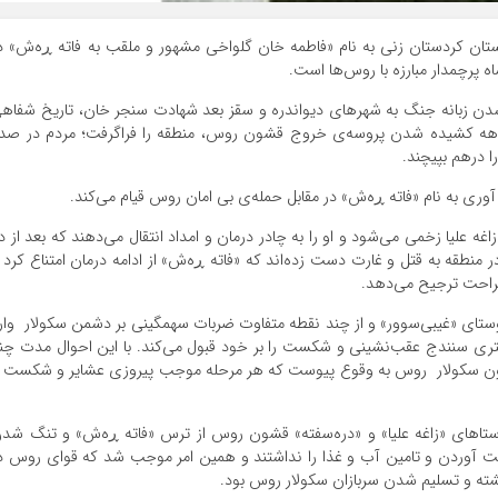
 استان کردستان زنی به نام «فاطمه خان گلواخی مشهور و ملقب به فاته ڕەش» د
 پرچمدار مبارزه با روس‌ها است.
ن زبانه جنگ به شهرهای دیواندره و سقز بعد شهادت سنجر خان، تاریخ شفاه
بیراهه کشیده شدن پروسه‌ی خروج قشون روس، منطقه را فراگرفت؛ مردم در صد
 درهم ‌بپیچند.
وری به نام «فاتە ڕەش» در مقابل حمله‌ی بی امان روس قیام می‌کند.
 علیا زخمی می‌شود و او را به چادر درمان و امداد انتقال می‌دهند که بعد از د
طقه به قتل و غارت دست زده‌اند که «فاتە ڕەش» از ادامه درمان امتناع کرد 
راحت ترجیح می‌دهد.
 روستای «غیبی‌سوور» و از چند نقطه متفاوت ضربات سهمگینی بر دشمن سکولار وار
متری سنندج عقب‌نشینی و شکست را بر خود قبول می‌کند. با این احوال مدت چن
شون سکولار روس به وقوع پیوست که هر مرحله موجب پیروزی عشایر و شکست 
ستاهای «زاغه علیا» و «دره‌سفته» قشون روس از ترس «فاتە ڕەش» و تنگ شد
ت آوردن و تامین آب و غذا را نداشتند و همین امر موجب شد که قوای روس د
کشته و تسلیم شدن سربازان سکولار روس بود.