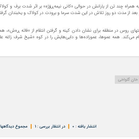
ه همراه چند تن از یارانش در حوالی «کانی نیمە‌ڕۆژە» بر اثر شدت برف و کولا
 بعد از مدت دو روز تلاش در این شدت سرما و برودت در کولاک و یخبندان گرفتا
تهای روس در منطقه برای نشان دادن کینه و گرفتن انتقام از «فاتە ڕەش»، هم
می‌کند. همه عموها، عموزاده‌ها و دایی‌هایش را در کوه «شیخ شرف زاغه علی
خان گلواخی
انتشار یافته : 0
در انتظار بررسی : 1
مجموع دیدگاهها : 