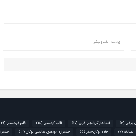
پست الکترونیکی
ن بوکان
(6)
استاندار آذربایجان غربی
(17)
اقلیم کردستان
(18)
اقلیم کوردستان
(9)
تصادف
(7)
جاده بوکان-سقز
(5)
جشنواره اتودهای نمایشی بوکان
(13)
جشنواره