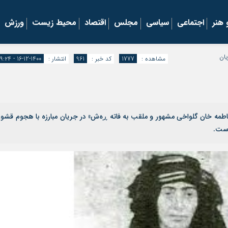
هنر
اجتماعی
سیاسی
مجلس
اقتصاد
محیط زیست
ورزش
یان
مشاهده :
1777
کد خبر :
961
انتشار :
1400-12-16 - ۱۹:۲۴
«فاطمه خان گلواخی مشهور و ملقب به فاته ڕەش» در جریان مبارزه با هجوم قشو
است.