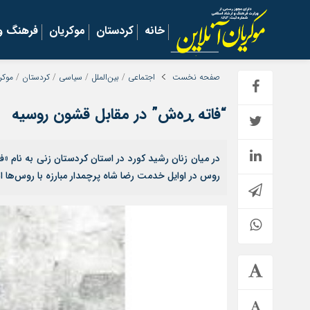
خانه
کردستان
موکریان
فرهنگ و 
صفحه نخست
اجتماعی
/
بین‌الملل
/
سیاسی
/
کردستان
/
موکر
“فاتە ڕەش” در مقابل قشون روسیه
در میان زنان رشید کورد در استان کردستان زنی به نام 
روس در اوایل خدمت رضا شاه پرچمدار مبارزه با روس‌ها 