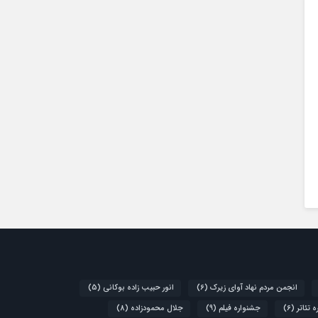
انجمن مردم نهاد آوای زیرک
(6)
انور حبیب زاده بوکانی
(5)
 تئاتر
(6)
جشنواره فیلم
(9)
جلال محمودزاده
(8)