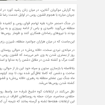
به گزارش موکریان‌ آنلاین، در میان زنان رشید کورد در
جریان مبارزه با هجوم قشون روس در اوایل خدمت رضا شاه
در جنگ «سنجر خان» علیه تهاجم قوای روس و کشیده شد
منطقه می‌گوید ناامیدی و یاس از ادامه پیروزی و به 
بودند با نیروهای رضاخان همکاری ‌کنند و طومار روس‌ها را
این‌جاست که در میان هزاران جوانمرد منطقه، شیرزن رزم آ
در میانه‌ی نبردی سخت، «فاتە ڕەش» در حوالی روستای زاغه
روز از بستری شدن به وی خبر می‌رسد که قشون روس در من
گفت مرگ و کشته شدن در مقابل دشمن را به مداوا و است
بلافاصله با بازسازی ستون و سپاه خود این بار از حوالی
ساخت و دشمن که کاملا غافل‌گیر شده بود، تا چند کیلو
ماه جنگ بین عشایر منطقه به رهبری «فاتە ڕەش» و ق
کشته شدن روس‌ها می‌شد.
نقل می‌کنند در ارتفاعات کوه «شیخ شرف» حد واسط رو
حلقه‌ی محاصره، جرات حمله به روستاهای اطراف در بدس
این ارتفاعات هفته‌ها تشنه و گرسنه بمانند که نتیجه آن 