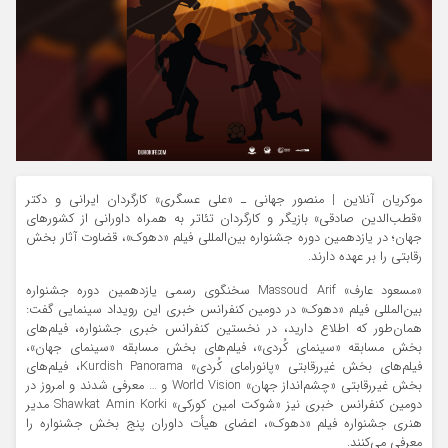
موکریان آنلاین | منصور جهانی ـ «علی عسگری» کارگردان ایرانی و دکتر
«قطب‌الدین صادقی» بازیگر و کارگردان تئاتر به همراه داورانی از کشورهای
جهان؛ در یازدهمین دوره جشنواره بین‌المللی فیلم «دهوک»، قضاوت آثار بخش
رقابتی را بر عهده دارند.
«مسعود عارف» Massoud Arif سخنگوی رسمی یازدهمین دوره جشنواره
بین‌المللی فیلم «دهوک» در دومین کنفرانس خبری این رویداد سینمایی گفت:
همان‌طور که اطلاع دارید، در نخستین کنفرانس خبری جشنواره، فیلم‌های
بخش مسابقه «سینمای کُردی»، فیلم‌های بخش مسابقه «سینمای جهان»،
فیلم‌های بخش غیررقابتی «پانورامای کُردی» Kurdish Panorama، فیلم‌های
بخش غیررقابتی «چشم‌انداز جهان» World Vision و … معرفی شدند و امروز در
دومین کنفرانس خبری نیز «شوکت امین کورکی» Shawkat Amin Korki مدیر
هنری جشنواره فیلم «دهوک»، اعضای هیأت داوران پنج بخش جشنواره را
معرفی می‌کنند.