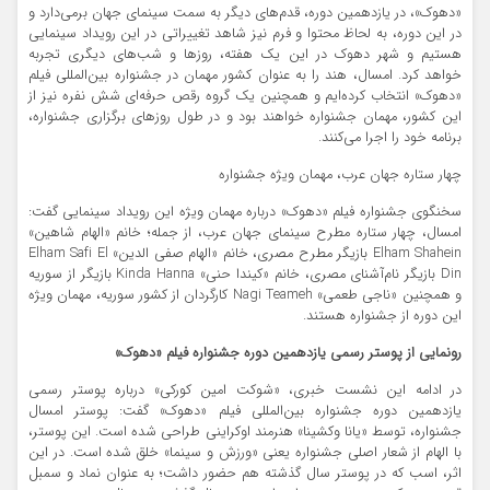
«دهوک»، در یازدهمین دوره، قدم‌های دیگر به سمت سینمای جهان برمی‌دارد و
در این دوره، به لحاظ محتوا و فرم نیز شاهد تغییراتی در این رویداد سینمایی
هستیم و شهر دهوک در این یک هفته، روزها و شب‌های دیگری تجربه
خواهد کرد. امسال، هند را به عنوان کشور مهمان در جشنواره بین‌‌المللی فیلم
«دهوک» انتخاب کرده‌ایم و همچنین یک گروه رقص حرفه‌ای شش نفره نیز از
این کشور، مهمان جشنواره خواهند بود و در طول روزهای برگزاری جشنواره،
برنامه خود را اجرا می‌کنند.
چهار ستاره جهان عرب، مهمان ویژه جشنواره
سخنگوی جشنواره فیلم «دهوک» درباره مهمان ویژه این رویداد سینمایی گفت:
امسال، چهار ستاره مطرح سینمای جهان عرب، از جمله؛ خانم «الهام شاهین»
Elham Shahein بازیگر مطرح مصری، خانم «الهام صفی ‌الدین» Elham Safi El
Din بازیگر نام‌آشنای مصری، خانم «کیندا حنی» Kinda Hanna بازیگر از سوریه
و همچنین «ناجی طعمی» Nagi Teameh کارگردان از کشور سوریه، مهمان ویژه
این دوره از جشنواره هستند.
رونمایی از پوستر رسمی یازد
همین دوره
جشنواره فیلم «دهوک»
در ادامه این نشست خبری، «شوکت امین کورکی» درباره پوستر رسمی
یازدهمین دوره جشنواره بین‌المللی فیلم «دهوک» گفت: پوستر امسال
جشنواره، توسط «یانا وکشینا» هنرمند اوکراینی طراحی شده است. این پوستر،
با الهام از شعار اصلی جشنواره یعنی «ورزش و سینما» خلق شده است. در این
اثر، اسب که در پوستر سال گذشته هم حضور داشت؛ به عنوان نماد و سمبل