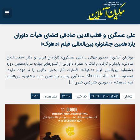
علی عسگری و قطب‌الدین صادقی اعضای هیأت داوران
یازدهمین جشنواره بین‌المللی فیلم «دهوک»
موکریان آنلاین | منصور جهانی ـ «علی عسگری» کارگردان ایرانی و دکتر «قطب‌الدین
صادقی» بازیگر و کارگردان تئاتر به همراه داورانی از کشورهای جهان؛ در یازدهمین دوره
جشنواره بین‌المللی فیلم «دهوک»، قضاوت آثار بخش رقابتی را بر عهده دارند.
«مسعود عارف» Massoud Arif سخنگوی رسمی یازدهمین دوره جشنواره بین‌المللی
فیلم «دهوک» در دومین کنفرانس خبری […]
انتشار :
1403-09-11 - ۱۹:۴۹
کد خبر :
2446
مشاهده :
1041