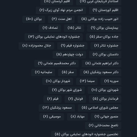
استاندار آذربایجان غربی
(17)
اقلیم کردستان
(18)
اقلیم کوردستان
(9)
انجمن مردم نهاد آوای زیرک
(6)
انور حبیب زاده بوکانی
(5)
اهل سنت
(4)
بوکان
(50)
بیمارستان بوکان
(9)
تئاتر
(15)
تصادف
(7)
جاده بوکان-سقز
(5)
جشنواره اتودهای نمایشی بوکان
(13)
جشنواره تئاتر
(6)
جشنواره فیلم
(9)
جلال محمودزاده
(8)
دادستان بوکان
(6)
دولت چهاردهم
(5)
دکتر ابراهیم عثمانی
(5)
دکتر محمدقسیم عثمانی
(9)
دکتر مسعود پزشکیان
(5)
سقز
(5)
سلیمانیه
(6)
سوریه
(7)
سینما
(14)
شهردار بوکان
(10)
شهرداری بوکان
(10)
شورای شهر بوکان
(7)
فرماندار بوکان
(5)
فوتبال
(7)
فیلم
(6)
مجلس شورای اسلامی
(5)
مسعود پزشکیان
(14)
منصور جهانی
(7)
مهاباد
(8)
موسیقی
(6)
ناصح محمدخانی
(6)
نختسین جشنواره اتودهای نمایشی بوکان
(5)