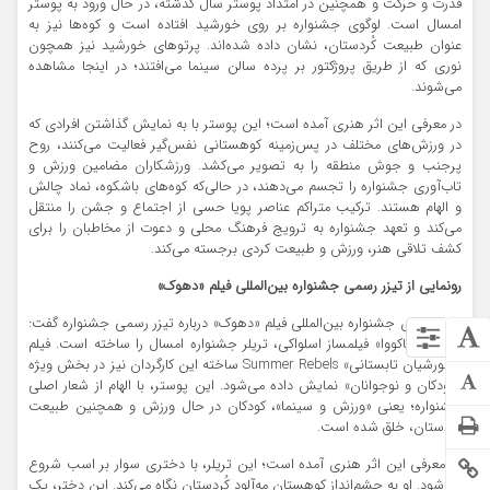
قدرت و حرکت و همچنین در امتداد پوستر سال گذشته، در حال ورود به پوستر
امسال است. لوگوی جشنواره بر روی خورشید افتاده است و کوه‌ها نیز به
عنوان طبیعت کُردستان، نشان داده شده‌اند. پرتوهای خورشید نیز همچون
نوری که از طریق پروژکتور بر پرده سالن سینما می‌افتند؛ در اینجا مشاهده
می‌شوند.
در معرفی این اثر هنری آمده است؛ این پوستر با به نمایش گذاشتن افرادی که
در ورزش‌های مختلف در پس‌زمینه کوهستانی نفس‌گیر فعالیت می‌کنند، روح
پرجنب و جوش منطقه را به تصویر می‌کشد. ورزشکاران مضامین ورزش و
تاب‌آوری جشنواره را تجسم می‌دهند، در حالی‌که کوه‌های باشکوه، نماد چالش
و الهام هستند. ترکیب متراکم عناصر پویا حسی از اجتماع و جشن را منتقل
می‌کند و تعهد جشنواره به ترویج فرهنگ محلی و دعوت از مخاطبان را برای
کشف تلاقی هنر، ورزش و طبیعت کردی برجسته می‌کند.
رونمایی از تیزر رسمی
جشنواره بین‌المللی فیلم «دهوک»
مدیر هنری جشنواره بین‌المللی فیلم «دهوک» درباره تیزر رسمی جشنواره گفت:
«مارتینا ساکووا» فیلمساز اسلواکی، تریلر جشنواره امسال را ساخته است. فیلم
«شورشیان تابستانی» Summer Rebels ساخته این کارگردان نیز در بخش ویژه
«کودکان و نوجوانان» نمایش داده می‌شود. این پوستر، با الهام از شعار اصلی
جشنواره؛ یعنی «ورزش و سینما»، کودکان در حال ورزش و همچنین طبیعت
کُردستان، خلق شده است.
در معرفی این اثر هنری آمده است؛ این تریلر، با دختری سوار بر اسب شروع
می‌شود. او به چشم‌انداز کوهستان مه‌آلود کُردستان نگاه می‌کند. این دختر، یک