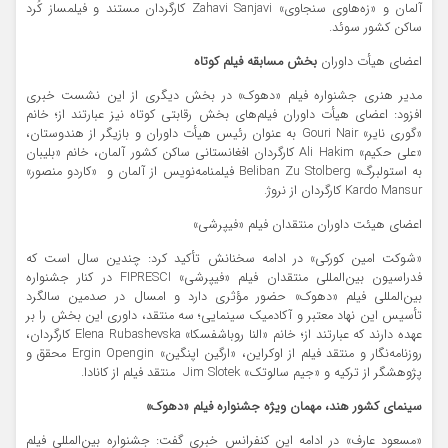
آلمان و «زه‌هاوی سنجاوی» Zahavi Sanjavi کارگردان مستند و فیلمساز کُرد
ساکن کشور سوئد.
اعضای هیأت داوران
بخش مسابقه فیلم کوتاه
مدیر هنری جشنواره فیلم «دهوک» در بخش دیگری از این نشست خبری
افزود: اعضای هیأت داوران فیلم‌های بخش رقابتی کوتاه نیز عبارتند از؛ خانم
«گوری نایر» Gouri Nair به عنوان رئیس هیأت داوران و بازیگر از هندوستان،
«علی حکیم» Ali Hakim کارگردان افغانستانی ساکن کشور آلمان، خانم «بلیبان
به استولبرگ» Beliban Zu Stolberg فیلمنامه‌نویس از آلمان و «کاردو منصور»
Kardo Mansur کارگردان از نروژ.
اعضای هیئت داوران
منتقدان فیلم «فیپرشی»
«شوکت امین کورکی» در ادامه سخنانش تأکید کرد: چندین سال است که
فدراسیون بین‌المللی منتقدان فیلم «فیپرشی» FIPRESCI در کنار جشنواره
بین‌المللی فیلم «دهوک» حضور مؤثری دارد و امسال در صدمین سالگرد
تأسیس این نهاد معتبر و آکادمیک سینمایی؛ سه منتقد، داوری این بخش را بر
عهده دارند که عبارتند از؛ خانم «النا روباشفسکا» Elena Rubashevska کارگردان،
روزنامه‌نگار و منتقد فیلم از اوکراین، «ارگین اپنگین» Ergin Opengin محقق و
پژوهشگر از ترکیه و «جیم سالوتک» ​​​​​​Jim Slotek منتقد فیلم از کانادا.
سینمای کشور هند، مهمان ویژه جشنواره فیلم «دهوک»
«مسعود عارف» در ادامه این کنفرانس خبری گفت: جشنواره بین‌‌المللی فیلم