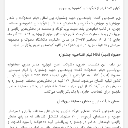
اکران ۱۰۷ فیلم از کارگردانان کشورهای جهان
وی همچنین گفت: یازدهمین دوره جشنواره بین‌المللی فیلم «دهوک» با شعار
«ورزش» و «ورزش همگانی» و با نمایش ۱۰۷ اثر از کارگردانان کشورهای مختلف
جهان، در قالب فیلم‌های بلند سینمایی، کوتاه و مستند در بخش‌های رقابتی و
غیررقابتی و با حمایت حکومت اقلیم کردستان عراق از روزهای ۱۹ تا ۲۶ آذر ماه
جاری (۹ تا ۱۶ دسامبر ۲۰۲۴) در سالن «کنگره» دانشگاه دهوک و مجموعه
سینمایی «دهوک مول» در شهر دهوک در اقلیم کردستان عراق برگزار می‌شود.
«هیوا» (امید)
Hêvî
فیلم افتتاحییه جشنواره
در ادامه این نشست خبری، «شوکت امین کورکی» مدیر هنری جشنواره
بین‌المللی فیلم «دهوک» گفت: یازدهمین دوره جشنواره با فیلم سینمایی
«هیوا» (امید) Hêvî به کارگردانی «اُرهان اینجه» Orhan Ince کارگردان کُرد از
کشور ترکیه افتتاح می‌شود. امسال ۱۰۷ فیلم در بخش‌های مختلف جشنواره به
نمایش در می‌آیند که از این میان، تعداد ۵۵ فیلم در بخش مسابقه حضور
دارندو برای تصاحب جایزه، با یکدیگر رقابت می‌کنند.
اعضای هیأت داوران
بخش مسابقه
بین‌الملل
وی همچنین گفت: اعضای هیأت داوران بخش‌های مختلف رقابتی «سینمای
جهان» و «سینمای کُردی»، از ۲۰ هنرمند تشکیل شده‌اند که در پنج بخش
رقابتی؛ فیلم‌های حاضر در جشنواره بین‌المللی فیلم «دهوک» را مورد قضاوت و
داوری خود قرار خواهند داد. در بخش فیلم‌های بلند سینمایی بین‌الملل؛ «علی