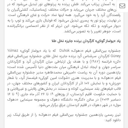
تیر به آسمان پرتاب می‌کند. فلش پرنده به پرتوهای نور تبدیل می‌شود که در
زمین‌های مختلف جریان می‌یابد و حرکات مختلف ژیمناستیک‌، کشتی‌گیران یا
رقصندگان کُرد را به خود می‌گیرد. همه اینها نماد حرکت و غنای فرهنگی است.
در نهایت، پرتو نور به پسری تبدیل می‌شود که فوتبال بازی می‌کند و توپ را به
دیوار می‌کوبد و تکه تکه می‌شود. این تریلر که از نظر احساسی برانگیزاننده
است، جوهر تغییر را به تصویر می‌کشد.
یاد «یولماز گونای» کارگردان برنده جایزه نخل طلا
جشنواره بین‌المللی فیلم «دهوک» Duhok که با یاد «یولماز گونای» Yılmaz
Güney کارگردان سرشناس کُرد برنده جایزه نخل طلای جشنواره بین‌‌المللی فیلم
«کن» فرانسه (۱۹۸۲) و با هدف پل ارتباطی میان کارگردان کُرد و کارگردانان
سراسر جهان و ایجاد تبادل فرهنگی میان ملت‌های دنیا تأسیس شده است؛
یازدهمین دوره آن به ریاست «امیرعلی محمدطاهر» مدیر جشنواره بین‌المللی
فیلم «دهوک» و با مدیریت هنری «شوکت امین کورکی» فیلمساز کُرد، با شعار
«ورزش» و با نمایش ۱۰۷ اثر از کارگردانان ایران و کشورهای مختلف جهان، در
قالب فیلم‌های بلند سینمایی، کوتاه و مستند در بخش‌های رقابتی و غیررقابتی و
با حمایت حکومت اقلیم کردستان، از روزهای ۱۹ تا ۲۶ آذر ماه جاری (۹ تا ۱۶
دسامبر ۲۰۲۴) در سالن «کنگره» دانشگاه دهوک و مجموعه سینمایی «دهوک
مول» در شهر دهوک در اقلیم کردستان عراق برگزار می‌شود.
تیزر رسمی یازدهمین جشنواره بین‌المللی فیلم «دهوک» را از طریق لینک زیر
دانلود کنید: