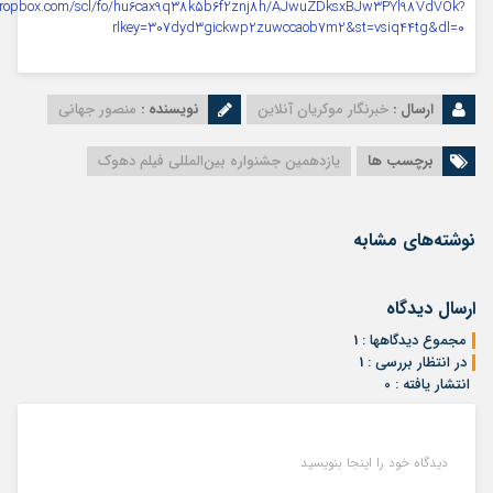
dropbox.com/scl/fo/hu6cax9q38k5b6f2znj8h/AJwuZDksxBJw3PYl98VdVOk?
rlkey=307dyd3gickwp2zuwccaob7m2&st=vsiq44tg&dl=0
ارسال :
خبرنگار موکریان آنلاین
نویسنده :
منصور جهانی
برچسب ها
یازدهمین جشنواره بین‌المللی فیلم دهوک
نوشته‌های مشابه
ارسال دیدگاه
مجموع دیدگاهها : 1
در انتظار بررسی : 1
انتشار یافته : 0
دیدگاه خود را اینجا بنویسید