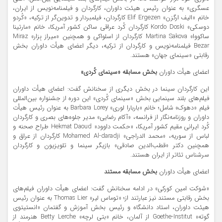
عسگری» به عنوان رئیس هیئت داوران، کارگردان و فیلمنامه‌نویس از ایران،
خانم «الیف ارگزن» Elif Ergezen کارگردان، فیلمبردار و تدوین‌گر از ترکیه، «کُردو
دوسکی» Kordo Doski کارگردان کُرد عراقی ساکن کشور آمریکا، خانم «مارتینا
ساکووا» Martina Sakova کارگردان از اسلواکی و همچنین «میراز بِزار» Miraz
Bezar فیلمنامه‌نویس و کارگردان از ترکیه، دیگر اعضای هیأت داوران بخش
رقابتی «سینمای جهان» هستند.
اعضای هیأت داوران
بخش مسابقه
«سینمای کُردی»
این کارگردان سینما در بخش دیگری از سخنانش گفت: اعضای هیأت داوران
فیلم‌های بلند سینمایی بخش «سینمای کُردی» این دوره از جشنواره بین‌المللی
فیلم «دهوک» شامل؛ خانم «باربارا لوری» Barbara Lorey به عنوان رئیس هیأت
داوران و روزنامه‌نگار از فرانسه، «آکام رضایی» مدیر جلوه‌های بصری و کارگردان
کُرد ایرانی مقیم کشور آمریکا، «حکمت داوود« Hekmat Daoud طراح صحنه و
لباس از سوریه، «محمد الدراجی» Mohamed Al-daradji کارگردان از عراق و
همچنین دکتر «قطب‌الدین صادقی» بازیگر سینما و تلویزیون و کارگردان
سرشناس تئاتر از ایران هستند.
اعضای هیأت داوران
بخش مسابقه مستند
«شوکت امین کورکی» در ادامه سخنانش گفت: اعضای هیأت داوران فیلم‌های
بخش رقابتی مستند نیز عبارتند از؛ «توماس لیر» Thomas Lier به عنوان رئیس
هیئت داوران، استاد دانشگاه و رئیس بخش آموزش و گفتمان «انستیتوی
گوته» Goethe-Institut از آلمان، خانم «بتی لرچه» Betty Lerche هنرمند از