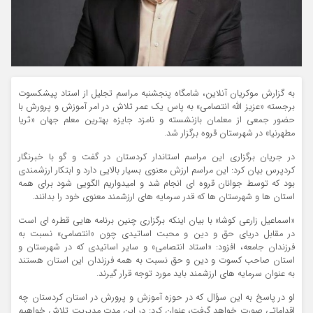
به گزارش موکریان آنلاین، شامگاه پنجشنبه مراسم تجلیل از استاد پیشکسوت
برجسته «عزیز الله انتصامی» به پاس یک عمر تلاش در امر آموزش و پرورش با
حضور جمعی از معلمان بازنشسته و نامزد جایزه بهترین معلم جهان «ثریا
مطهرنیا» در شهرستان قروه برگزار شد.
در جریان برگزاری این مراسم استاندار کردستان در گفت و گو با خبرنگار
کردپرس بیان کرد: این مراسم ارزش معنوی بسیار بالایی دارد و ابتکار ارزشمندی
بود که توسط جوانان قروه ای انجام شد و امیدواریم الگویی شود برای همه
استان ها و شهرستان ها که قدر سرمایه های ارزشمند معنوی خود را بدانند.
«اسماعیل زارعی کوشا» با بیان اینکه برگزاری چنین برنامه هایی قطره ای است
در مقابل دریای حق و دین و محبت اساتیدی چون «انتصامی» نسبت به
فرزندان جامعه، افزود: «استاد انتصامی» و سایر اساتیدی که در شهرستان و
استان صاحب کسوت و دین و حق نسبت به همه فرزندان این استان هستند
به عنوان سرمایه های ارزشمند باید مورد توجه قرار گیرند.
او در پاسخ به این سؤال که در حوزه آموزش و پرورش در استان کردستان چه
اقداماتی صورت خواهد گرفت، عنوان کرد: در این مدت مدیریت تلاش خواهیم