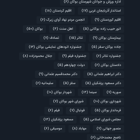
اداره ورزش و جوانان شهرستان بوکان
(6)
استاندار آذربایجان غربی
(17)
اقلیم کردستان
(18)
اقلیم کوردستان
(9)
انجمن مردم نهاد آوای زیرک
(6)
انور حبیب زاده بوکانی
(5)
اهل سنت
(4)
بوکان
(50)
بیمارستان بوکان
(9)
تئاتر
(15)
تصادف
(7)
جاده بوکان-سقز
(5)
جشنواره اتودهای نمایشی بوکان
(13)
جشنواره تئاتر
(6)
جشنواره فیلم
(9)
جلال محمودزاده
(8)
دادستان بوکان
(6)
دولت چهاردهم
(5)
دکتر ابراهیم عثمانی
(5)
دکتر محمدقسیم عثمانی
(9)
دکتر مسعود پزشکیان
(5)
سقز
(5)
سلیمانیه
(6)
سوریه
(7)
سینما
(14)
شهردار بوکان
(10)
شهرداری بوکان
(10)
شورای شهر بوکان
(7)
فرماندار بوکان
(5)
فوتبال
(7)
فیلم
(6)
مجلس شورای اسلامی
(5)
مسعود پزشکیان
(14)
منصور جهانی
(7)
مهاباد
(8)
موسیقی
(6)
ناصح محمدخانی
(6)