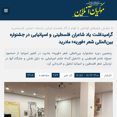
با نمایش فيلم‌هاى كوتاهی با الهام از آثار فیلمساز ايراني زنده‌یاد «عباس كيارستمي»
گرامیداشت یاد شاعران فلسطینی و اسپانیایی در جشنواره
بين‌المللي شعر «فوريه» مادريد
پنجمین دوره جشنواره بين‌المللي شعر «فوريه» مادريد در کشور اسپانیا از «محمود
صبح» شاعر فلسطینی و «انخيل گندا» شاعر اسپانیایی به دلیل نقش و جایگاه آنها در
نزدیکی شعر فلسطين و اسپانیا تجلیل و قدردانی کرد.
انتشار :
1400-12-18 - ۱۷:۵۷
کد خبر :
974
مشاهده :
1307