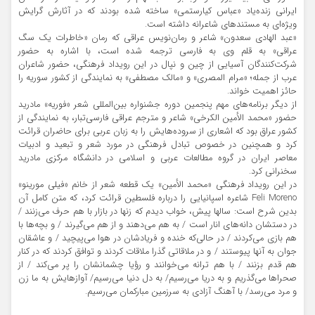
ايراني زنده‌یاد «عباس كيارستمي» ساخته شده بودند که در آثارش گرایش
ویژه‌ای به مستندهای شاعرانه داشته است.
«عبد الهادي سعدون» شاعر و رمان‌نويس عراقي كه رمان «خاطرات يك سگ
عراقي» به قلم وی به فارسي ترجمه شده است، با اشاره به حضور
شرکت‌کنندگان آسیایی از چین و نپال در این رویداد فرهنگی، حضور شاعران
عرب از جمله؛ «مرام المصری» و «مالک مصطفی» به نمایندگی از کشور سوریه را
حائز اهمیت خواند.
از دیگر برنامه‌های مهم پنجمین دوره جشنواره بين‌المللي شعر «فوريه» مادريد
حضور «محمد الأمين الکرخی» شاعر و مترجم عراقی فارسی‌تبار، به نمایندگی از
کشور عراق بود که اشعاری از سروده‌هایش را به زبان عربی برای حاضران قرائت
کرد و همچنین در خصوص تبادل فرهنگی در مورد شعر و تبعید و ادبيات
معاصر ايران در گروه مطالعات عربی و اسلامی در دانشگاه مرکزی مادرید
سخنراني كرد.
در این رویداد فرهنگی «محمد الأمين» يك قطعه شعر از خانم «فیلی مورینو»
Feli Moreno شاعره اسپانیایی را درباره فلسطين قرائت کرد، که متن کامل آن
بدین شرح است: سالها پیش، خواب دیدم که زنها در بازار با هم حرف می‌زنند /
در دستشان دانه‌هاى انار است / به هم می‌دهند و از هم می‌گیرند / و بچه‌ها با
هم بازی می‌کردند / در حالی‌که خنده و فریادشان در هوا می‌پیچید / و عاشقان
جوان به آنها پیوستند / و در ملاقاتی گذرا ملاقات کردند و توافق کردند که در کنار
هم قدم بزنند / با هم ترانه می‌خوانند و رؤیا چشمانشان را پر می‌کند / از
صحراها می‌گذریم و به دریا می‌رسیم/ به دل دنیا می‌رسیم/ آوازهایش به ما زن
و مرد می‌رسد/ با آهنگ آزادی به سرزمین مبارکمان می‌رسیم.