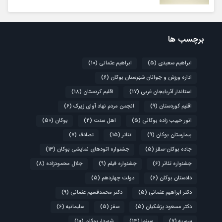
برچسب ها
ابراهیم سعیدی
(5)
ابراهیم عثمانی
(10)
اداره ورزش و جوانان شهرستان بوکان
(6)
استاندار آذربایجان غربی
(17)
اقلیم کردستان
(18)
اقلیم کوردستان
(9)
انجمن مردم نهاد آوای زیرک
(6)
انور حبیب زاده بوکانی
(5)
اهل سنت
(4)
بوکان
(50)
بیمارستان بوکان
(9)
تئاتر
(15)
تصادف
(7)
جاده بوکان-سقز
(5)
جشنواره اتودهای نمایشی بوکان
(13)
جشنواره تئاتر
(6)
جشنواره فیلم
(9)
جلال محمودزاده
(8)
دادستان بوکان
(6)
دولت چهاردهم
(5)
دکتر ابراهیم عثمانی
(5)
دکتر محمدقسیم عثمانی
(9)
دکتر مسعود پزشکیان
(5)
سقز
(5)
سلیمانیه
(6)
سوریه
(7)
سینما
(14)
شهردار بوکان
(10)