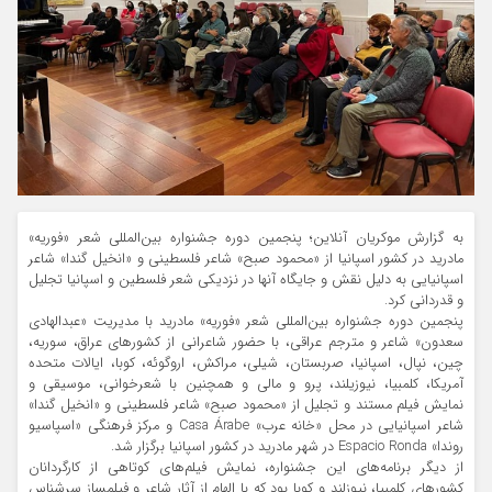
به گزارش موکریان آنلاین؛ پنجمین دوره جشنواره بين‌المللي شعر «فوريه»
مادريد در کشور اسپانیا از «محمود صبح» شاعر فلسطینی و «انخيل گندا» شاعر
اسپانیایی به دلیل نقش و جایگاه آنها در نزدیکی شعر فلسطين و اسپانیا تجلیل
و قدردانی کرد.
پنجمین دوره جشنواره بين‌المللي شعر «فوريه» مادريد با مدیریت «عبدالهادی
سعدون» شاعر و مترجم عراقی، با حضور شاعرانی از کشورهای عراق، سوریه،
چین، نپال، اسپانیا، صربستان، شیلی، مراکش، اروگوئه، کوبا، ایالات متحده
آمریکا، کلمبیا، نیوزیلند، پرو و مالی و همچنین با شعرخوانی، موسیقی و
نمایش فیلم مستند و تجلیل از «محمود صبح» شاعر فلسطینی و «انخيل گندا»
شاعر اسپانیایی در محل «خانه عرب» Casa Árabe و مرکز فرهنگی «اسپاسیو
روندا» Espacio Ronda در شهر مادرید در کشور اسپانیا برگزار شد.
از دیگر برنامه‌های این جشنواره، نمایش فيلم‌هاى كوتاهی از کارگردانان
کشورهای کلمبیا، نیوزلند و کوبا بود که با الهام از آثار شاعر و فیلمساز سرشناس