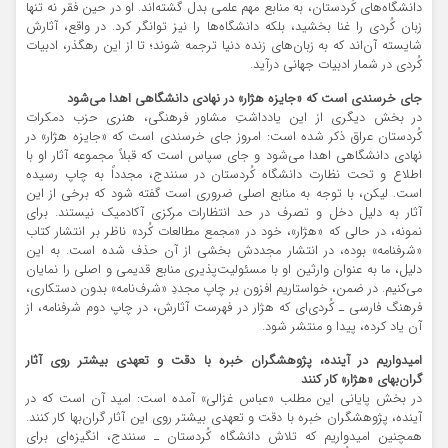
دانشگاه‌های کُردستان، به منابع مهم علمی بدل گشته‌اند. او در حین فقر نه تنها
زبان کُردی را غنا بخشید، بلکه دانشگاه‌ها را نیز توانگر کرد. در واقع، آثارش
شایسته آن‌اند که به زبان‌های زنده دنیا ترجمه شوند؛ تا از این رهگذر، ادبیات
کُردی در شمار ادبیات جهانی درآید.
جای خرسندی است که «جایزه‌ هژار» در نهادی دانشگاهی اهدا می‌شود
در بخش دیگری از این یادداشتِ مشاور فرهنگی، هنری حزب دمکرات
کُردستان عراق ذکر شده است: امروز جای خرسندی است که «جایزه‌ هژار» در
نهادی دانشگاهی اهدا می‌شود و جای سپاس است که قبلاً مجموعه ‌آثار او با
‌اطلاع و تحت نظارت دانشگاه کُردستان در سنندج، مجدداً به چاپ رسیده
است. لیکن، با توجه به منابع اصلی ضروری است گفته شود که برخی از این
آثار به دلیل دخل و تصرف در حد انتظارات مرکزی آکادمیک نیستند. برای
نمونه، در حالی که «هژار»، خود در «مجمع مطالعات کُرد» ناظر بر انتشار کتاب
«شرفنامه» بوده، در انتشار مجددش بخشی از آن حذف شده است. به این
دلیل، ما به عنوان وارثین او با مسئولیت‌پذیری منابع قدیمی و اصلی را نمایان
می‌کنیم. در ضمن، خواستاریم افزون بر چاپ مجددِ «شرف‌نامه» بدون دستکاری،
فرهنگ فارسی ـ کُردی‌ای که هژار در فهرست آثارش، در چاپ دوم شرفنامه، از
آن یاد کرده، پیدا و منتشر شود.
امیدواریم در آینده، پژوهشگران خبره با دقت و تعهدی بیشتر روی آثار
گران‌بهای «هژار» کار کنند
در بخش پایانی این مطلب «عباس غزالی» آمده است: امید آن است که در
آینده، پژوهشگران خبره با دقت و تعهدی بیشتر روی این آثار گران‌بها کار کنند.
همچنین امیدواریم که تلاش دانشگاه کُردستان ـ سنندج، انگیزه‌ای برای