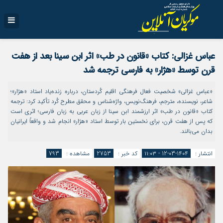
عباس غزالی: کتاب «قانون در طب» اثر ابن‌ سینا بعد از هفت
قرن توسط «هژار» به فارسی ترجمه شد
«عباس غزالی» شخصیت فعال فرهنگی اقلیم کُردستان، درباره زنده‌یاد استاد «هژار»؛
شاعر، نویسنده، مترجم، فرهنگ‌نویس، واژه‌شناس و محقق مطرح کُرد تأکید کرد: ترجمه‌
کتاب «قانون در طب» اثر ارزشمند ابن‌ سینا از زبان عربی به زبان فارسی؛ اثری است
که پس از هفت قرن، برای نخستین‌ بار توسط استاد «هژار» انجام شد و واقعاً ایرانیان
بدان می‌بالند.
انتشار :
1404-03-12 - ۱۱:۰۳
کد خبر :
2753
مشاهده :
793