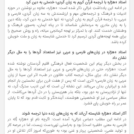
استاد «هژار» با ترجمه‌ قرآن کریم به زبان کُردی؛ خدمتی به دین کرد
در ادامه این یادداشتِ غزالی ذکر شده است: «هژار»، علاوه بر نوشتن در حوزه‌
ادبیات و فرهنگ و ترجمه‌های مهم و ارزشمندش به سه زبان کُردی، فارسی و
عربی، با ترجمه‌ قرآن کریم به زبان کُردی؛ نه ‌تنها خدمتی به دین کرد، بلکه دین
را به زبان مادری به مردمانش شناساند تا در پناه ایمان، به‌سوی فرهنگ و
وطنشان خدمت کنند. او، با تمرکز بر لهجه کرمانجی میانه، راه و روش صحیح را
برای همه‌ لهجه‌های کُردی ترسیم کرد تا خدمتی شایسته به زبان و ملت خویش
کرده باشد.
استاد «هژار» در زبان‌های فارسی و عربی نیز استعداد کُردها را به ملل دیگر
نشان داد
در بخش دیگر پیام این شخصیت فعال فرهنگی اقلیم کُردستان نوشته شده
است: «هژار»، حتی در زبان‌های فارسی و عربی نیز استعداد کُردها را به ملل
دیگر نشان داد. برای مثال، ترجمه‌ کتاب «قانون در طب» اثر ابن‌ سینا از زبان
عربی به زبان فارسی؛ اثری است که پس از هفت قرن برای نخستین‌ بار انجام
شد و ایرانیان بدان می‌بالند. این نشانه آن است که این ادیب سترگ کُرد، نه
‌تنها از نژادپرستی به‌ دور بود، بلکه بذر هم‌زیستی را در دل کُردها می‌کاشت. از
منظرِ سیاسی نیز او شخصیتی هوشمند، آینده‌‌نگر و ثابت ‌قدم بود که تا پایان
عمر بر راه خویش پای فشرد.
آثار استاد «هژار» شایسته آن‌اند که به زبان‌های زنده دنیا ترجمه شوند
در ادامه این مطلب «عباس غزالی» آمده است: اگرچه نام او «هژار» [که در
فارسی به معنی «فقیر» است] بود و به‌راستی تهی‌دست زیست، اما در عرصه‌ کار
و تولید علمی، شخصیتی پربار و غنی بود؛ به طوری‌که امروز آثار تلاش او در