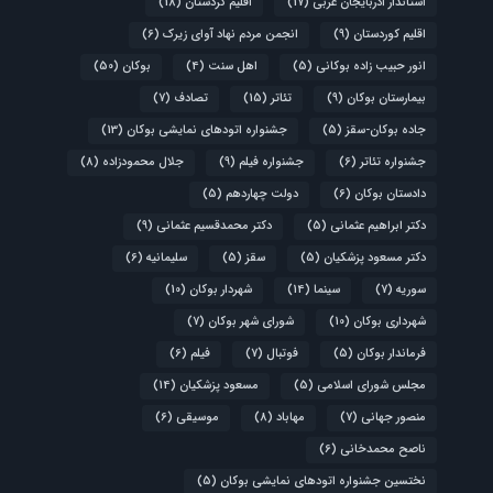
استاندار آذربایجان غربی
(17)
اقلیم کردستان
(18)
اقلیم کوردستان
(9)
انجمن مردم نهاد آوای زیرک
(6)
انور حبیب زاده بوکانی
(5)
اهل سنت
(4)
بوکان
(50)
بیمارستان بوکان
(9)
تئاتر
(15)
تصادف
(7)
جاده بوکان-سقز
(5)
جشنواره اتودهای نمایشی بوکان
(13)
جشنواره تئاتر
(6)
جشنواره فیلم
(9)
جلال محمودزاده
(8)
دادستان بوکان
(6)
دولت چهاردهم
(5)
دکتر ابراهیم عثمانی
(5)
دکتر محمدقسیم عثمانی
(9)
دکتر مسعود پزشکیان
(5)
سقز
(5)
سلیمانیه
(6)
سوریه
(7)
سینما
(14)
شهردار بوکان
(10)
شهرداری بوکان
(10)
شورای شهر بوکان
(7)
فرماندار بوکان
(5)
فوتبال
(7)
فیلم
(6)
مجلس شورای اسلامی
(5)
مسعود پزشکیان
(14)
منصور جهانی
(7)
مهاباد
(8)
موسیقی
(6)
ناصح محمدخانی
(6)
نختسین جشنواره اتودهای نمایشی بوکان
(5)