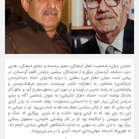
«عباس غزالی» شخصیت فعال فرهنگی، عضو برجسته و مشاور فرهنگی، هنری
حزب دمکرات کُردستان عراق و از نمایندگان پیشین پارلمان اقلیم کُردستان، در
پیامی تحت عنوان «هَژارِ غنی» مطلبی را درباره شادروان استاد «عبدالرحمان
شرفکندی» متخلص به «هه‌ژار»؛ شاعر، نویسنده، مترجم، فرهنگ‌نویس و
واژه‌شناس، به رشته تحریر در آورده و در مورد این محقق مطرح کُرد و خالق آثار
ماندگار نوشته است: «استاد «هژار مُکریانی» به عنوان شخصی آگاه و مبارز،
سراسر زندگی پربار خود را با احساس مسئولیت، وقف خدمت به زبان کُردی
کرد؛ زبانی که خود از ارکان بنیادین حفظ ملت‌ها به‌ شمار می‌رود. او در دورانی به
این راه پای نهاد که نه کیانی وجود داشت و نه مُزدی. روزگاری که جنگ و
آشوب، میهنش را فراگرفته بود او در کنار روشنایی فانوسی، مشغول رسالتی
بزرگ بود. با این حال، به‌ تنهایی به اندازه دانشگاهی کارهای بنیادین انجام داد.
به طوری‌که اندیشه‌ جهانی‌سازیِ ادبیات کُردی را در سر می‌پروراند.