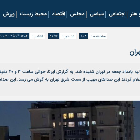
هنر
اجتماعی
سیاسی
مجلس
اقتصاد
محیط زیست
ورزش
مشاهده :
808
کد خبر :
2756
انتشار :
1404-03-25 - ۱۹:۰۳
ران
موکریان آنلاین | صدای مهیب چندین انفجار در ساعت اولیه بامداد جمعه در تهران شنیده شد. به گزارش ای
اعلام کردند این صداهای مهیب از سمت شرق تهران به گوش می رسد. این صداه