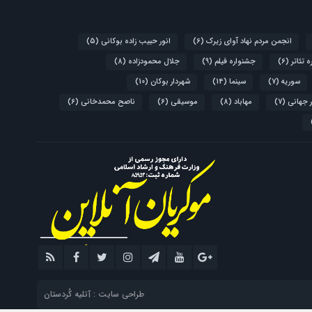
انجمن مردم نهاد آوای زیرک
(6)
انور حبیب زاده بوکانی
(5)
 تئاتر
(6)
جشنواره فیلم
(9)
جلال محمودزاده
(8)
سوریه
(7)
سینما
(14)
شهردار بوکان
(10)
 جهانی
(7)
مهاباد
(8)
موسیقی
(6)
ناصح محمدخانی
(6)
طراحی سایت : آتلیه کُردستان