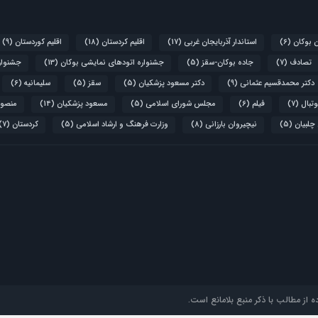
ن بوکان
(6)
استاندار آذربایجان غربی
(17)
اقلیم کردستان
(18)
اقلیم کوردستان
(9)
تصادف
(7)
جاده بوکان-سقز
(5)
جشنواره اتودهای نمایشی بوکان
(13)
جشنواره
دکتر محمدقسیم عثمانی
(9)
دکتر مسعود پزشکیان
(5)
سقز
(5)
سلیمانیه
(6)
تبال
(7)
فیلم
(6)
مجلس شورای اسلامی
(5)
مسعود پزشکیان
(14)
منصور
 چلبیان
(5)
نیچیروان بارزانی
(8)
وزارت فرهنگ و ارشاد اسلامی
(5)
کردستان
(7)
 از مطالب با ذکر منبع بلامانع است.