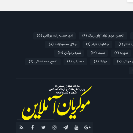
انجمن مردم نهاد آوای زیرک
(6)
انور حبیب زاده بوکانی
(5)
 تئاتر
(6)
جشنواره فیلم
(9)
جلال محمودزاده
(8)
سوریه
(7)
سینما
(14)
شهردار بوکان
(10)
 جهانی
(7)
مهاباد
(8)
موسیقی
(6)
ناصح محمدخانی
(6)