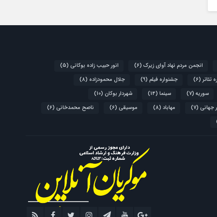
انجمن مردم نهاد آوای زیرک
(6)
انور حبیب زاده بوکانی
(5)
 تئاتر
(6)
جشنواره فیلم
(9)
جلال محمودزاده
(8)
سوریه
(7)
سینما
(14)
شهردار بوکان
(10)
 جهانی
(7)
مهاباد
(8)
موسیقی
(6)
ناصح محمدخانی
(6)