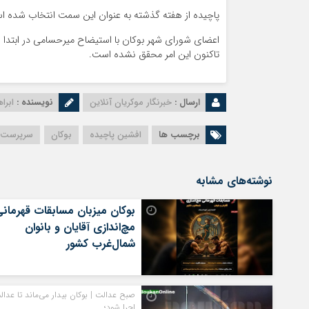
پاچیده از هفته گذشته به عنوان این سمت انتخاب شده ا
اعضای شورای شهر بوکان با استیضاح میرحسامی در ابتدا 
تاکنون این امر محقق نشده است.
ارسال :
خبرنگار موکریان آنلاین
نویسنده :
ابرا
برچسب ها
افشین پاچیده
بوکان
سرپرست 
نوشته‌های مشابه
بوکان میزبان مسابقات قهرمان
مچ‌اندازی آقایان و بانوان
شمال‌غرب کشور
صبح عدالت | بوکان بیدار می‌ماند تا عدال
اجرا شود؛