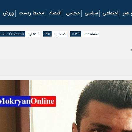
هنر
اجتماعی
سیاسی
مجلس
اقتصاد
محیط زیست
ورزش
مشاهده :
1833
کد خبر :
1311
انتشار :
1401-07-26 - ۰۱:۰۹