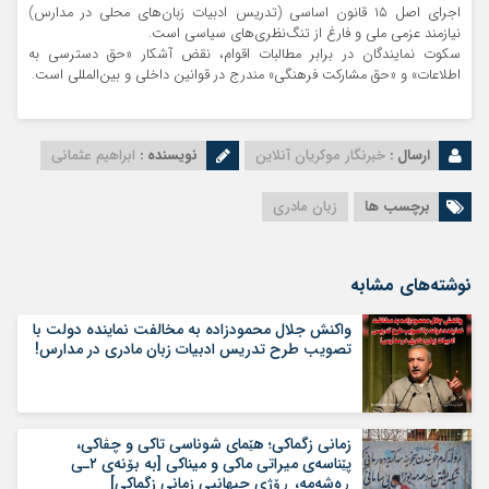
اجرای اصل ۱۵ قانون اساسی (تدریس ادبیات زبان‌های محلی در مدارس)
نیازمند عزمی ملی و فارغ از تنگ‌نظری‌های سیاسی است.
سکوت نمایندگان در برابر مطالبات اقوام، نقض آشکار «حق دسترسی به
اطلاعات» و «حق مشارکت فرهنگی» مندرج در قوانین داخلی و بین‌المللی است.
ارسال :
خبرنگار موکریان آنلاین
نویسنده :
ابراهیم عثمانی
برچسب ها
زبان مادری
نوشته‌های مشابه
واکنش جلال محمودزاده به مخالفت نماینده دولت با
تصویب طرح تدریس ادبیات زبان مادری در مدارس!
زمانی زگماکی؛ هێمای شوناسی تاکی و چڤاکی،
پێناسەی میراتی ماکی و میناکی [بە بۆنەی ۲ـی
ڕەشەمە، ڕۆژی جیهانیی زمانی زگماکی]