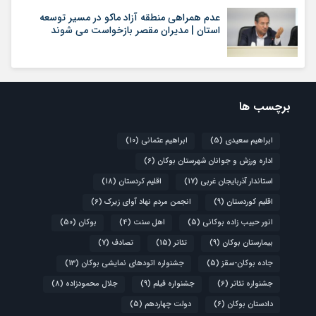
عدم همراهی منطقه آزاد ماکو در مسیر توسعه
استان | مدیران مقصر بازخواست می شوند
برچسب ها
ابراهیم سعیدی
(5)
ابراهیم عثمانی
(10)
اداره ورزش و جوانان شهرستان بوکان
(6)
استاندار آذربایجان غربی
(17)
اقلیم کردستان
(18)
اقلیم کوردستان
(9)
انجمن مردم نهاد آوای زیرک
(6)
انور حبیب زاده بوکانی
(5)
اهل سنت
(4)
بوکان
(50)
بیمارستان بوکان
(9)
تئاتر
(15)
تصادف
(7)
جاده بوکان-سقز
(5)
جشنواره اتودهای نمایشی بوکان
(13)
جشنواره تئاتر
(6)
جشنواره فیلم
(9)
جلال محمودزاده
(8)
دادستان بوکان
(6)
دولت چهاردهم
(5)