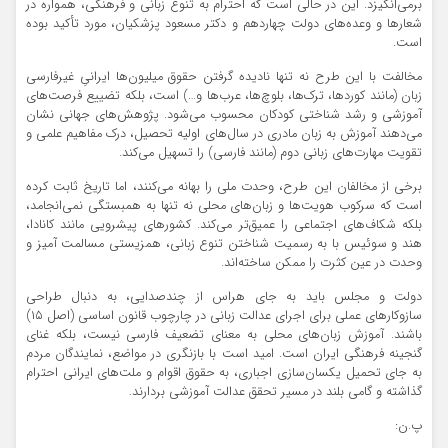
برمی‌انگیزد. این در حالی است که احترام به تنوع زبانی و فرهنگی، همواره در
شعارها و وعده‌های دولت چهاردهم و دکتر مسعود پزشکیان، مورد تأکید بوده
است.
مخالفت با این طرح نه تنها نادیده گرفتن حقوق میلیون‌ها ایرانیِ غیرفارسی‌
زبان (مانند کوردها، ترک‌ها، بلوچ‌ها، عرب‌ها و…) است، بلکه تضییع فرصت‌های
آموزشی و رشد شناختی کودکان محسوب می‌شود. پژوهش‌های جهانی نشان
می‌دهند آموزش به زبان مادری در سال‌های اولیه تحصیل، درک مفاهیم علمی و
تقویت مهارت‌های زبانی دوم (مانند فارسی) را تسهیل می‌کند.
برخی از مخالفان این طرح، وحدت ملی را بهانه می‌کنند، اما تاریخ ثابت کرده
است که سرکوب هویت‌ها و زبان‌های محلی نه تنها به همبستگی نمی‌انجامد،
بلکه شکاف‌های اجتماعی را عمیق‌تر می‌کند. کشورهای پیشرویی مانند کانادا،
هند و سوئیس با به رسمیت شناختن تنوع زبانی، همزیستی مسالمت آمیز و
وحدت در عین کثرت را ممکن ساخته‌اند.
دولت و مجلس باید به جای هراس از چندصدایی، به دنبال طراحی
سازوکارهای عملی برای اجرای عدالت زبانی در چارچوب قانون اساسی (اصل ۱۵)
باشند. آموزش زبان‌های محلی به معنای تضعیف فارسی نیست، بلکه غنای
گنجینه فرهنگی ایران است. امید است با بازنگری در مواضع، نمایندگان مردم
به جای تحمیل یکسان‌سازی اجباری، به حقوق اقوام و ملت‌های ایرانی احترام
گذاشته و گامی بلند در مسیر تحقق عدالت آموزشی بردارند.
پ.ن: