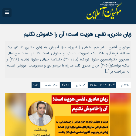
زبان مادری، نفسِ هویت است؛ آن را خاموش نکنیم
موکریان آنلاین | ابراهیم عثمانی | امروزه، حق آموزش به زبان مادری نه تنها یک
مطالبه فرهنگی، بلکه یک ضرورت انسانی و حقوقی است که در اسناد بین‌المللی
همچون «کنوانسیون حقوق کودک» (ماده ۳۰)، «اعلامیه جهانی حقوق زبانی» (۱۹۹۶) و
بیانیه یونسکو(۲۰۵۲) «زبان مادری کلید مبارزه با بی‌سوادی و محرومیت آموزشی است»
به صراحت بر […]
انتشار :
1403-12-11 - ۲۱:۱۰
کد خبر :
2689
مشاهده :
1019