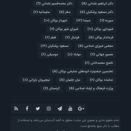
دکتر ابراهیم عثمانی
(5)
دکتر محمدقسیم عثمانی
(9)
دکتر مسعود پزشکیان
(5)
سقز
(5)
سلیمانیه
(6)
سوریه
(7)
سینما
(14)
شهردار بوکان
(10)
شهرداری بوکان
(10)
شورای شهر بوکان
(7)
فرماندار بوکان
(5)
فوتبال
(7)
فیلم
(6)
مجلس شورای اسلامی
(5)
مسعود پزشکیان
(14)
منصور جهانی
(7)
مهاباد
(8)
موسیقی
(6)
ناصح محمدخانی
(6)
نختسین جشنواره اتودهای نمایشی بوکان
(5)
نماینده بوکان
(6)
نیان چلبیان
(5)
نیچیروان بارزانی
(8)
وزارت فرهنگ و ارشاد اسلامی
(5)
کردستان
(7)
تمام حقوق مادی و معنوی این سایت متعلق به آتلیه‌ کُردستان می‌باشد و استفاده از
مطالب با ذکر منبع بلامانع است.