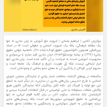
موکریان آنلاین | ابراهیم عثمانی | امروزه، حق آموزش به زبان مادری نه تنها
یک مطالبه فرهنگی، بلکه یک ضرورت انسانی و حقوقی است که در اسناد
بین‌المللی همچون «کنوانسیون حقوق کودک» (ماده ۳۰)، «اعلامیه جهانی حقوق
زبانی» (۱۹۹۶) و بیانیه یونسکو(۲۰۵۲) «زبان مادری کلید مبارزه با بی‌سوادی و
محرومیت آموزشی است» به صراحت بر آن تأکید شده است. زبان مادری تنها
ابزار ارتباطی نیست، بلکه پُلِ هویت، تاریخ و فرهنگ یک جامعه است و
محروم کردن کودکان از یادگیری آن به معنای محو بخشی از وجودشان است.
متأسفانه در روزهای گذشته، مخالفت شمار زیادی از نمایندگان مجلس شورای
اسلامی با طرح «تدریس زبان‌های مادری در مدارس»، بار دیگر امید به تحقق
این حق اولیه را کم‌رنگ کرد. نکته تأمل برانگیزتر آنکه نمایندگان تاکنون هیچ
واکنش شفاف، مسئولانه یا حتی توضیحی در قبال انتقادات گسترده مردمی و
کارشناسان ارائه نداده‌اند. سکوت آنان در برابر گلایه اقوام ایرانی، نه تنها
بی‌اعتنایی به حقوق شهروندی میلیون‌ها نفر است، بلکه پرسش‌های جدی
درباره تعهدشان به اصول دموکراسی و پاسخگویی به مطالبات به‌حق جامعه