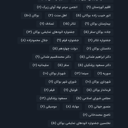
اقلیم کوردستان
(9)
انجمن مردم نهاد آوای زیرک
(6)
انور حبیب زاده بوکانی
(5)
اهل سنت
(4)
بوکان
(50)
بیمارستان بوکان
(9)
تئاتر
(15)
تصادف
(7)
جاده بوکان-سقز
(5)
جشنواره اتودهای نمایشی بوکان
(13)
جشنواره تئاتر
(6)
جشنواره فیلم
(9)
جلال محمودزاده
(8)
دادستان بوکان
(6)
دولت چهاردهم
(5)
دکتر ابراهیم عثمانی
(5)
دکتر محمدقسیم عثمانی
(9)
دکتر مسعود پزشکیان
(5)
سقز
(5)
سلیمانیه
(6)
سوریه
(7)
سینما
(14)
شهردار بوکان
(10)
شهرداری بوکان
(10)
شورای شهر بوکان
(7)
فرماندار بوکان
(5)
فوتبال
(7)
فیلم
(6)
مجلس شورای اسلامی
(5)
مسعود پزشکیان
(14)
منصور جهانی
(7)
مهاباد
(8)
موسیقی
(6)
ناصح محمدخانی
(6)
نختسین جشنواره اتودهای نمایشی بوکان
(5)