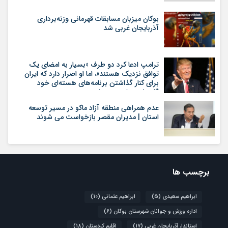
بوکان میزبان مسابقات قهرمانی وزنه‌برداری
آذربایجان غربی شد
ترامپ ادعا کرد دو طرف «بسیار به امضای یک
توافق نزدیک هستند»، اما او اصرار دارد که ایران
برای کنار گذاشتن برنامه‌های هسته‌ای خود
گام‌های بیشتری بردارد
عدم همراهی منطقه آزاد ماکو در مسیر توسعه
استان | مدیران مقصر بازخواست می شوند
برچسب ها
ابراهیم سعیدی
(5)
ابراهیم عثمانی
(10)
اداره ورزش و جوانان شهرستان بوکان
(6)
استاندار آذربایجان غربی
(17)
اقلیم کردستان
(18)