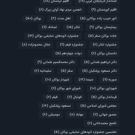
استاندار آذربایجان غربی
(17)
اقلیم کردستان
(18)
اقلیم کوردستان
(9)
انجمن مردم نهاد آوای زیرک
(6)
انور حبیب زاده بوکانی
(5)
اهل سنت
(4)
بوکان
(50)
بیمارستان بوکان
(9)
تئاتر
(15)
تصادف
(7)
جاده بوکان-سقز
(5)
جشنواره اتودهای نمایشی بوکان
(13)
جشنواره تئاتر
(6)
جشنواره فیلم
(9)
جلال محمودزاده
(8)
دادستان بوکان
(6)
دولت چهاردهم
(5)
دکتر ابراهیم عثمانی
(5)
دکتر محمدقسیم عثمانی
(9)
دکتر مسعود پزشکیان
(5)
سقز
(5)
سلیمانیه
(6)
سوریه
(7)
سینما
(14)
شهردار بوکان
(10)
شهرداری بوکان
(10)
شورای شهر بوکان
(7)
فرماندار بوکان
(5)
فوتبال
(7)
فیلم
(6)
مجلس شورای اسلامی
(5)
مسعود پزشکیان
(14)
منصور جهانی
(7)
مهاباد
(8)
موسیقی
(6)
ناصح محمدخانی
(6)
نختسین جشنواره اتودهای نمایشی بوکان
(5)