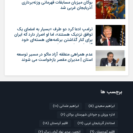
بوکان میزبان مسابقات قهرمانی وزنه‌برداری
آذربایجان غربی شد
ترامپ ادعا کرد دو طرف «بسیار به امضای یک
توافق نزدیک هستند»، اما او اصرار دارد که ایران
برای کنار گذاشتن برنامه‌های هسته‌ای خود
گام‌های بیشتری بردارد
عدم همراهی منطقه آزاد ماکو در مسیر توسعه
استان | مدیران مقصر بازخواست می شوند
برچسب ها
ابراهیم سعیدی
(5)
ابراهیم عثمانی
(10)
اداره ورزش و جوانان شهرستان بوکان
(6)
استاندار آذربایجان غربی
(17)
اقلیم کردستان
(18)
اقلیم کوردستان
(9)
انجمن مردم نهاد آوای زیرک
(6)