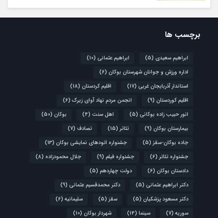
برچسب ها
ابراهیم سعیدی
(5)
ابراهیم عثمانی
(10)
اداره ورزش و جوانان شهرستان بوکان
(6)
استاندار آذربایجان غربی
(17)
اقلیم کردستان
(18)
اقلیم کوردستان
(9)
انجمن مردم نهاد آوای زیرک
(6)
انور حبیب زاده بوکانی
(5)
اهل سنت
(4)
بوکان
(50)
بیمارستان بوکان
(9)
تئاتر
(15)
تصادف
(7)
جاده بوکان-سقز
(5)
جشنواره اتودهای نمایشی بوکان
(13)
جشنواره تئاتر
(6)
جشنواره فیلم
(9)
جلال محمودزاده
(8)
دادستان بوکان
(6)
دولت چهاردهم
(5)
دکتر ابراهیم عثمانی
(5)
دکتر محمدقسیم عثمانی
(9)
دکتر مسعود پزشکیان
(5)
سقز
(5)
سلیمانیه
(6)
سوریه
(7)
سینما
(14)
شهردار بوکان
(10)