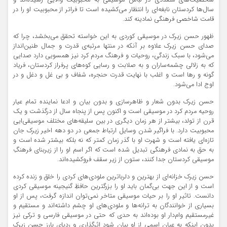
شخصیت‌های متعددی در لباس موسیقی به محبوبیت والایی رسیده‌اند و
سال‌ها کردستان نابغه‌ای را انتظار می‌کشیده است تا فراتر از محبوبیت او را در
قامت‌ شاخصی فرهنگی نمادینه کند.
ظهور حسن زیرک در موسیقی کوردی به این‌ خواسته تحقق می‌بخشد، چرا که
صدای حسن زیرک علاوه بر آنکه در منتها مرتبه‌ی قدرت و جمال طنین‌انداز
می‌شود، با سبک زندگی، روحیات و فرهنگ مردم‌ کرد نیز همسویی دارد صدایی
که به زلالی چشمه‌ساران و به صلابت و رسایی کوه‌های پرفراز کردستان، فریاد
گونه و رها است و اغلب با نهایت قدرت حنجره، شفاف و بی غل و دغل و در
اوج ادا می‌شود.
حسن زیرک بدون شعار و ظاهرسازی و بدون بیان و ادعا نماینده‌ تمام عیار
روحیه مردم کرد در موسیقی است و اکنون پس از پنجاه سال از درگذشت و یک‌
قرن از تولد، بیشتر از هر زمان دیگری در بین سلیقه‌های‌ مختلف موسیقی‌ایی
محبوبیت دارد. با فراگیر شدن وسایل ارتباط جمعی در دو دهه اخیر زیرک جان‌
تازه‌ای یافته است و شهرت او با گذر زمان کمتر که نه بلکه بیشتر شده است و
به حق به نمادی فرهنگی تبدیل شده است که اگر اسم او را از زیربنای فرهنگِ
موسیقی کردستان جدا کنند، ستون از زیر سقف فروکشیده‌اند.
حسن زیرک خزانه‌ای از بهترین و دلرباترین ملودی‌های کردی را خلق و زنده کرده
است و از این جهت بی‌گمان باید او را بزرگترین حافظِ گنیجینه موسیقی کردی
دانست. تاثیر او را بر حیات موسیقی متاخر نمی‌توان اندازه گرفت، پس از او
بسیاری از خوانندگان به ترانه‌ها و ملودی‌های او چشم داشته‌اند و مستقیم و
غیرمستقیم وام‌دار او بوده‌اند به حدی که حتی در موسیقی فارسی و ترکی نیز
بدون اینکه به عیان اسمی از او بیان شود اثرگذاری و ردپای بارز حسن زیرک