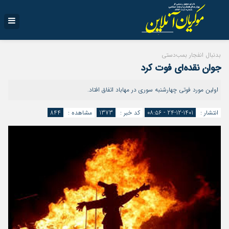
بدنبال انفجار بمب‌دستی
جوان نقده‌ای فوت کرد
اولین مورد فوتی چهارشنبه سوری در مهاباد اتفاق افتاد.
انتشار :
1401-12-24 - ۰۸:۵۶
کد خبر :
1373
مشاهده :
844