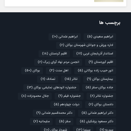
برچسب ها
ابراهیم سعیدی
(5)
ابراهیم عثمانی
(10)
اداره ورزش و جوانان شهرستان بوکان
(6)
استاندار آذربایجان غربی
(17)
اقلیم کردستان
(18)
اقلیم کوردستان
(9)
انجمن مردم نهاد آوای زیرک
(6)
انور حبیب زاده بوکانی
(5)
اهل سنت
(4)
بوکان
(50)
بیمارستان بوکان
(9)
تئاتر
(15)
تصادف
(7)
جاده بوکان-سقز
(5)
جشنواره اتودهای نمایشی بوکان
(13)
جشنواره تئاتر
(6)
جشنواره فیلم
(9)
جلال محمودزاده
(8)
دادستان بوکان
(6)
دولت چهاردهم
(5)
دکتر ابراهیم عثمانی
(5)
دکتر محمدقسیم عثمانی
(9)
دکتر مسعود پزشکیان
(5)
سقز
(5)
سلیمانیه
(6)
سوریه
(7)
سینما
(14)
شهردار بوکان
(10)