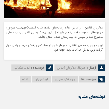
موکریان آنلاین | براساس اعلام رسانه‌های نقده، شب گذشته(چهارشنبه سوری)
در روستای ممیند نقده یک جوان اهل این روستا بدلیل انفجار بمب دستی
مجروح شد و سپس به بیمارستان نقده انتقال یافت.
این جوان به محض انتقال به بیمارستان توسط کادر پزشکی مورد جراحی قرار
گرفت ولی بدلیل جراحات زیاد، فوت کرد.
ارسال :
خبرنگار موکریان آنلاین
نویسنده :
ایوب عثمانی
برچسب ها
چهارشنبه سوری
فوت جوان
نقده
نوشته‌های مشابه