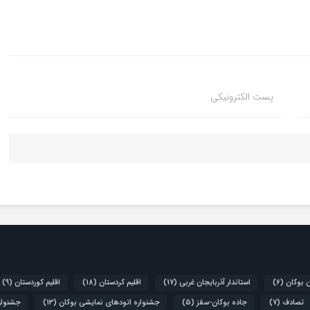
پست الکترونیکی
ن بوکان
(6)
استاندار آذربایجان غربی
(17)
اقلیم کردستان
(18)
اقلیم کوردستان
(9)
تصادف
(7)
جاده بوکان-سقز
(5)
جشنواره اتودهای نمایشی بوکان
(13)
جشنواره