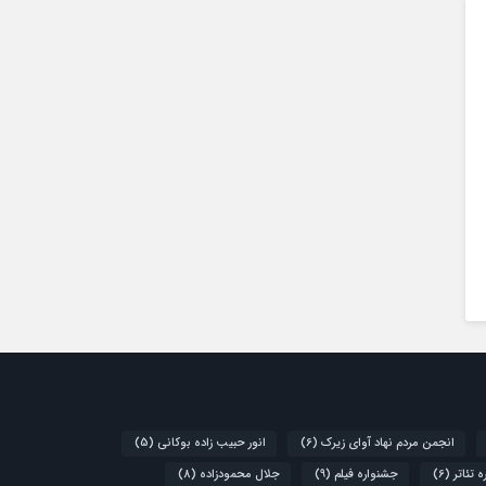
انجمن مردم نهاد آوای زیرک
(6)
انور حبیب زاده بوکانی
(5)
 تئاتر
(6)
جشنواره فیلم
(9)
جلال محمودزاده
(8)