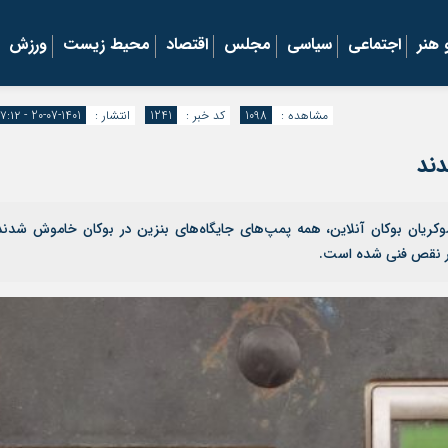
هنر
اجتماعی
سیاسی
مجلس
اقتصاد
محیط زیست
ورزش
مشاهده :
1098
کد خبر :
1241
انتشار :
1401-07-20 - ۱۷:۱۲
دند
کریان بوکان‌ آنلاین، همه پمپ‌های جایگاه‌های بنزین در بوکان خاموش شدند
ار نقص فنی شده است.