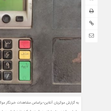
به گزارش موکریان آنلاین؛ براساس مشاهدات خبرنگار موک