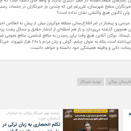
این رفتارهای منفعت‌طلبانه کار مفید دیگری ندارند و واقعاً جای تأسف‌ است که چر
برنگاران سطح شهرستان، علی‌رغم این که چندین بار خبرنگاران در جلسات رسم
! ولی تاکنون هیچ واکنشی نشان نداده است؟
مردمی و پیشتاز در امر اطلاع‌رسانی منطقه موکریان بیش از پیش به انعکاس اخبا
ن همچون گذشته می‌پردازد و باز هم لحظه‌ای از انتشار حقایق و مسائل پشت پرد
یم_ایستاد. بوکان آنلاین هیچ وقت برای رسیدن به منافع شخصی، منافع عمومی شه
و مردم را فدا نکرده و هرگز به تحریف حقایق و واقعیت‌ها نپرداخته است، بلکه به عنوان چشم، گوش و زبان مردم با ۲۸۰ هزار شهرون
را رسالت ذاتی و وظیفه همیشگی خود دانسته و خواهد دانست.
مارستان بوکان
تهدید خبرنگار
ه
توصیه مهم خبرنگار بوکانی به استاندار
آذربایجان غربی؛
تکلم انحصاری به زبان ترکی در