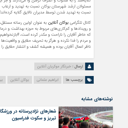
گلایه‌مند را به سکوت و اعتراف‌ گرفتن وا می‌دارند و جز 
مسئولان ارشد شهرستان بوکان نسبت به تهدید و ارعاب خ
نسبت به تهدید شدن توسط مدیران نالایق گلایه کرده‌اند
کانال تلگرامی
بوکان آنلاین
به عنوان اولین رسانه مستقل، 
و رویدادها و کم‌کاری‌های مربوط به حوزه بهداشت و درما
که خاطر آقایان را ناراحت و مکدر کرده است، #بازنخواه
ناظر اعمال آقایان بوده و همیشه کشف و انتشار حقایق 
ارسال :
خبرنگار موکریان آنلاین
برچسب ها
ابراهیم عثمانی
بوکان آنلاین
بی
نوشته‌های مشابه
شعارهای نژادپرستانه در ورزشگا
تبریز و سکوت فدراسیون