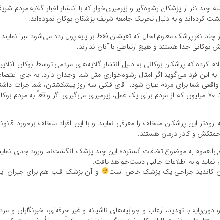
 چند نفر از پزشکان رشوه‌گیر و زیرمیزی‌خوار که با انتشار اخبار گلایه مردم شری
 کرده‌اند و به دنبال تحریک جامعه شریف پزشکان بوکان نموده‌اند.
ز چند نفر پزشک معلوم‌الحال که تغیشان فقط بر پایه پول زده می‌شود مبرا نمایند 
 بوکانی جدا هستند و هیچ ارتباطی با آنان ندارند.
م کرده که پزشکان بوکانی به دلیل انتشار گلایه‌های مردمی توسط بوکان آنلاین
به این فرد می‌گوید اگر امثال رشوه‌خواری مثل شما وجدان دارد، به جای اعتصا
ت واقعی شما برای مردم عیان شود، آقای قلکی سه روز پیشکشتان، شما جرات داشت
باشد در سال یک روز رایگان کار کنید و یا جراحی که ۶۰ تا ۷۰ میلیون که از مردم برای یک عمل، زیرمیزی می‌گیری اگر واقعاً به مردم بوک
زودتر این پزشکان متخلف را معرفی نمایند و با این افراد متخلف برخورد قانون
حمتکش و کادر درمان هستند.
عی‌العموم به موضوع تخلفات گسترده این چند پزشک انگشت‌نما ورود جدی نماین
 نماید و به اطلاعات جالبی دست‌خواهد یافت.
اران کاندید جراحی یک پزشک خاص است
و آن پزشک قلب هم برای جبران ای
ن‌پایه با تهدید، ارعاب و جوابیه‌های ناشیانه و غیر حرفه‌ای، خبرنگاران و مرد