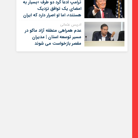
ترامپ ادعا کرد دو طرف «بسیار به
امضای یک توافق نزدیک
هستند»، اما او اصرار دارد که ایران
برای کنار گذاشتن برنامه‌های
ادریس عثمانی
هسته‌ای خود گام‌های بیشتری
عدم همراهی منطقه آزاد ماکو در
بردارد
مسیر توسعه استان | مدیران
مقصر بازخواست می شوند