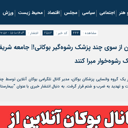
هنر
اجتماعی
سیاسی
مجلس
اقتصاد
محیط زیست
ورزش
مشاهده :
444
کد خبر :
2582
انتشار :
1403-10-18 - ۲۲:۵۲
ین از سوی چند پزشک رشوه‌گیر بوکانی!| جامعه شری
رشوه‌خوار مبرا کنند
یان آنلاین | روز گذشته دوشنبه ۱۷ دی ماه ۱۴۰۳ در یک گروه واتساپی پزشکان بوکان، مدیر کانال تلگرامی بوکان آنلاین توسط چ
تهدید به ضرب و شتم قرار گرفت. به دنبال انتشار خبری با عنوان “بیمارستا